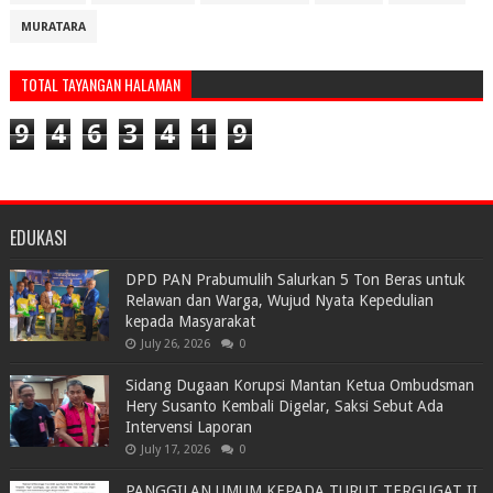
MURATARA
TOTAL TAYANGAN HALAMAN
9
4
6
3
4
1
9
EDUKASI
DPD PAN Prabumulih Salurkan 5 Ton Beras untuk
Relawan dan Warga, Wujud Nyata Kepedulian
kepada Masyarakat
July 26, 2026
0
Sidang Dugaan Korupsi Mantan Ketua Ombudsman
Hery Susanto Kembali Digelar, Saksi Sebut Ada
Intervensi Laporan
July 17, 2026
0
PANGGILAN UMUM KEPADA TURUT TERGUGAT II,