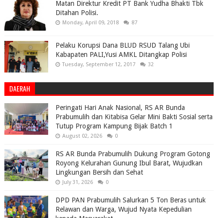
Matan Direktur Kredit PT Bank Yudha Bhakti Tbk
Ditahan Polisi.
Monday, April 09, 2018
87
Pelaku Korupsi Dana BLUD RSUD Talang Ubi
Kabapaten PALI,Yusi AMKL Ditangkap Polisi
Tuesday, September 12, 2017
32
DAERAH
Peringati Hari Anak Nasional, RS AR Bunda
Prabumulih dan Kitabisa Gelar Mini Bakti Sosial serta
Tutup Program Kampung Bijak Batch 1
August 02, 2026
0
RS AR Bunda Prabumulih Dukung Program Gotong
Royong Kelurahan Gunung Ibul Barat, Wujudkan
Lingkungan Bersih dan Sehat
July 31, 2026
0
DPD PAN Prabumulih Salurkan 5 Ton Beras untuk
Relawan dan Warga, Wujud Nyata Kepedulian