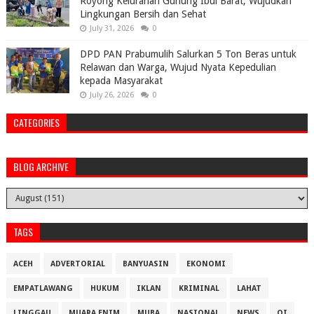
Royong Kelurahan Gunung Ibul Barat, Wujudkan
Lingkungan Bersih dan Sehat
July 31, 2026
0
DPD PAN Prabumulih Salurkan 5 Ton Beras untuk
Relawan dan Warga, Wujud Nyata Kepedulian
kepada Masyarakat
July 26, 2026
0
CATEGORIES
BLOG ARCHIVE
TAGS
ACEH
ADVERTORIAL
BANYUASIN
EKONOMI
EMPATLAWANG
HUKUM
IKLAN
KRIMINAL
LAHAT
LINGGAU
MUARA ENIM
MUBA
NASIONAL
NEWS
OI