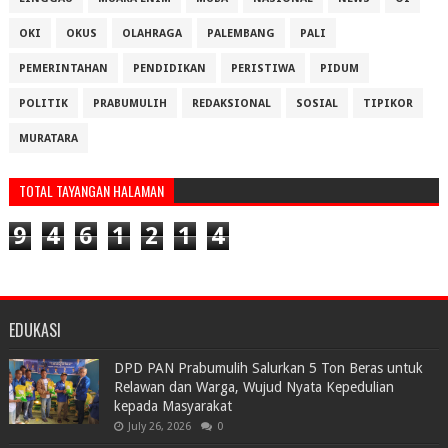
OKI
OKUS
OLAHRAGA
PALEMBANG
PALI
PEMERINTAHAN
PENDIDIKAN
PERISTIWA
PIDUM
POLITIK
PRABUMULIH
REDAKSIONAL
SOSIAL
TIPIKOR
MURATARA
TOTAL TAYANGAN HALAMAN
9
4
6
1
2
1
4
EDUKASI
DPD PAN Prabumulih Salurkan 5 Ton Beras untuk
Relawan dan Warga, Wujud Nyata Kepedulian
kepada Masyarakat
July 26, 2026
0