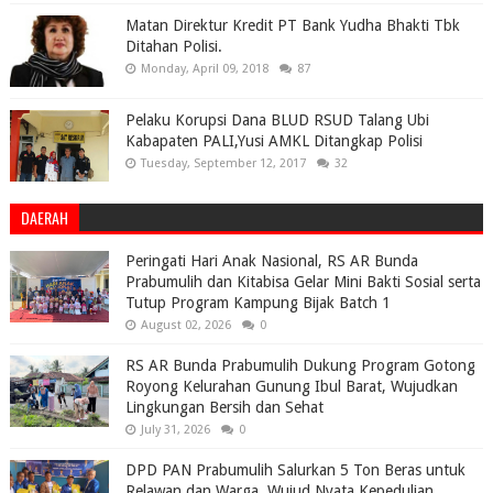
Matan Direktur Kredit PT Bank Yudha Bhakti Tbk
Ditahan Polisi.
Monday, April 09, 2018
87
Pelaku Korupsi Dana BLUD RSUD Talang Ubi
Kabapaten PALI,Yusi AMKL Ditangkap Polisi
Tuesday, September 12, 2017
32
DAERAH
Peringati Hari Anak Nasional, RS AR Bunda
Prabumulih dan Kitabisa Gelar Mini Bakti Sosial serta
Tutup Program Kampung Bijak Batch 1
August 02, 2026
0
RS AR Bunda Prabumulih Dukung Program Gotong
Royong Kelurahan Gunung Ibul Barat, Wujudkan
Lingkungan Bersih dan Sehat
July 31, 2026
0
DPD PAN Prabumulih Salurkan 5 Ton Beras untuk
Relawan dan Warga, Wujud Nyata Kepedulian