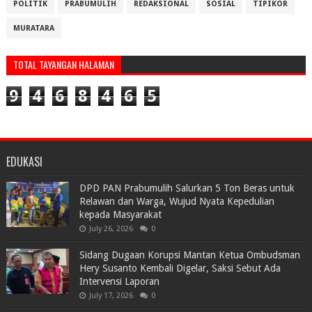
POLITIK
PRABUMULIH
REDAKSIONAL
SOSIAL
TIPIKOR
MURATARA
TOTAL TAYANGAN HALAMAN
9
4
6
8
4
6
5
EDUKASI
DPD PAN Prabumulih Salurkan 5 Ton Beras untuk
Relawan dan Warga, Wujud Nyata Kepedulian
kepada Masyarakat
July 26, 2026
0
Sidang Dugaan Korupsi Mantan Ketua Ombudsman
Hery Susanto Kembali Digelar, Saksi Sebut Ada
Intervensi Laporan
July 17, 2026
0