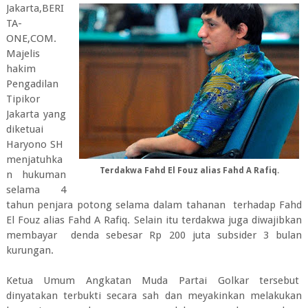
Jakarta,BERI
TA-
ONE,COM.
Majelis
hakim
Pengadilan
Tipikor
Jakarta yang
diketuai
Haryono SH
menjatuhka
Terdakwa Fahd El Fouz alias Fahd A Rafiq.
n hukuman
selama 4
tahun penjara potong selama dalam tahanan terhadap Fahd
El Fouz alias Fahd A Rafiq. Selain itu terdakwa juga diwajibkan
membayar denda sebesar Rp 200 juta subsider 3 bulan
kurungan.
Ketua Umum Angkatan Muda Partai Golkar tersebut
dinyatakan terbukti secara sah dan meyakinkan melakukan