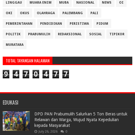
LINGGAU
MUARA ENIM
MUBA
NASIONAL
NEWS
OI
OKI
OKUS
OLAHRAGA
PALEMBANG
PALI
PEMERINTAHAN
PENDIDIKAN
PERISTIWA
PIDUM
POLITIK
PRABUMULIH
REDAKSIONAL
SOSIAL
TIPIKOR
MURATARA
TOTAL TAYANGAN HALAMAN
9
4
7
0
4
7
7
EDUKASI
DPD PAN Prabumulih Salurkan 5 Ton Beras untuk
Relawan dan Warga, Wujud Nyata Kepedulian
kepada Masyarakat
July 26, 2026
0