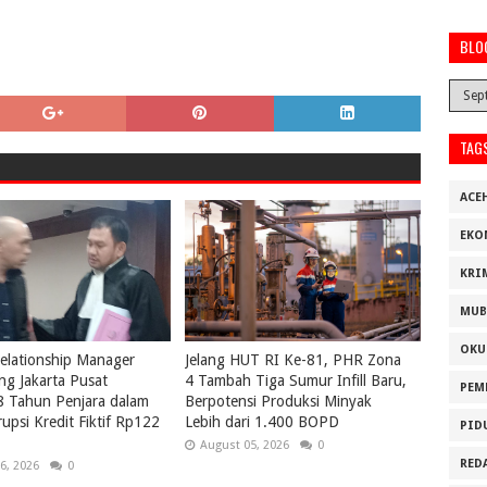
BLO
TAG
ACE
EKO
KRI
MUB
OKU
elationship Manager
Jelang HUT RI Ke-81, PHR Zona
g Jakarta Pusat
4 Tambah Tiga Sumur Infill Baru,
PEM
8 Tahun Penjara dalam
Berpotensi Produksi Minyak
upsi Kredit Fiktif Rp122
Lebih dari 1.400 BOPD
PID
August 05, 2026
0
RED
6, 2026
0