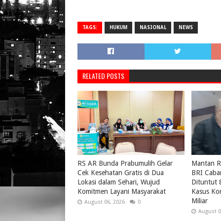
TAGS:
HUKUM
NASIONAL
NEWS
RELATED POSTS
RS AR Bunda Prabumulih Gelar
Mantan R
Cek Kesehatan Gratis di Dua
BRI Caban
Lokasi dalam Sehari, Wujud
Dituntut 
Komitmen Layani Masyarakat
Kasus Kor
Miliar
August 06, 2026
0
August 0