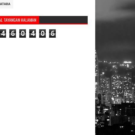
ATARA
AL TAYANGAN HALAMAN
4
6
0
4
0
6