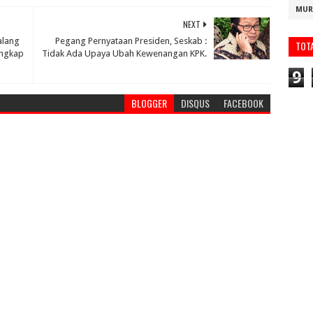
MUR
NEXT
alang
Pegang Pernyataan Presiden, Seskab :
TOT
angkap
Tidak Ada Upaya Ubah Kewenangan KPK.
9
BLOGGER
DISQUS
FACEBOOK