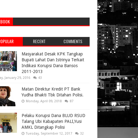
EBOOK
POPULAR
RECENT
COMMENTS
Masyarakat Desak KPK Tangkap
Bupati Lahat Dan Istrinya Terkait
Indikasi Korupsi Dana Bansos
2011-2013
ay, January 29, 2016
43
Matan Direktur Kredit PT Bank
Yudha Bhakti Tbk Ditahan Polisi.
Monday, April 09, 2018
87
Pelaku Korupsi Dana BLUD RSUD
Talang Ubi Kabapaten PALI,Yusi
AMKL Ditangkap Polisi
Tuesday, September 12, 2017
32