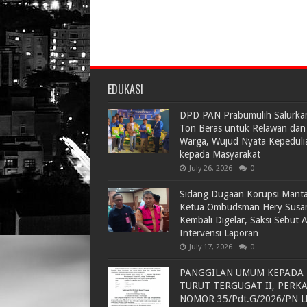
EDUKASI
DPD PAN Prabumulih Salurka
Ton Beras untuk Relawan dan
Warga, Wujud Nyata Kepeduli
kepada Masyarakat
July 26, 2026
0
Sidang Dugaan Korupsi Mant
Ketua Ombudsman Hery Susa
Kembali Digelar, Saksi Sebut 
Intervensi Laporan
July 17, 2026
0
PANGGILAN UMUM KEPADA
TURUT TERGUGAT II, PERK
NOMOR 35/Pdt.G/2026/PN L