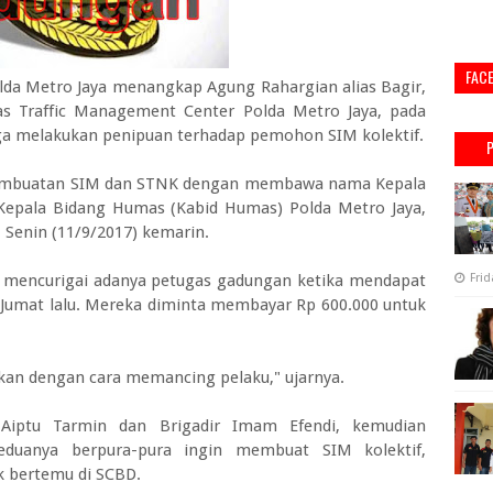
FAC
da Metro Jaya menangkap Agung Rahargian alias Bagir,
s Traffic Management Center Polda Metro Jaya, pada
duga melakukan penipuan terhadap pemohon SIM kolektif.
 pembuatan SIM dan STNK dengan membawa nama Kepala
 Kepala Bidang Humas (Kabid Humas) Polda Metro Jaya,
Senin (11/9/2017) kemarin.
 mencurigai adanya petugas gadungan ketika mendapat
Frid
a Jumat lalu. Mereka diminta membayar Rp 600.000 untuk
ikan dengan cara memancing pelaku," ujarnya.
Aiptu Tarmin dan Brigadir Imam Efendi, kemudian
eduanya berpura-pura ingin membuat SIM kolektif,
uk bertemu di SCBD.