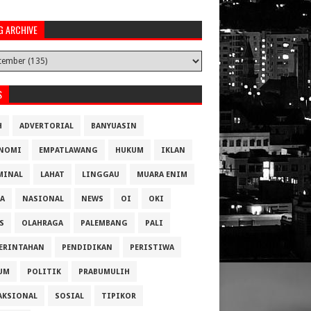
G ARCHIVE
S
H
ADVERTORIAL
BANYUASIN
NOMI
EMPATLAWANG
HUKUM
IKLAN
MINAL
LAHAT
LINGGAU
MUARA ENIM
A
NASIONAL
NEWS
OI
OKI
S
OLAHRAGA
PALEMBANG
PALI
ERINTAHAN
PENDIDIKAN
PERISTIWA
UM
POLITIK
PRABUMULIH
AKSIONAL
SOSIAL
TIPIKOR