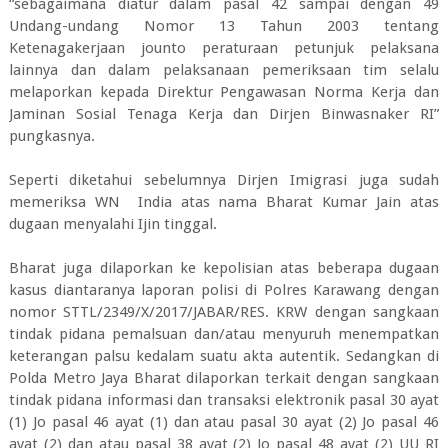
“sebagaimana diatur dalam pasal 42 sampai dengan 49
Undang-undang Nomor 13 Tahun 2003 tentang
Ketenagakerjaan jounto peraturaan petunjuk pelaksana
lainnya dan dalam pelaksanaan pemeriksaan tim selalu
melaporkan kepada Direktur Pengawasan Norma Kerja dan
Jaminan Sosial Tenaga Kerja dan Dirjen Binwasnaker RI”
pungkasnya.
Seperti diketahui sebelumnya Dirjen Imigrasi juga sudah
memeriksa WN India atas nama Bharat Kumar Jain atas
dugaan menyalahi Ijin tinggal.
Bharat juga dilaporkan ke kepolisian atas beberapa dugaan
kasus diantaranya laporan polisi di Polres Karawang dengan
nomor STTL/2349/X/2017/JABAR/RES. KRW dengan sangkaan
tindak pidana pemalsuan dan/atau menyuruh menempatkan
keterangan palsu kedalam suatu akta autentik. Sedangkan di
Polda Metro Jaya Bharat dilaporkan terkait dengan sangkaan
tindak pidana informasi dan transaksi elektronik pasal 30 ayat
(1) Jo pasal 46 ayat (1) dan atau pasal 30 ayat (2) Jo pasal 46
ayat (2) dan atau pasal 38 ayat (2) Jo pasal 48 ayat (2) UU RI