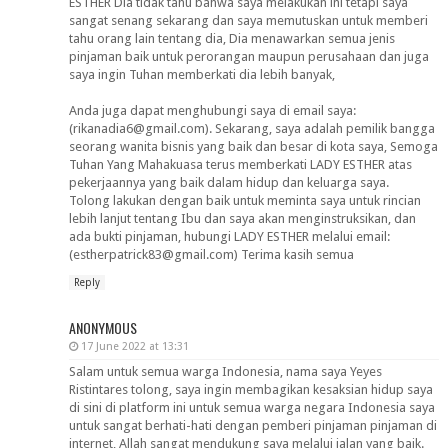
ESTHER Dia tidak tahu bahwa saya melakukan ini tetapi saya
sangat senang sekarang dan saya memutuskan untuk memberi
tahu orang lain tentang dia, Dia menawarkan semua jenis
pinjaman baik untuk perorangan maupun perusahaan dan juga
saya ingin Tuhan memberkati dia lebih banyak,
Anda juga dapat menghubungi saya di email saya:
(rikanadia6@gmail.com). Sekarang, saya adalah pemilik bangga
seorang wanita bisnis yang baik dan besar di kota saya, Semoga
Tuhan Yang Mahakuasa terus memberkati LADY ESTHER atas
pekerjaannya yang baik dalam hidup dan keluarga saya.
Tolong lakukan dengan baik untuk meminta saya untuk rincian
lebih lanjut tentang Ibu dan saya akan menginstruksikan, dan
ada bukti pinjaman, hubungi LADY ESTHER melalui email:
(estherpatrick83@gmail.com) Terima kasih semua
Reply
ANONYMOUS
17 June 2022 at 13:31
Salam untuk semua warga Indonesia, nama saya Yeyes
Ristintares tolong, saya ingin membagikan kesaksian hidup saya
di sini di platform ini untuk semua warga negara Indonesia saya
untuk sangat berhati-hati dengan pemberi pinjaman pinjaman di
internet, Allah sangat mendukung saya melalui jalan yang baik.