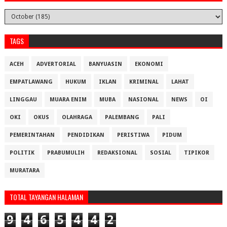
TAGS
ACEH
ADVERTORIAL
BANYUASIN
EKONOMI
EMPATLAWANG
HUKUM
IKLAN
KRIMINAL
LAHAT
LINGGAU
MUARA ENIM
MUBA
NASIONAL
NEWS
OI
OKI
OKUS
OLAHRAGA
PALEMBANG
PALI
PEMERINTAHAN
PENDIDIKAN
PERISTIWA
PIDUM
POLITIK
PRABUMULIH
REDAKSIONAL
SOSIAL
TIPIKOR
MURATARA
TOTAL TAYANGAN HALAMAN
9
4
6
5
4
4
2