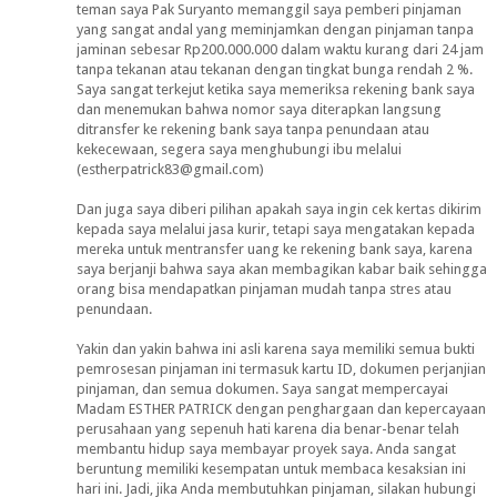
teman saya Pak Suryanto memanggil saya pemberi pinjaman
yang sangat andal yang meminjamkan dengan pinjaman tanpa
jaminan sebesar Rp200.000.000 dalam waktu kurang dari 24 jam
tanpa tekanan atau tekanan dengan tingkat bunga rendah 2 %.
Saya sangat terkejut ketika saya memeriksa rekening bank saya
dan menemukan bahwa nomor saya diterapkan langsung
ditransfer ke rekening bank saya tanpa penundaan atau
kekecewaan, segera saya menghubungi ibu melalui
(estherpatrick83@gmail.com)
Dan juga saya diberi pilihan apakah saya ingin cek kertas dikirim
kepada saya melalui jasa kurir, tetapi saya mengatakan kepada
mereka untuk mentransfer uang ke rekening bank saya, karena
saya berjanji bahwa saya akan membagikan kabar baik sehingga
orang bisa mendapatkan pinjaman mudah tanpa stres atau
penundaan.
Yakin dan yakin bahwa ini asli karena saya memiliki semua bukti
pemrosesan pinjaman ini termasuk kartu ID, dokumen perjanjian
pinjaman, dan semua dokumen. Saya sangat mempercayai
Madam ESTHER PATRICK dengan penghargaan dan kepercayaan
perusahaan yang sepenuh hati karena dia benar-benar telah
membantu hidup saya membayar proyek saya. Anda sangat
beruntung memiliki kesempatan untuk membaca kesaksian ini
hari ini. Jadi, jika Anda membutuhkan pinjaman, silakan hubungi