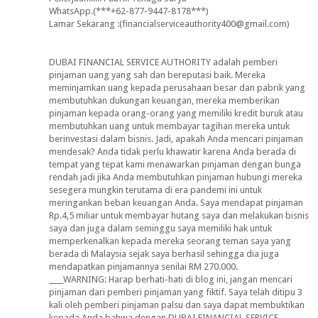
WhatsApp.(***+62-877-9447-8178***)
Lamar Sekarang :(financialserviceauthority400@gmail.com)
DUBAI FINANCIAL SERVICE AUTHORITY adalah pemberi
pinjaman uang yang sah dan bereputasi baik. Mereka
meminjamkan uang kepada perusahaan besar dan pabrik yang
membutuhkan dukungan keuangan, mereka memberikan
pinjaman kepada orang-orang yang memiliki kredit buruk atau
membutuhkan uang untuk membayar tagihan mereka untuk
berinvestasi dalam bisnis. Jadi, apakah Anda mencari pinjaman
mendesak? Anda tidak perlu khawatir karena Anda berada di
tempat yang tepat kami menawarkan pinjaman dengan bunga
rendah jadi jika Anda membutuhkan pinjaman hubungi mereka
sesegera mungkin terutama di era pandemi ini untuk
meringankan beban keuangan Anda. Saya mendapat pinjaman
Rp.4,5 miliar untuk membayar hutang saya dan melakukan bisnis
saya dan juga dalam seminggu saya memiliki hak untuk
memperkenalkan kepada mereka seorang teman saya yang
berada di Malaysia sejak saya berhasil sehingga dia juga
mendapatkan pinjamannya senilai RM 270.000.
____WARNING: Harap berhati-hati di blog ini, jangan mencari
pinjaman dari pemberi pinjaman yang fiktif. Saya telah ditipu 3
kali oleh pemberi pinjaman palsu dan saya dapat membuktikan
kepada Anda bahwa dengan DUBAI FINANCIAL SERVICE