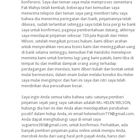
konferensi. Saya dan teman saya mulai memproses sementara
Pak Wahyu telah kembali, beberapa hari kemudian saya
menerima telepon dari teman saya yang memberi tahu saya
bahwa dia menerima peringatan dari bank, pinjamannya telah
dilunasi, sudah terlambat sehingga saya tidak bisa pergi ke bank
saya untuk konfirmasi, paginya pemberitahuan datang, akhirnya
saya mendapat pinjaman sebesar 720 juta Rupiah dari Helen
Wilson, setelah mengikuti proses hukum. kami diberi arahan
untuk menyerahkan rencana bisnis kami dan meninggalkan uang
di bank selama seminggu, kemudian Pak Handoko menelepon
meminta kami untuk bertemu lagi yang kami patuhi, kami tiba di
tempat itu dan melihat dampak orang asing terhadap
perdagangan dan investasi, kami diberi kuliah dan kontak untuk
mulai berinvestasi, dalam enam bulan melalui koneksi ibu Helen
saya mulai mengimpor dan hari ini saya dan istri saya telah
mendirikan dua perusahaan besar.
Saya ingin Anda semua tahu bahwa satu-satunya pemberi
pinjaman sejati yang saya saksikan adalah Ms. HELEN WILSON,
hubungi dia hari ini dan Anda akan mendapatkan perubahan
positif dalam hidup Anda, ini email helenwilson719@gmail.com.
Anda dapat menghubungi saya di email saya
sugiartoe385@gmail.com, untuk konfirmasi. Perhatikan, ada
banyak pemberi pinjaman palsu online untuk menipu Anda,
merobek Anda dari uang hasil jerih payah Anda, harus dari