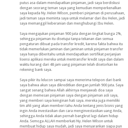
putus asa dalam mendapatkan pinjaman, jadi saya berdiskusi
dengan seorang teman saya yang kemudian memperkenalkan
saya kepada Ny. Helen Wilson, pemberi pinjaman di perusahaan,
jadi teman saya meminta saya untuk melamar dari ibu Helen, jadi
saya memanggil keberanian dan menghubungi Ibu Helen.
Saya mengajukan pinjaman 900 juta dengan tingkat bunga 2%,
sehingga pinjaman itu disetujui tanpa tekanan dan semua
pengaturan dibuat pada transfer kredit, karena fakta bahwa itu
tidak memerlukan jaminan dan jaminan untuk pinjaman transfer
saya hanya diberitahu untuk mendapatkan sertifikat perjanjian
lisensi aplikasi mereka untuk mentransfer kredit saya dan dalam
waktu kurang dari 48 jam uang pinjaman telah disetorkan ke
rekening bank saya.
Saya pikir itu lelucon sampai saya menerima telepon dari bank
saya bahwa akun saya dikreditkan dengan jumlah 900 juta. Saya
sangat senang bahwa Allah akhirnya menjawab doa saya
dengan memesan pinjaman saya dengan pinjaman asli saya,
yang memberi saya keinginan hati saya. mereka juga memiliki
tim ahli yang akan memberi tahu Anda tentang jenis bisnis yang
ingin Anda investasikan dan cara menginvestasikan uang Anda,
sehingga Anda tidak akan pernah bangkrut lagi dalam hidup
Anda. Semoga ALLAH memberkati Ny. Helen Wilson untuk
membuat hidup saya mudah, jadi saya menyarankan siapa pun