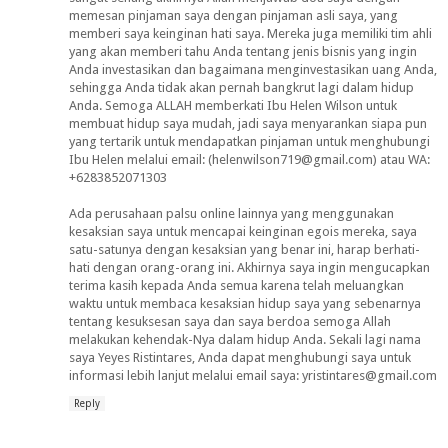
memesan pinjaman saya dengan pinjaman asli saya, yang
memberi saya keinginan hati saya. Mereka juga memiliki tim ahli
yang akan memberi tahu Anda tentang jenis bisnis yang ingin
Anda investasikan dan bagaimana menginvestasikan uang Anda,
sehingga Anda tidak akan pernah bangkrut lagi dalam hidup
Anda. Semoga ALLAH memberkati Ibu Helen Wilson untuk
membuat hidup saya mudah, jadi saya menyarankan siapa pun
yang tertarik untuk mendapatkan pinjaman untuk menghubungi
Ibu Helen melalui email: (helenwilson719@gmail.com) atau WA:
+6283852071303
Ada perusahaan palsu online lainnya yang menggunakan
kesaksian saya untuk mencapai keinginan egois mereka, saya
satu-satunya dengan kesaksian yang benar ini, harap berhati-
hati dengan orang-orang ini. Akhirnya saya ingin mengucapkan
terima kasih kepada Anda semua karena telah meluangkan
waktu untuk membaca kesaksian hidup saya yang sebenarnya
tentang kesuksesan saya dan saya berdoa semoga Allah
melakukan kehendak-Nya dalam hidup Anda. Sekali lagi nama
saya Yeyes Ristintares, Anda dapat menghubungi saya untuk
informasi lebih lanjut melalui email saya: yristintares@gmail.com
Reply