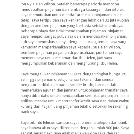
ibu Ny. Helen Wilson. Setelah beberapa periode mencoba
mendapatkan pinjaman dari lembaga keuangan, dan ditolak,
saya memutuskan untuk mendaftar melalui pinjaman online
tetapi saya tertipu dan saya kehilangan lebih dari 32 juta Rupiah
dengan pemberi pinjaman yang berbeda setelah membayar
beberapa biaya dan tidak mendapatkan pinjaman. pinjaman.
Saya menjadi sangat putus asa dalam mendapatkan pinjaman,
jadi saya mendiskusikannya dengan seorang teman saya yang
kemudian memperkenalkan saya kepada Ibu Helen Wilson,
pemberi pinjaman pinjaman di perusahaan, jadi teman saya
meminta saya untuk melamar dari ibu Helen, jadi saya
mengumpulkan keberanian dan menghubungi Ibu Helen.
Saya mengajukan pinjaman 900 juta dengan tingkat bunga 2%,
sehingga pinjaman disetujui tanpa tekanan dan semua
pengaturan dilakukan pada transfer kredit, karena tidak
memerlukan agunan dan jaminan untuk pinjaman transfer saya
hanya diberitahu untuk mendapatkan sertifikat perjanjian lisensi
aplikasi mereka untuk mentransfer kredit saya dan dalam waktu
kurang dari 48 jam uang pinjaman telah disetorkan ke rekening
bank saya.
Saya pikir itu lelucon sampai saya menerima telepon dari bank
saya bahwa akun saya dikreditkan dengan jumlah 900 juta. Saya
sangat senang akhirnya Allah menjawab doa saya dengan