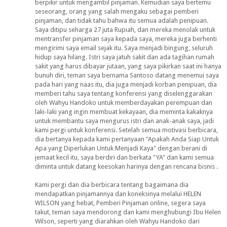
berpikir untuk mengambil pinjaman. Kemudian saya bertemu
seseorang, orang yang salah mengaku sebagai pemberi
pinjaman, dan tidak tahu bahwa itu semua adalah penipuan.
Saya ditipu seharga 27 juta Rupiah, dan mereka menolak untuk
mentransfer pinjaman saya kepada saya, mereka juga berhenti
mengirimi saya email sejak itu. Saya menjadi bingung, seluruh
hidup saya hilang. Istri saya jatuh sakit dan ada tagihan rumah
sakit yang harus dibayar jutaan, yang saya pikirkan saat ini hanya
bunuh diri, teman saya bernama Santoso datang menemui saya
pada hari yang naas itu, dia juga menjadi korban penipuan, dia
memberi tahu saya tentang konferensi yang diselenggarakan
oleh Wahyu Handoko untuk memberdayakan perempuan dan
laki-laki yang ingin membuat kekayaan, dia meminta kakaknya
untuk membantu saya mengurus istri dan anak-anak saya, jadi
kami pergi untuk konferensi. Setelah semua motivasi berbicara,
dia bertanya kepada kami pertanyaan "Apakah Anda Siap Untuk
Apa yang Diperlukan Untuk Menjadi Kaya" dengan berani di
jemaat kecil itu, saya berdiri dan berkata "YA" dan kami semua
diminta untuk datang keesokan harinya dengan rencana bisnis .
Kami pergi dan dia berbicara tentang bagaimana dia
mendapatkan pinjamannya dan koneksinya melalui HELEN
WILSON yang hebat, Pemberi Pinjaman online, segera saya
takut, teman saya mendorong dan kami menghubungi Ibu Helen
Wilson, seperti yang diarahkan oleh Wahyu Handoko dari