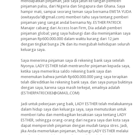
mendapatkan pinjaman, jadi saya jatuh ke tangan pemberi
pinjaman palsu, dari Nigeria dan Singapura dan Ghana. Saya
hampir mati, sampai seorang teman saya bernama EWITA YUDA
(ewitayuda1@gmail.com) memberi tahu saya tentang pemberi
pinjaman yang sangat andal bernama Ny. ESTHER PATRICK
Manajer cabang dari Access loan Firm, Dia adalah pemberi
pinjaman global; yang saya hubungi dan dia meminjamkan saya
pinjaman Rp600.000.000 dalam waktu kurang dari 12 jam
dengan tingkat bunga 2% dan itu mengubah kehidupan seluruh
keluarga saya.
Saya menerima pinjaman saya di rekening bank saya setelah
Nyonya. LADY ESTHER telah mentransfer pinjaman kepada saya,
ketika saya memeriksa saldo rekening bank saya dan
menemukan bahwa jumlah Rp600.000.000 yang saya terapkan
telah dikreditkan ke rekening bank saya. dan saya punya buktinya
dengan saya, karena saya masih terkejut, emailnya adalah
(ESTHERPATRICK83@GMAIL.COM)
Jadi untuk pekerjaan yang baik, LADY ESTHER telah melakukannya
dalam hidup saya dan keluarga saya, saya memutuskan untuk
memberi tahu dan membagikan kesaksian saya tentang LADY
ESTHER, sehingga orang-orang dari negara saya dan kota saya
dapat memperoleh pinjaman dengan mudah tanpa stres. Jadi,
jika Anda memerlukan pinjaman, hubungi LADY ESTHER melalui