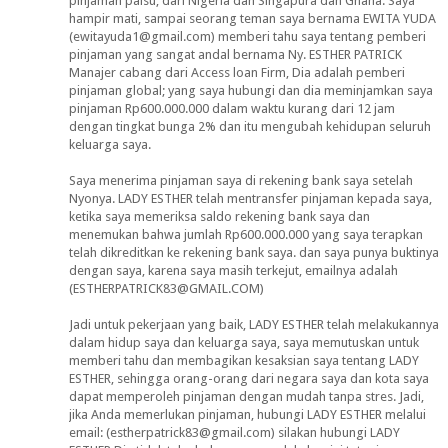
pinjaman palsu, dari Nigeria dan Singapura dan Ghana. Saya
hampir mati, sampai seorang teman saya bernama EWITA YUDA
(ewitayuda1@gmail.com) memberi tahu saya tentang pemberi
pinjaman yang sangat andal bernama Ny. ESTHER PATRICK
Manajer cabang dari Access loan Firm, Dia adalah pemberi
pinjaman global; yang saya hubungi dan dia meminjamkan saya
pinjaman Rp600.000.000 dalam waktu kurang dari 12 jam
dengan tingkat bunga 2% dan itu mengubah kehidupan seluruh
keluarga saya.
Saya menerima pinjaman saya di rekening bank saya setelah
Nyonya. LADY ESTHER telah mentransfer pinjaman kepada saya,
ketika saya memeriksa saldo rekening bank saya dan
menemukan bahwa jumlah Rp600.000.000 yang saya terapkan
telah dikreditkan ke rekening bank saya. dan saya punya buktinya
dengan saya, karena saya masih terkejut, emailnya adalah
(ESTHERPATRICK83@GMAIL.COM)
Jadi untuk pekerjaan yang baik, LADY ESTHER telah melakukannya
dalam hidup saya dan keluarga saya, saya memutuskan untuk
memberi tahu dan membagikan kesaksian saya tentang LADY
ESTHER, sehingga orang-orang dari negara saya dan kota saya
dapat memperoleh pinjaman dengan mudah tanpa stres. Jadi,
jika Anda memerlukan pinjaman, hubungi LADY ESTHER melalui
email: (estherpatrick83@gmail.com) silakan hubungi LADY