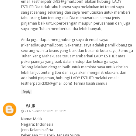
email: (estherpatrick83@gmail.com) silakan hubungi LADY
ESTHER Dia tidak tahu bahwa saya melakukan ini tetapi saya
sangat senang sekarang dan saya memutuskan untuk memberi
tahu orang lain tentang dia, Dia menawarkan semua jenis
pinjaman baik untuk perorangan maupun perusahaan dan juga
saya ingin Tuhan memberkati dia lebih banyak,
Anda juga dapat menghubungi saya di email saya:
(rikanadia6@gmail.com). Sekarang, saya adalah pemilik bangga
seorang wanita bisnis yang baik dan besar di kota saya, Semoga
Tuhan Yang Mahakuasa terus memberkati LADY ESTHER atas
pekerjaannya yang baik dalam hidup dan keluarga saya.
Tolong lakukan dengan baik untuk meminta saya untuk rincian
lebih lanjut tentang Ibu dan saya akan menginstruksikan, dan
ada bukti pinjaman, hubungi LADY ESTHER melalui email:
(estherpatrick83@gmail.com) Terima kasih semua
Reply
___MALIK___
21 November 2021 at 03:21
Nama: Malik
Negara: Indonesia
Jenis Kelamin.: Pria
Pekerjaan.::::: Pabrik Tenaga Surya