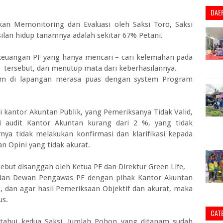
DAE
kan Memonitoring dan Evaluasi oleh Saksi Toro, Saksi
ilan hidup tanamnya adalah sekitar 67% Petani.
keuangan PF yang hanya mencari – cari kelemahan pada
ersebut, dan menutup mata dari keberhasilannya.
m di lapangan merasa puas dengan system Program
i kantor Akuntan Publik, yang Pemeriksanya Tidak Valid,
i audit Kantor Akuntan kurang dari 2 %, yang tidak
rnya tidak melakukan konfirmasi dan klarifikasi kepada
n Opini yang tidak akurat.
sebut disanggah oleh Ketua PF dan Direktur Green Life,
s dan Dewan Pengawas PF dengan pihak Kantor Akuntan
at, dan agar hasil Pemeriksaan Objektif dan akurat, maka
us.
CAT
tahui kedua Saksi, Jumlah Pohon yang ditanam sudah