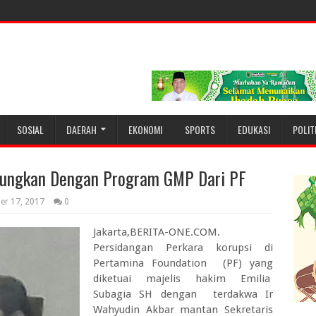
SOSIAL
DAERAH
EKONOMI
SPORTS
EDUKASI
POLIT
tungkan Dengan Program GMP Dari PF
er 17, 2017
0
Jakarta,BERITA-ONE.COM.
Persidangan Perkara korupsi di
Pertamina Foundation (PF) yang
diketuai majelis hakim Emilia
Subagia SH dengan terdakwa Ir
Wahyudin Akbar mantan Sekretaris