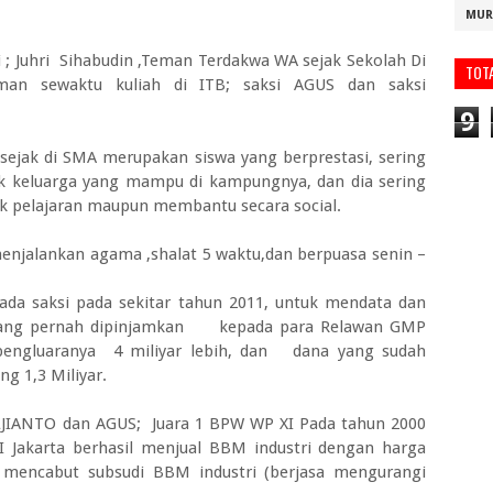
MUR
i ; Juhri Sihabudin ,Teman Terdakwa WA sejak Sekolah Di
TOT
man sewaktu kuliah di ITB; saksi AGUS dan saksi
9
 sejak di SMA merupakan siswa yang berprestasi, sering
k keluarga yang mampu di kampungnya, dan dia sering
 pelajaran maupun membantu secara social.
enjalankan agama ,shalat 5 waktu,dan berpuasa senin –
a saksi pada sekitar tahun 2011, untuk mendata dan
yang pernah dipinjamkan kepada para Relawan GMP
 pengluaranya 4 miliyar lebih, dan dana yang sudah
g 1,3 Miliyar.
ALJIANTO dan AGUS; Juara 1 BPW WP XI Pada tahun 2000
I Jakarta berhasil menjual BBM industri dengan harga
mencabut subsudi BBM industri (berjasa mengurangi