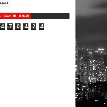
ATARA
AL TAYANGAN HALAMAN
4
7
0
4
2
4