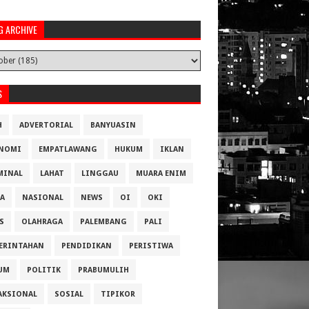
G ARCHIVE
S
H
ADVERTORIAL
BANYUASIN
NOMI
EMPATLAWANG
HUKUM
IKLAN
MINAL
LAHAT
LINGGAU
MUARA ENIM
A
NASIONAL
NEWS
OI
OKI
S
OLAHRAGA
PALEMBANG
PALI
ERINTAHAN
PENDIDIKAN
PERISTIWA
UM
POLITIK
PRABUMULIH
AKSIONAL
SOSIAL
TIPIKOR