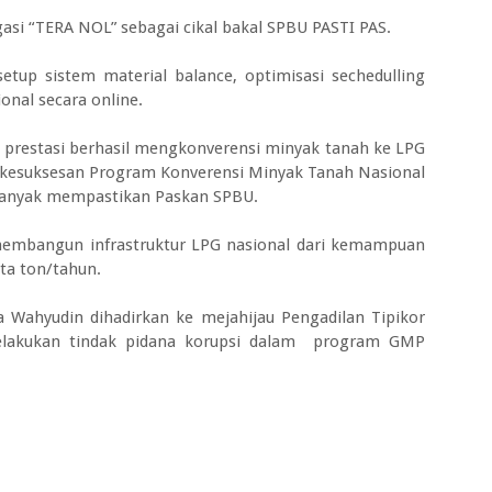
si “TERA NOL” sebagai cikal bakal SPBU PASTI PAS.
up sistem material balance, optimisasi sechedulling
onal secara online.
prestasi berhasil mengkonverensi minyak tanah ke LPG
 kesuksesan Program Konverensi Minyak Tanah Nasional
banyak mempastikan Paskan SPBU.
membangun infrastruktur LPG nasional dari kemampuan
uta ton/tahun.
a Wahyudin dihadirkan ke mejahijau Pengadilan Tipikor
elakukan tindak pidana korupsi dalam program GMP