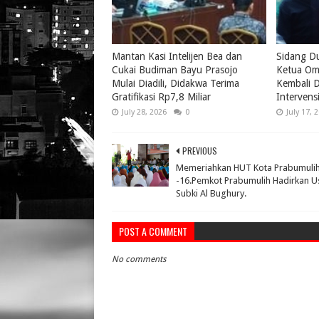
Mantan Kasi Intelijen Bea dan
Sidang D
Cukai Budiman Bayu Prasojo
Ketua Om
Mulai Diadili, Didakwa Terima
Kembali D
Gratifikasi Rp7,8 Miliar
Intervens
July 28, 2026
0
July 17, 
PREVIOUS
Memeriahkan HUT Kota Prabumulih
-16.Pemkot Prabumulih Hadirkan U
Subki Al Bughury.
POST A COMMENT
No comments