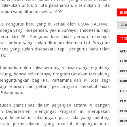
dilakukan untuk 5 juta penanaman, ditemukan 3 juta
umbuh yang ditanam sekitar 60%.
BLO
etua Pengurus baru yang di ketuai oleh UMAR FACHMI,
baga yang independen, yakni Surveyor Indonesia. Tapi
 kerja dari PF Pengurus baru tidak pernah menunjuk
TAG
ensus pohon yang sudah ditanam disemua Lot Program
na yang sudah disepakati, tapi pengurus baru telah
ACE
ak.
EKO
i benarkan oleh saksi seorang relawan yang tergabung
KRI
andung, bahwa sebenarnya, Program Gerakan Menabung
nguntungkan bagi PT. Pertamina dan PF ,dari segi
MUB
gi relawan dan petani, jika program tersebut tidak
OKU
PF yang baru.
PEM
sudah diantisipasi dalam perjanjian antara PF dengan
wan Departemen, mengingat Program ini merupakan
PID
gai kelemahan dilapangan pasti ada ,yang penting
RED
etiap permasalahan yang muncul dilapangan,untuk