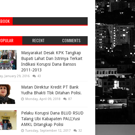
EBOOK
POPULAR
RECENT
COMMENTS
Masyarakat Desak KPK Tangkap
Bupati Lahat Dan Istrinya Terkait
Indikasi Korupsi Dana Bansos
2011-2013
ay, January 29, 2016
43
Matan Direktur Kredit PT Bank
Yudha Bhakti Tbk Ditahan Polisi.
Monday, April 09, 2018
87
Pelaku Korupsi Dana BLUD RSUD
Talang Ubi Kabapaten PALI,Yusi
AMKL Ditangkap Polisi
Tuesday, September 12, 2017
32