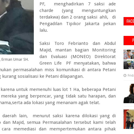
PF, menghadirkan 7 saksi ade
charde (yang menguntungkan
terdakwa) dan 2 orang saksi ahli, di
FAC
Pengadilan Tipikor Jakarta pekan
lalu.
Saksi Toro Febrianto dan Abdul
Majid, mantan bagian Monitoring
dan Evaluasi (MONEO) Direktorat
, Erman Umar SH.
Green Life PF menyatakan, bahwa
emukan permasalahan miss komunikasi di antara Petani
kurang sosialisasi ke Petani dilapangan.
Frid
karena untuk memenuhi luas lot 1 Ha, beberapa Petani
ereka yang berpencar, yang tidak satu harapan, dan
hama,serta ada lokasi yang menanam agak telat.
aerah lain, menurut saksi karena dilokasi yang di
o dan Majid, semua Permasalahan tersebut kami telah
n cara memediasi dan mempertemukan antara pihak