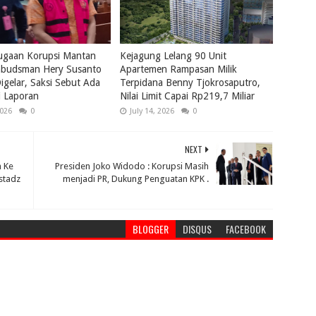
ugaan Korupsi Mantan
Kejagung Lelang 90 Unit
budsman Hery Susanto
Apartemen Rampasan Milik
igelar, Saksi Sebut Ada
Terpidana Benny Tjokrosaputro,
i Laporan
Nilai Limit Capai Rp219,7 Miliar
2026
0
July 14, 2026
0
NEXT
 Ke
Presiden Joko Widodo : Korupsi Masih
stadz
menjadi PR, Dukung Penguatan KPK .
BLOGGER
DISQUS
FACEBOOK