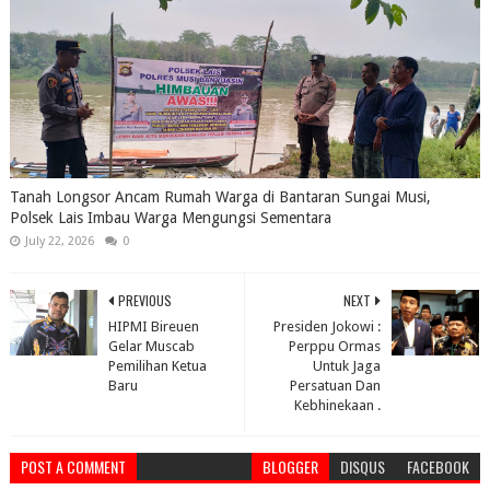
Tanah Longsor Ancam Rumah Warga di Bantaran Sungai Musi,
Polsek Lais Imbau Warga Mengungsi Sementara
July 22, 2026
0
PREVIOUS
NEXT
HIPMI Bireuen
Presiden Jokowi :
Gelar Muscab
Perppu Ormas
Pemilihan Ketua
Untuk Jaga
Baru
Persatuan Dan
Kebhinekaan .
POST A COMMENT
BLOGGER
DISQUS
FACEBOOK