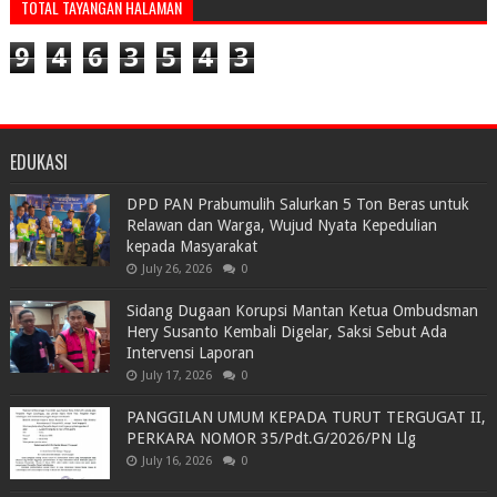
TOTAL TAYANGAN HALAMAN
9
4
6
3
5
4
3
EDUKASI
DPD PAN Prabumulih Salurkan 5 Ton Beras untuk
Relawan dan Warga, Wujud Nyata Kepedulian
kepada Masyarakat
July 26, 2026
0
Sidang Dugaan Korupsi Mantan Ketua Ombudsman
Hery Susanto Kembali Digelar, Saksi Sebut Ada
Intervensi Laporan
July 17, 2026
0
PANGGILAN UMUM KEPADA TURUT TERGUGAT II,
PERKARA NOMOR 35/Pdt.G/2026/PN Llg
July 16, 2026
0