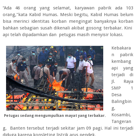
“Ada 46 orang yang selamat, karyawan pabrik ada 103
orang,"kata Kabid Humas. Meski begitu, Kabid Humas belum
bisa merinci identitas korban mengingat banyaknya korban
bahkan sebagian susah dikenali akibat gosong terbakar. Kini
api telah dipadamkan dan petugas masih menyisir lokasi.
Kebakara
n pabrik
kembang
api yang
terjadi di
Jl. Raya
SMP 1
Desa
Balingbin
g,
Kosambi,
Petugas sedang mengumpulkan mayat yang terbakar.
Tangeran
g, Banten tersebut terjadi sekitar jam 09 pagi. Hal ini terjadi
diduga karena konsleting listrik arus pendek.