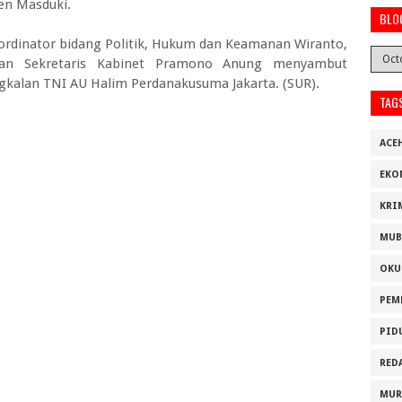
en Masduki.
BLO
dinator bidang Politik, Hukum dan Keamanan Wiranto,
 dan Sekretaris Kabinet Pramono Anung menyambut
ngkalan TNI AU Halim Perdanakusuma Jakarta. (SUR).
TAG
ACE
EKO
KRI
MUB
OKU
PEM
PID
RED
MUR