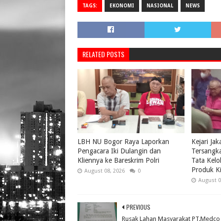
TAGS:
EKONOMI
NASIONAL
NEWS
RELATED POSTS
LBH NU Bogor Raya Laporkan
Kejari Ja
Pengacara Iki Dulangin dan
Tersangk
Kliennya ke Bareskrim Polri
Tata Kelo
Produk Ki
August 08, 2026
0
August 0
PREVIOUS
Rusak Lahan Masyarakat PT.Medco