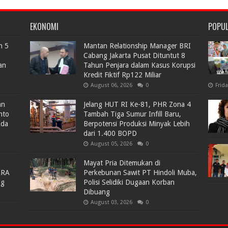
EKONOMI
POPU
n 5
Mantan Relationship Manager BRI
Cabang Jakarta Pusat Dituntut 8
an
Tahun Penjara dalam Kasus Korupsi
Kredit Fiktif Rp122 Miliar
August 06, 2026
0
Frid
an
Jelang HUT RI Ke-81, PHR Zona 4
nto
Tambah Tiga Sumur Infill Baru,
Ada
Berpotensi Produksi Minyak Lebih
dari 1.400 BOPD
August 05, 2026
0
Mayat Pria Ditemukan di
ARA
Perkebunan Sawit PT Hindoli Muba,
lg
Polisi Selidiki Dugaan Korban
Dibuang
August 03, 2026
0