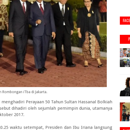
FAC
n Rombongan iTba di Jakarta.
 menghadiri Perayaan 50 Tahun Sultan Hassanal Bolkiah
rsebut dihadiri oleh sejumlah pemimpin dunia, utamanya
ktober 2017.
20.25 waktu setempat, Presiden dan Ibu Iriana langsung