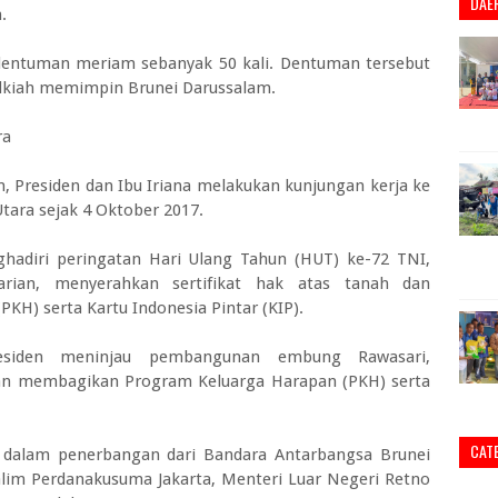
DAE
.
 dentuman meriam sebanyak 50 kali. Dentuman tersebut
lkiah memimpin Brunei Darussalam.
ra
, Presiden dan Ibu Iriana melakukan kunjungan kerja ke
tara sejak 4 Oktober 2017.
ghadiri peringatan Hari Ulang Tahun (HUT) ke-72 TNI,
ian, menyerahkan sertifikat hak atas tanah dan
H) serta Kartu Indonesia Pintar (KIP).
esiden meninjau pembangunan embung Rawasari,
dan membagikan Program Keluarga Harapan (PKH) serta
CAT
a dalam penerbangan dari Bandara Antarbangsa Brunei
im Perdanakusuma Jakarta, Menteri Luar Negeri Retno