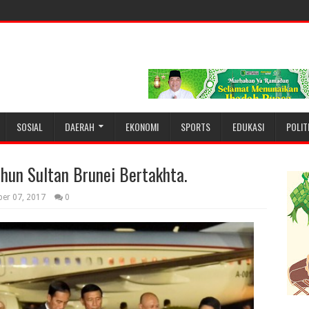
SOSIAL
DAERAH
EKONOMI
SPORTS
EDUKASI
POLIT
hun Sultan Brunei Bertakhta.
ber 07, 2017
0