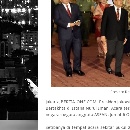
Presiden Da
Jakarta,BERITA-ONE.COM. Presiden Jokowi
Bertakhta di Istana Nurul Iman. Acara te
negara-negara anggota ASEAN, Jumat 6 O
Setibanya di tempat acara sekitar pukul 