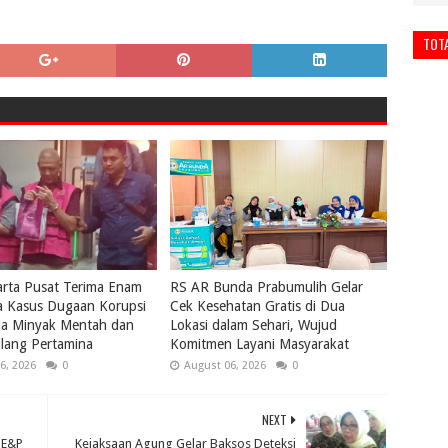
TOT
karta Pusat Terima Enam
RS AR Bunda Prabumulih Gelar
a Kasus Dugaan Korupsi
Cek Kesehatan Gratis di Dua
la Minyak Mentah dan
Lokasi dalam Sehari, Wujud
lang Pertamina
Komitmen Layani Masyarakat
6, 2026
0
August 06, 2026
0
NEXT
 E&P
Kejaksaan Agung Gelar Baksos Deteksi