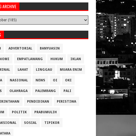
G ARCHIVE
S
H
ADVERTORIAL
BANYUASIN
NOMI
EMPATLAWANG
HUKUM
IKLAN
MINAL
LAHAT
LINGGAU
MUARA ENIM
A
NASIONAL
NEWS
OI
OKI
S
OLAHRAGA
PALEMBANG
PALI
ERINTAHAN
PENDIDIKAN
PERISTIWA
UM
POLITIK
PRABUMULIH
AKSIONAL
SOSIAL
TIPIKOR
ATARA