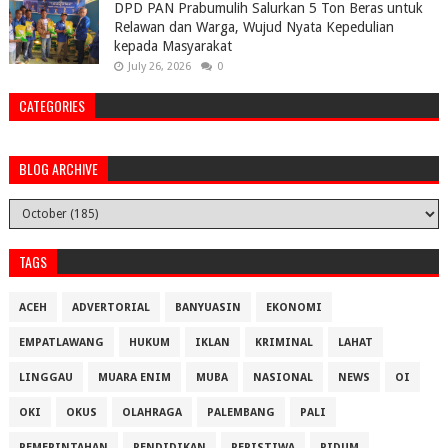
DPD PAN Prabumulih Salurkan 5 Ton Beras untuk
Relawan dan Warga, Wujud Nyata Kepedulian
kepada Masyarakat
July 26, 2026
0
CATEGORIES
BLOG ARCHIVE
TAGS
ACEH
ADVERTORIAL
BANYUASIN
EKONOMI
EMPATLAWANG
HUKUM
IKLAN
KRIMINAL
LAHAT
LINGGAU
MUARA ENIM
MUBA
NASIONAL
NEWS
OI
OKI
OKUS
OLAHRAGA
PALEMBANG
PALI
PEMERINTAHAN
PENDIDIKAN
PERISTIWA
PIDUM