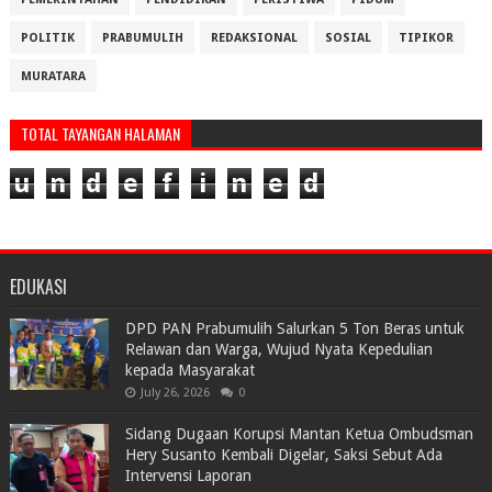
POLITIK
PRABUMULIH
REDAKSIONAL
SOSIAL
TIPIKOR
MURATARA
TOTAL TAYANGAN HALAMAN
u
n
d
e
f
i
n
e
d
EDUKASI
DPD PAN Prabumulih Salurkan 5 Ton Beras untuk
Relawan dan Warga, Wujud Nyata Kepedulian
kepada Masyarakat
July 26, 2026
0
Sidang Dugaan Korupsi Mantan Ketua Ombudsman
Hery Susanto Kembali Digelar, Saksi Sebut Ada
Intervensi Laporan