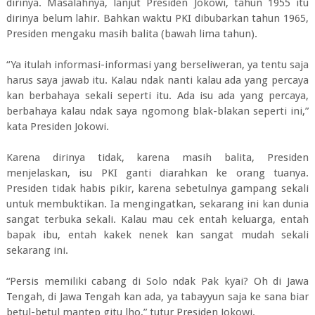
dirinya. Masalahnya, lanjut Presiden Jokowi, tahun 1955 itu
dirinya belum lahir. Bahkan waktu PKI dibubarkan tahun 1965,
Presiden mengaku masih balita (bawah lima tahun).
“Ya itulah informasi-informasi yang berseliweran, ya tentu saja
harus saya jawab itu. Kalau ndak nanti kalau ada yang percaya
kan berbahaya sekali seperti itu. Ada isu ada yang percaya,
berbahaya kalau ndak saya ngomong blak-blakan seperti ini,”
kata Presiden Jokowi.
Karena dirinya tidak, karena masih balita, Presiden
menjelaskan, isu PKI ganti diarahkan ke orang tuanya.
Presiden tidak habis pikir, karena sebetulnya gampang sekali
untuk membuktikan. Ia mengingatkan, sekarang ini kan dunia
sangat terbuka sekali. Kalau mau cek entah keluarga, entah
bapak ibu, entah kakek nenek kan sangat mudah sekali
sekarang ini.
“Persis memiliki cabang di Solo ndak Pak kyai? Oh di Jawa
Tengah, di Jawa Tengah kan ada, ya tabayyun saja ke sana biar
betul-betul mantep gitu lho,” tutur Presiden Jokowi.