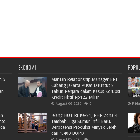
EKONOMI
POPU
n 5
Mantan Relationship Manager BRI
Cabang Jakarta Pusat Dituntut 8
an
Tahun Penjara dalam Kasus Korupsi
Kredit Fiktif Rp122 Miliar
August 06, 2026
0
Frid
an
Jelang HUT RI Ke-81, PHR Zona 4
nto
Tambah Tiga Sumur Infill Baru,
Ada
Berpotensi Produksi Minyak Lebih
dari 1.400 BOPD
August 05, 2026
0