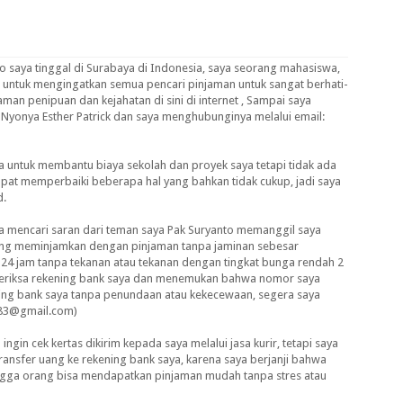
 saya tinggal di Surabaya di Indonesia, saya seorang mahasiswa,
 untuk mengingatkan semua pencari pinjaman untuk sangat berhati-
man penipuan dan kejahatan di sini di internet , Sampai saya
 Nyonya Esther Patrick dan saya menghubunginya melalui email:
sa untuk membantu biaya sekolah dan proyek saya tetapi tidak ada
at memperbaiki beberapa hal yang bahkan tidak cukup, jadi saya
d.
a mencari saran dari teman saya Pak Suryanto memanggil saya
ang meminjamkan dengan pinjaman tanpa jaminan sebesar
24 jam tanpa tekanan atau tekanan dengan tingkat bunga rendah 2
emeriksa rekening bank saya dan menemukan bahwa nomor saya
ning bank saya tanpa penundaan atau kekecewaan, segera saya
k83@gmail.com)
ingin cek kertas dikirim kepada saya melalui jasa kurir, tetapi saya
nsfer uang ke rekening bank saya, karena saya berjanji bahwa
ngga orang bisa mendapatkan pinjaman mudah tanpa stres atau