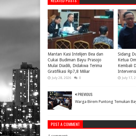
RELATED POSTS
Mantan Kasi Intelijen Bea dan
Sidang D
Cukai Budiman Bayu Prasojo
Ketua Om
Mulai Diadili, Didakwa Terima
Kembali D
Gratifikasi Rp7,8 Miliar
Intervens
July 28, 2026
0
July 17, 
PREVIOUS
Warga Birem Puntong Temukan Ba
POST A COMMENT