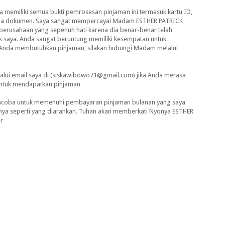
aya memiliki semua bukti pemrosesan pinjaman ini termasuk kartu ID,
mua dokumen. Saya sangat mempercayai Madam ESTHER PATRICK
rusahaan yang sepenuh hati karena dia benar-benar telah
saya. Anda sangat beruntung memiliki kesempatan untuk
ika Anda membutuhkan pinjaman, silakan hubungi Madam melalui
lui email saya di (siskawibowo71@gmail.com) jika Anda merasa
untuk mendapatkan pinjaman
encoba untuk memenuhi pembayaran pinjaman bulanan yang saya
onya seperti yang diarahkan. Tuhan akan memberkati Nyonya ESTHER
r