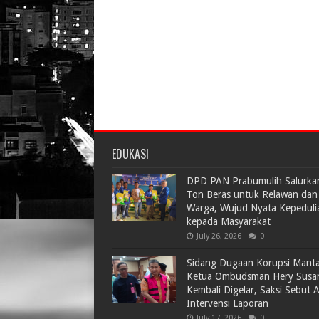
EDUKASI
DPD PAN Prabumulih Salurka
Ton Beras untuk Relawan dan
Warga, Wujud Nyata Kepeduli
kepada Masyarakat
July 26, 2026
0
Sidang Dugaan Korupsi Mant
Ketua Ombudsman Hery Susa
Kembali Digelar, Saksi Sebut 
Intervensi Laporan
July 17, 2026
0