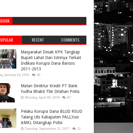
EBOOK
POPULAR
RECENT
COMMENTS
Masyarakat Desak KPK Tangkap
Bupati Lahat Dan Istrinya Terkait
Indikasi Korupsi Dana Bansos
2011-2013
ay, January 29, 2016
43
Matan Direktur Kredit PT Bank
Yudha Bhakti Tbk Ditahan Polisi.
Monday, April 09, 2018
87
Pelaku Korupsi Dana BLUD RSUD
Talang Ubi Kabapaten PALI,Yusi
AMKL Ditangkap Polisi
Tuesday, September 12, 2017
32