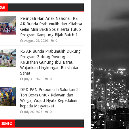
RAH
Peringati Hari Anak Nasional, RS
AR Bunda Prabumulih dan Kitabisa
Gelar Mini Bakti Sosial serta Tutup
Program Kampung Bijak Batch 1
August 02, 2026
0
RS AR Bunda Prabumulih Dukung
Program Gotong Royong
Kelurahan Gunung Ibul Barat,
Wujudkan Lingkungan Bersih dan
Sehat
July 31, 2026
0
DPD PAN Prabumulih Salurkan 5
Ton Beras untuk Relawan dan
Warga, Wujud Nyata Kepedulian
kepada Masyarakat
July 26, 2026
0
EGORIES