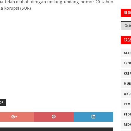
a telah diubah dengan undang-undang nomor 20 tahun
a korupsi (SUR)
BLO
TAG
ACE
EKO
KRI
MUB
OKU
OR
PEM
PID
RED