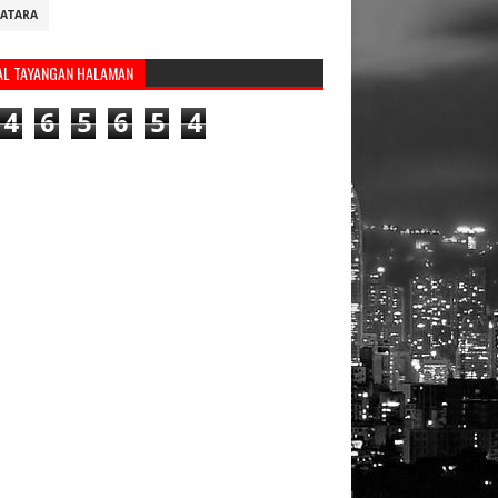
ATARA
AL TAYANGAN HALAMAN
4
6
5
6
5
4