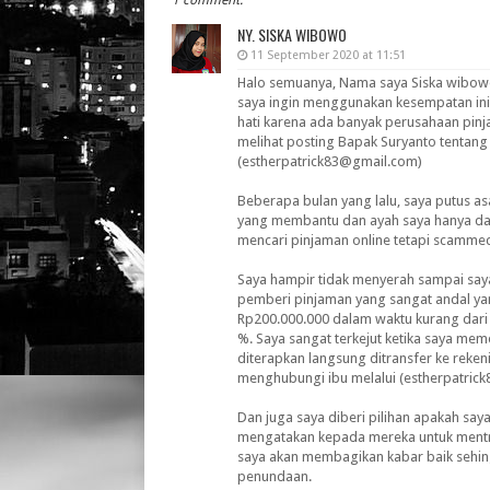
1 comment:
NY. SISKA WIBOWO
11 September 2020 at 11:51
Halo semuanya, Nama saya Siska wibowo
saya ingin menggunakan kesempatan ini
hati karena ada banyak perusahaan pinja
melihat posting Bapak Suryanto tentang
(estherpatrick83@gmail.com)
Beberapa bulan yang lalu, saya putus a
yang membantu dan ayah saya hanya dap
mencari pinjaman online tetapi scamme
Saya hampir tidak menyerah sampai say
pemberi pinjaman yang sangat andal y
Rp200.000.000 dalam waktu kurang dari 
%. Saya sangat terkejut ketika saya m
diterapkan langsung ditransfer ke reke
menghubungi ibu melalui (estherpatric
Dan juga saya diberi pilihan apakah saya 
mengatakan kepada mereka untuk mentra
saya akan membagikan kabar baik sehi
penundaan.