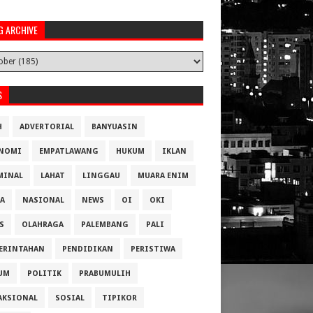
G ARCHIVE
S
H
ADVERTORIAL
BANYUASIN
NOMI
EMPATLAWANG
HUKUM
IKLAN
MINAL
LAHAT
LINGGAU
MUARA ENIM
A
NASIONAL
NEWS
OI
OKI
S
OLAHRAGA
PALEMBANG
PALI
ERINTAHAN
PENDIDIKAN
PERISTIWA
UM
POLITIK
PRABUMULIH
AKSIONAL
SOSIAL
TIPIKOR