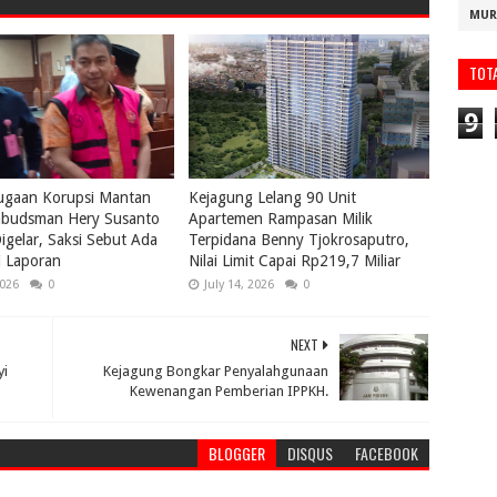
MUR
TOT
9
ugaan Korupsi Mantan
Kejagung Lelang 90 Unit
budsman Hery Susanto
Apartemen Rampasan Milik
igelar, Saksi Sebut Ada
Terpidana Benny Tjokrosaputro,
i Laporan
Nilai Limit Capai Rp219,7 Miliar
2026
0
July 14, 2026
0
NEXT
yi
Kejagung Bongkar Penyalahgunaan
Kewenangan Pemberian IPPKH.
BLOGGER
DISQUS
FACEBOOK