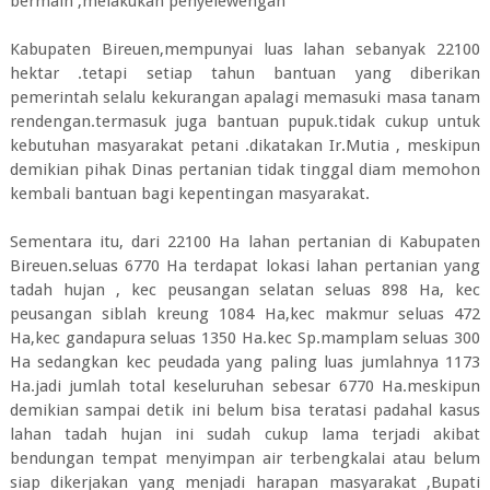
bermain ,melakukan penyelewengan
Kabupaten Bireuen,mempunyai luas lahan sebanyak 22100
hektar .tetapi setiap tahun bantuan yang diberikan
pemerintah selalu kekurangan apalagi memasuki masa tanam
rendengan.termasuk juga bantuan pupuk.tidak cukup untuk
kebutuhan masyarakat petani .dikatakan Ir.Mutia , meskipun
demikian pihak Dinas pertanian tidak tinggal diam memohon
kembali bantuan bagi kepentingan masyarakat.
Sementara itu, dari 22100 Ha lahan pertanian di Kabupaten
Bireuen.seluas 6770 Ha terdapat lokasi lahan pertanian yang
tadah hujan , kec peusangan selatan seluas 898 Ha, kec
peusangan siblah kreung 1084 Ha,kec makmur seluas 472
Ha,kec gandapura seluas 1350 Ha.kec Sp.mamplam seluas 300
Ha sedangkan kec peudada yang paling luas jumlahnya 1173
Ha.jadi jumlah total keseluruhan sebesar 6770 Ha.meskipun
demikian sampai detik ini belum bisa teratasi padahal kasus
lahan tadah hujan ini sudah cukup lama terjadi akibat
bendungan tempat menyimpan air terbengkalai atau belum
siap dikerjakan yang menjadi harapan masyarakat ,Bupati