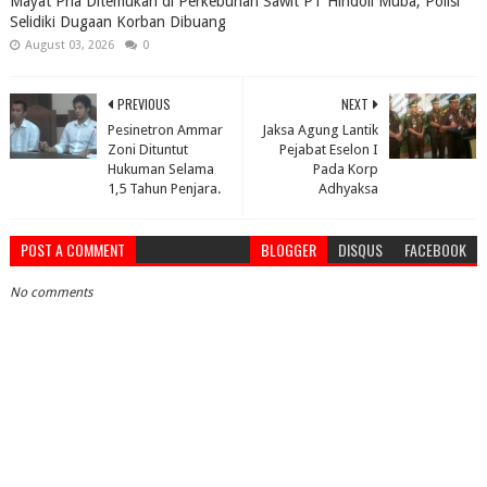
Mayat Pria Ditemukan di Perkebunan Sawit PT Hindoli Muba, Polisi
Selidiki Dugaan Korban Dibuang
August 03, 2026
0
PREVIOUS
NEXT
Pesinetron Ammar
Jaksa Agung Lantik
Zoni Dituntut
Pejabat Eselon I
Hukuman Selama
Pada Korp
1,5 Tahun Penjara.
Adhyaksa
POST A COMMENT
BLOGGER
DISQUS
FACEBOOK
No comments