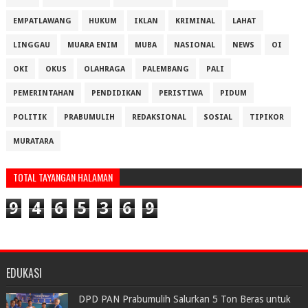
EMPATLAWANG
HUKUM
IKLAN
KRIMINAL
LAHAT
LINGGAU
MUARA ENIM
MUBA
NASIONAL
NEWS
OI
OKI
OKUS
OLAHRAGA
PALEMBANG
PALI
PEMERINTAHAN
PENDIDIKAN
PERISTIWA
PIDUM
POLITIK
PRABUMULIH
REDAKSIONAL
SOSIAL
TIPIKOR
MURATARA
TOTAL TAYANGAN HALAMAN
9
4
6
5
3
6
9
EDUKASI
DPD PAN Prabumulih Salurkan 5 Ton Beras untuk