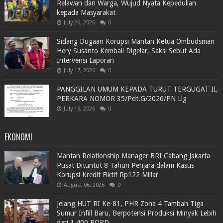
Relawan dan Warga, Wujud Nyata Kepedulian
kepada Masyarakat
July 26, 2026
0
Sidang Dugaan Korupsi Mantan Ketua Ombudsman
Hery Susanto Kembali Digelar, Saksi Sebut Ada
Intervensi Laporan
July 17, 2026
0
PANGGILAN UMUM KEPADA TURUT TERGUGAT II,
PERKARA NOMOR 35/Pdt.G/2026/PN Llg
July 16, 2026
0
EKONOMI
Mantan Relationship Manager BRI Cabang Jakarta
Pusat Dituntut 8 Tahun Penjara dalam Kasus
Korupsi Kredit Fiktif Rp122 Miliar
August 06, 2026
0
Jelang HUT RI Ke-81, PHR Zona 4 Tambah Tiga
Sumur Infill Baru, Berpotensi Produksi Minyak Lebih
dari 1.400 BOPD