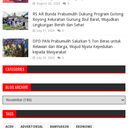
August 02, 2026
0
RS AR Bunda Prabumulih Dukung Program Gotong
Royong Kelurahan Gunung Ibul Barat, Wujudkan
Lingkungan Bersih dan Sehat
July 31, 2026
0
DPD PAN Prabumulih Salurkan 5 Ton Beras untuk
Relawan dan Warga, Wujud Nyata Kepedulian
kepada Masyarakat
July 26, 2026
0
CATEGORIES
BLOG ARCHIVE
TAGS
ACEH
ADVERTORIAL
BANYUASIN
EKONOMI