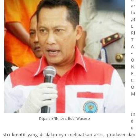
ar
ta
,B
E
RI
T
A
-
O
N
E.
C
O
M
In
Kepala BNN, Drs. Budi Waseso
d
u
stri kreatif yang di dalamnya melibatkan artis, produser dan