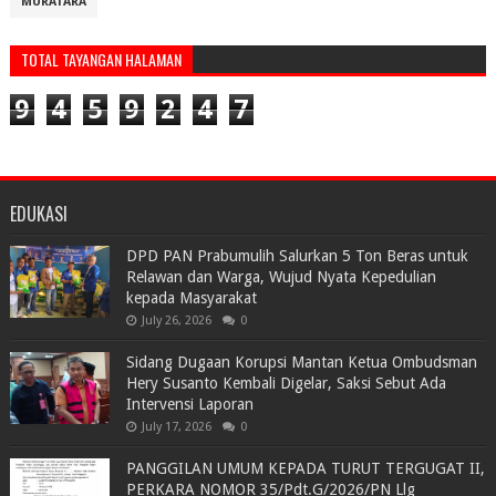
MURATARA
TOTAL TAYANGAN HALAMAN
9
4
5
9
2
4
7
EDUKASI
DPD PAN Prabumulih Salurkan 5 Ton Beras untuk
Relawan dan Warga, Wujud Nyata Kepedulian
kepada Masyarakat
July 26, 2026
0
Sidang Dugaan Korupsi Mantan Ketua Ombudsman
Hery Susanto Kembali Digelar, Saksi Sebut Ada
Intervensi Laporan
July 17, 2026
0
PANGGILAN UMUM KEPADA TURUT TERGUGAT II,
PERKARA NOMOR 35/Pdt.G/2026/PN Llg