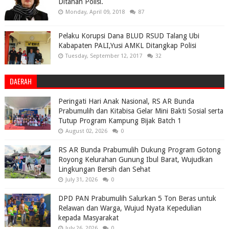
Ditahan Polisi.
Monday, April 09, 2018
87
Pelaku Korupsi Dana BLUD RSUD Talang Ubi
Kabapaten PALI,Yusi AMKL Ditangkap Polisi
Tuesday, September 12, 2017
32
DAERAH
Peringati Hari Anak Nasional, RS AR Bunda
Prabumulih dan Kitabisa Gelar Mini Bakti Sosial serta
Tutup Program Kampung Bijak Batch 1
August 02, 2026
0
RS AR Bunda Prabumulih Dukung Program Gotong
Royong Kelurahan Gunung Ibul Barat, Wujudkan
Lingkungan Bersih dan Sehat
July 31, 2026
0
DPD PAN Prabumulih Salurkan 5 Ton Beras untuk
Relawan dan Warga, Wujud Nyata Kepedulian
kepada Masyarakat
July 26, 2026
0