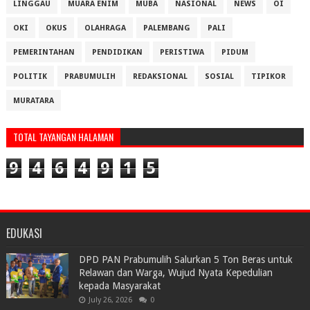
LINGGAU
MUARA ENIM
MUBA
NASIONAL
NEWS
OI
OKI
OKUS
OLAHRAGA
PALEMBANG
PALI
PEMERINTAHAN
PENDIDIKAN
PERISTIWA
PIDUM
POLITIK
PRABUMULIH
REDAKSIONAL
SOSIAL
TIPIKOR
MURATARA
TOTAL TAYANGAN HALAMAN
9
4
6
4
9
1
5
EDUKASI
DPD PAN Prabumulih Salurkan 5 Ton Beras untuk
Relawan dan Warga, Wujud Nyata Kepedulian
kepada Masyarakat
July 26, 2026
0