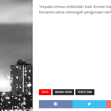
"Kepada semua stekholder baik formal m
bersama-sama mencegah pengunaan narkob
TAGS:
MUARA ENIM
PERISTIWA