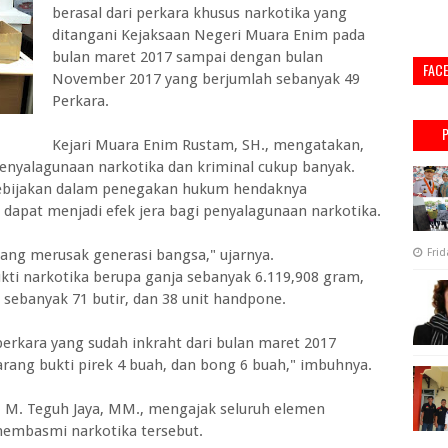
berasal dari perkara khusus narkotika yang
ditangani Kejaksaan Negeri Muara Enim pada
bulan maret 2017 sampai dengan bulan
FAC
November 2017 yang berjumlah sebanyak 49
Perkara.
Kejari Muara Enim Rustam, SH., mengatakan,
nyalagunaan narkotika dan kriminal cukup banyak.
bijakan dalam penegakan hukum hendaknya
apat menjadi efek jera bagi penyalagunaan narkotika.
ang merusak generasi bangsa," ujarnya.
Frid
i narkotika berupa ganja sebanyak 6.119,908 gram,
 sebanyak 71 butir, dan 38 unit handpone.
erkara yang sudah inkraht dari bulan maret 2017
ng bukti pirek 4 buah, dan bong 6 buah," imbuhnya.
. M. Teguh Jaya, MM., mengajak seluruh elemen
embasmi narkotika tersebut.