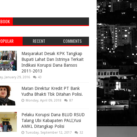
EBOOK
POPULAR
RECENT
COMMENTS
Masyarakat Desak KPK Tangkap
Bupati Lahat Dan Istrinya Terkait
Indikasi Korupsi Dana Bansos
2011-2013
ay, January 29, 2016
43
Matan Direktur Kredit PT Bank
Yudha Bhakti Tbk Ditahan Polisi.
Monday, April 09, 2018
87
Pelaku Korupsi Dana BLUD RSUD
Talang Ubi Kabapaten PALI,Yusi
AMKL Ditangkap Polisi
Tuesday, September 12, 2017
32