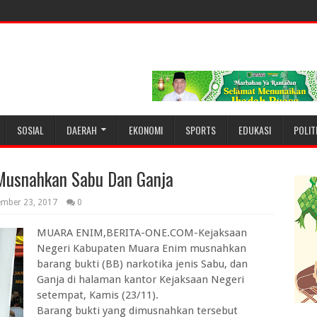
SOSIAL
DAERAH
EKONOMI
SPORTS
EDUKASI
POLIT
Musnahkan Sabu Dan Ganja
ember 23, 2017
0
MUARA ENIM,BERITA-ONE.COM-Kejaksaan
Negeri Kabupaten Muara Enim musnahkan
barang bukti (BB) narkotika jenis Sabu, dan
Ganja di halaman kantor Kejaksaan Negeri
setempat, Kamis (23/11).
Barang bukti yang dimusnahkan tersebut