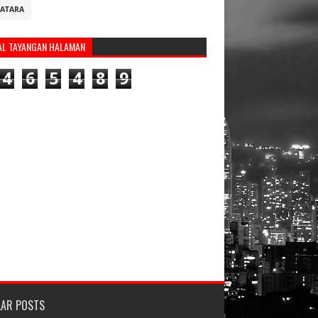
ATARA
AL TAYANGAN HALAMAN
4
6
5
4
8
9
LAR POSTS