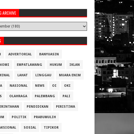
G ARCHIVE
S
H
ADVERTORIAL
BANYUASIN
NOMI
EMPATLAWANG
HUKUM
IKLAN
MINAL
LAHAT
LINGGAU
MUARA ENIM
A
NASIONAL
NEWS
OI
OKI
S
OLAHRAGA
PALEMBANG
PALI
ERINTAHAN
PENDIDIKAN
PERISTIWA
UM
POLITIK
PRABUMULIH
AKSIONAL
SOSIAL
TIPIKOR