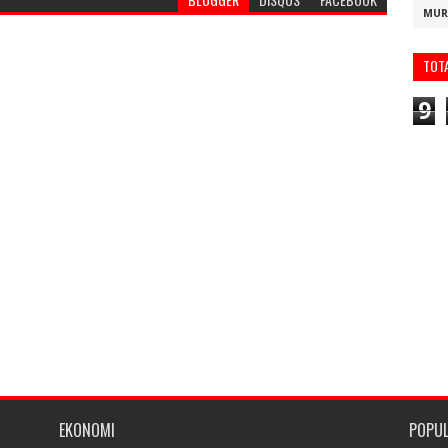
MUR
TOT
9
EKONOMI
POPU