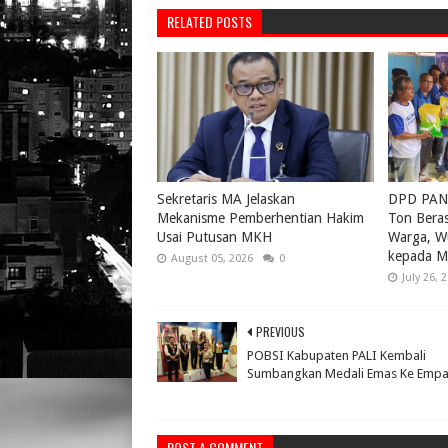
RELATED POSTS
Sekretaris MA Jelaskan
DPD PAN 
Mekanisme Pemberhentian Hakim
Ton Bera
Usai Putusan MKH
Warga, W
kepada M
August 05, 2026
0
July 26, 
PREVIOUS
POBSI Kabupaten PALI Kembali
Sumbangkan Medali Emas Ke Empa
POST A COMMENT