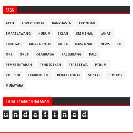
TAGS
ACEH
ADVERTORIAL
BANYUASIN
EKONOMI
EMPATLAWANG
HUKUM
IKLAN
KRIMINAL
LAHAT
LINGGAU
MUARA ENIM
MUBA
NASIONAL
NEWS
OI
OKI
OKUS
OLAHRAGA
PALEMBANG
PALI
PEMERINTAHAN
PENDIDIKAN
PERISTIWA
PIDUM
POLITIK
PRABUMULIH
REDAKSIONAL
SOSIAL
TIPIKOR
MURATARA
TOTAL TAYANGAN HALAMAN
u
n
d
e
f
i
n
e
d