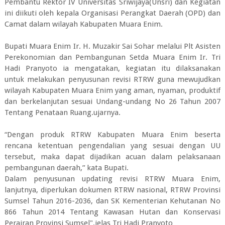
Pembantu Rektor IV Universitas Sriwijaya(Unsri) dan Kegiatan
ini diikuti oleh kepala Organisasi Perangkat Daerah (OPD) dan
Camat dalam wilayah Kabupaten Muara Enim.
Bupati Muara Enim Ir. H. Muzakir Sai Sohar melalui Plt Asisten
Perekonomian dan Pembangunan Setda Muara Enim Ir. Tri
Hadi Pranyoto ia mengatakan, kegiatan itu dilaksanakan
untuk melakukan penyusunan revisi RTRW guna mewujudkan
wilayah Kabupaten Muara Enim yang aman, nyaman, produktif
dan berkelanjutan sesuai Undang-undang No 26 Tahun 2007
Tentang Penataan Ruang.ujarnya.
“Dengan produk RTRW Kabupaten Muara Enim beserta
rencana ketentuan pengendalian yang sesuai dengan UU
tersebut, maka dapat dijadikan acuan dalam pelaksanaan
pembangunan daerah,” kata Bupati.
Dalam penyusunan updating revisi RTRW Muara Enim,
lanjutnya, diperlukan dokumen RTRW nasional, RTRW Provinsi
Sumsel Tahun 2016-2036, dan SK Kementerian Kehutanan No
866 Tahun 2014 Tentang Kawasan Hutan dan Konservasi
Perairan Provinsi Sumsel".jelas Tri Hadi Pranyoto