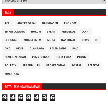
TAGS
ACEH
ADVERTORIAL
BANYUASIN
EKONOMI
EMPATLAWANG
HUKUM
IKLAN
KRIMINAL
LAHAT
LINGGAU
MUARA ENIM
MUBA
NASIONAL
NEWS
OI
OKI
OKUS
OLAHRAGA
PALEMBANG
PALI
PEMERINTAHAN
PENDIDIKAN
PERISTIWA
PIDUM
POLITIK
PRABUMULIH
REDAKSIONAL
SOSIAL
TIPIKOR
MURATARA
TOTAL TAYANGAN HALAMAN
9
4
6
8
4
3
6