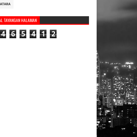
ATARA
AL TAYANGAN HALAMAN
4
6
5
4
1
2