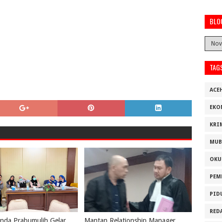
BLO
TAG
ACE
EKO
KRI
MUB
OKU
PEM
PID
RED
nda Prabumulih Gelar
Mantan Relationship Manager