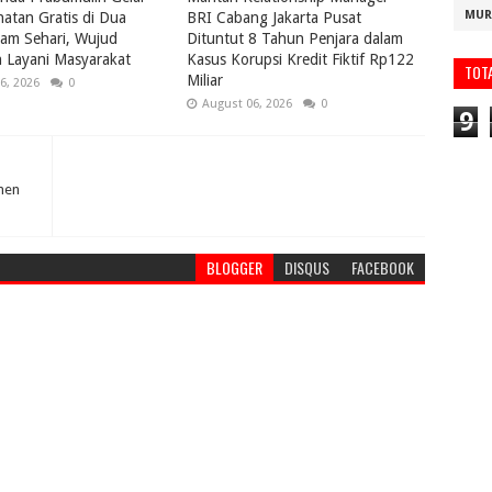
MUR
atan Gratis di Dua
BRI Cabang Jakarta Pusat
lam Sehari, Wujud
Dituntut 8 Tahun Penjara dalam
 Layani Masyarakat
Kasus Korupsi Kredit Fiktif Rp122
TOT
Miliar
6, 2026
0
August 06, 2026
0
9
men
BLOGGER
DISQUS
FACEBOOK