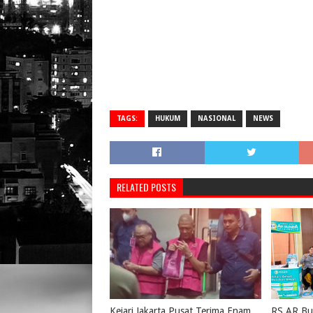
TAGS:
HUKUM
NASIONAL
NEWS
RELATED POSTS
Kejari Jakarta Pusat Terima Enam
RS AR Bu