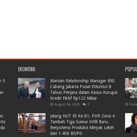
EKONOMI
POPU
n 5
Mantan Relationship Manager BRI
Cabang Jakarta Pusat Dituntut 8
an
Tahun Penjara dalam Kasus Korupsi
Kredit Fiktif Rp122 Miliar
August 06, 2026
0
Frid
an
Jelang HUT RI Ke-81, PHR Zona 4
nto
Tambah Tiga Sumur Infill Baru,
Ada
Berpotensi Produksi Minyak Lebih
dari 1.400 BOPD