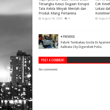
Tersangka Kasus Dugaan Korupsi
Cek Keseh
Tata Kelola Minyak Mentah dan
Lokasi da
Produk Kilang Pertamina
Komitmen
August 06, 2026
0
August 0
PREVIOUS
Pabrik Tembakau Gorila Di Aparte
Kalibata City Digerebek Polisi.
POST A COMMENT
No comments