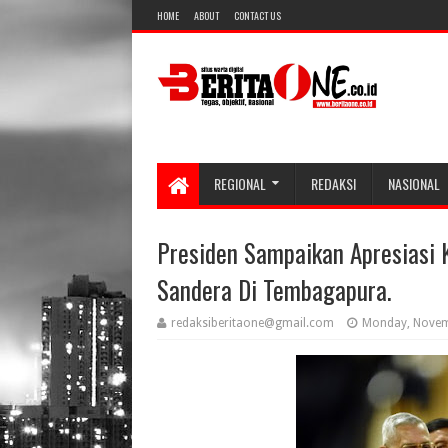
HOME
ABOUT
CONTACT US
REGIONAL
REDAKSI
NASIONAL
Presiden Sampaikan Apresiasi 
Sandera Di Tembagapura.
redaksiberitaone@gmail.com
Monday, Novem