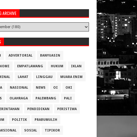
G ARCHIVE
S
H
ADVERTORIAL
BANYUASIN
NOMI
EMPATLAWANG
HUKUM
IKLAN
MINAL
LAHAT
LINGGAU
MUARA ENIM
A
NASIONAL
NEWS
OI
OKI
S
OLAHRAGA
PALEMBANG
PALI
ERINTAHAN
PENDIDIKAN
PERISTIWA
UM
POLITIK
PRABUMULIH
AKSIONAL
SOSIAL
TIPIKOR