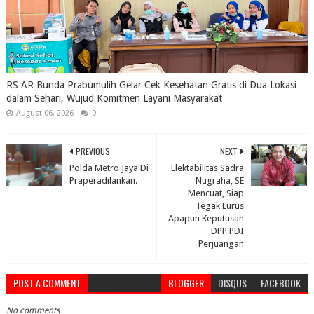
RS AR Bunda Prabumulih Gelar Cek Kesehatan Gratis di Dua Lokasi
dalam Sehari, Wujud Komitmen Layani Masyarakat
August 06, 2026
0
PREVIOUS
NEXT
Polda Metro Jaya Di
Elektabilitas Sadra
Praperadilankan.
Nugraha, SE
Mencuat, Siap
Tegak Lurus
Apapun Keputusan
DPP PDI
Perjuangan
POST A COMMENT
BLOGGER
DISQUS
FACEBOOK
No comments