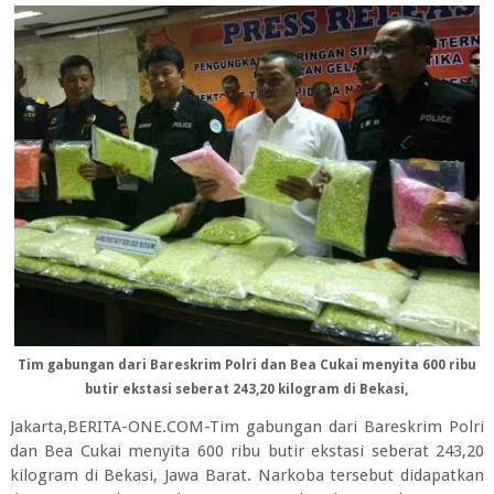
Tim gabungan dari Bareskrim Polri dan Bea Cukai menyita 600 ribu
butir ekstasi seberat 243,20 kilogram di Bekasi,
Jakarta,BERITA-ONE.COM-Tim gabungan dari Bareskrim Polri
dan Bea Cukai menyita 600 ribu butir ekstasi seberat 243,20
kilogram di Bekasi, Jawa Barat. Narkoba tersebut didapatkan