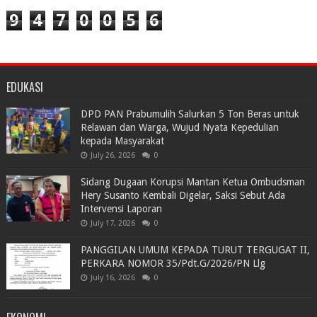
9
4
7
0
0
5
6
EDUKASI
DPD PAN Prabumulih Salurkan 5 Ton Beras untuk
Relawan dan Warga, Wujud Nyata Kepedulian
kepada Masyarakat
July 26, 2026
0
Sidang Dugaan Korupsi Mantan Ketua Ombudsman
Hery Susanto Kembali Digelar, Saksi Sebut Ada
Intervensi Laporan
July 17, 2026
0
PANGGILAN UMUM KEPADA TURUT TERGUGAT II,
PERKARA NOMOR 35/Pdt.G/2026/PN Llg
July 16, 2026
0