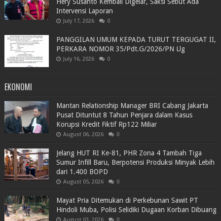
Hery Susanto Kembali Digelar, Saksi Sebut Ada
Intervensi Laporan
July 17, 2026
0
PANGGILAN UMUM KEPADA TURUT TERGUGAT II,
PERKARA NOMOR 35/Pdt.G/2026/PN Llg
July 16, 2026
0
EKONOMI
Mantan Relationship Manager BRI Cabang Jakarta
Pusat Dituntut 8 Tahun Penjara dalam Kasus
Korupsi Kredit Fiktif Rp122 Miliar
August 06, 2026
0
Jelang HUT RI Ke-81, PHR Zona 4 Tambah Tiga
Sumur Infill Baru, Berpotensi Produksi Minyak Lebih
dari 1.400 BOPD
August 05, 2026
0
Mayat Pria Ditemukan di Perkebunan Sawit PT
Hindoli Muba, Polisi Selidiki Dugaan Korban Dibuang
August 03, 2026
0