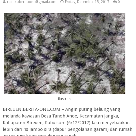
redaksiberitaone@gmail.com
Friday, December 15, 2017
0
Ilustrasi
BIREUEN,BERITA-ONE.COM – Angin puting beliung yang
melanda kawasan Desa Tanoh Anoe, Kecamatan Jangka,
Kabupaten Bireuen, Rabu sore (6/12/2017) lalu menyebabkan
lebih dari 40 jambo sira (dapur pengolahan garam) dan rumah
warga rusak dan rata dengan tanah.