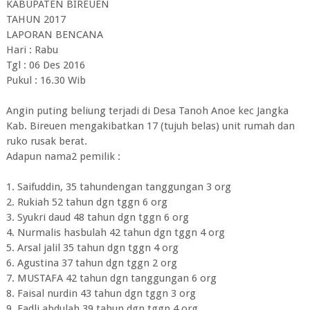
KABUPATEN BIREUEN
TAHUN 2017
LAPORAN BENCANA
Hari : Rabu
Tgl : 06 Des 2016
Pukul : 16.30 Wib
Angin puting beliung terjadi di Desa Tanoh Anoe kec Jangka
Kab. Bireuen mengakibatkan 17 (tujuh belas) unit rumah dan
ruko rusak berat.
Adapun nama2 pemilik :
1. Saifuddin, 35 tahundengan tanggungan 3 org
2. Rukiah 52 tahun dgn tggn 6 org
3. Syukri daud 48 tahun dgn tggn 6 org
4. Nurmalis hasbulah 42 tahun dgn tggn 4 org
5. Arsal jalil 35 tahun dgn tggn 4 org
6. Agustina 37 tahun dgn tggn 2 org
7. MUSTAFA 42 tahun dgn tanggungan 6 org
8. Faisal nurdin 43 tahun dgn tggn 3 org
9. Fadli abdulah 39 tahun dgn tggn 4 org