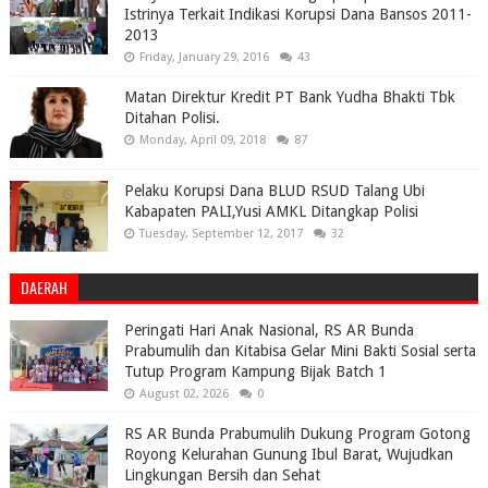
Istrinya Terkait Indikasi Korupsi Dana Bansos 2011-
2013
Friday, January 29, 2016
43
Matan Direktur Kredit PT Bank Yudha Bhakti Tbk
Ditahan Polisi.
Monday, April 09, 2018
87
Pelaku Korupsi Dana BLUD RSUD Talang Ubi
Kabapaten PALI,Yusi AMKL Ditangkap Polisi
Tuesday, September 12, 2017
32
DAERAH
Peringati Hari Anak Nasional, RS AR Bunda
Prabumulih dan Kitabisa Gelar Mini Bakti Sosial serta
Tutup Program Kampung Bijak Batch 1
August 02, 2026
0
RS AR Bunda Prabumulih Dukung Program Gotong
Royong Kelurahan Gunung Ibul Barat, Wujudkan
Lingkungan Bersih dan Sehat