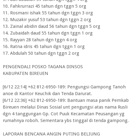
10. Fahkrurrazi 45 tahun dgn tggn 5 org
11. Rosmani ishak 55 tahun dgn tggn 3 org
12. Muzakir yusuf 53 tahun dgn tggn 2 org
13. Zainal abidin daud 56 tahun dgn tggn 5 org
14. Zubaidah daud 55 tahun dgn tggn 1 org
15. Rayyan 28 tahun dgn tggn 4 org
16. Ratna idris 45 tahun dgn tggn 1 org
17. Abdulah 50 tahun dgn tggn 2 org
PENGENDALI POSKO TAGANA DINSOS
KABUPATEN BIREUEN
[6/12 22:14] ‪+62 812-6950-189‬: Pengungsi Gampong Tanoh
anoe di Kantor Keuchik dan Tenda Darurat.
[6/12 22:36] ‪+62 812-6950-189‬: Bantuan masa panik Pemkab
Bireuen melalui Dinas Sosial unt pengungsi atas nama Rusli
dgn 4 tanggungan Gp. Cot Puuk Kecamatan Peusangan yg
rumahnya roboh. Sementara ybs tinggal di tenda gampong.
LAPORAN BENCANA ANGIN PUTING BELIUNG