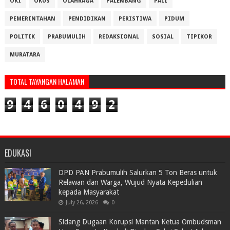
OKI
OKUS
OLAHRAGA
PALEMBANG
PALI
PEMERINTAHAN
PENDIDIKAN
PERISTIWA
PIDUM
POLITIK
PRABUMULIH
REDAKSIONAL
SOSIAL
TIPIKOR
MURATARA
TOTAL TAYANGAN HALAMAN
9
4
6
0
4
9
2
EDUKASI
DPD PAN Prabumulih Salurkan 5 Ton Beras untuk
Relawan dan Warga, Wujud Nyata Kepedulian
kepada Masyarakat
July 26, 2026
0
Sidang Dugaan Korupsi Mantan Ketua Ombudsman