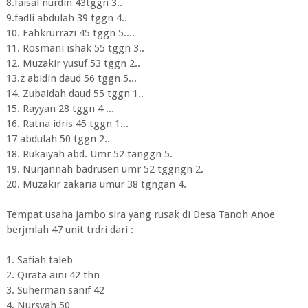
8.faisal nurdin 43tggn 3..
9.fadli abdulah 39 tggn 4..
10. Fahkrurrazi 45 tggn 5....
11. Rosmani ishak 55 tggn 3..
12. Muzakir yusuf 53 tggn 2..
13.z abidin daud 56 tggn 5...
14. Zubaidah daud 55 tggn 1..
15. Rayyan 28 tggn 4 ...
16. Ratna idris 45 tggn 1...
17 abdulah 50 tggn 2..
18. Rukaiyah abd. Umr 52 tanggn 5.
19. Nurjannah badrusen umr 52 tggngn 2.
20. Muzakir zakaria umur 38 tgngan 4.
Tempat usaha jambo sira yang rusak di Desa Tanoh Anoe
berjmlah 47 unit trdri dari :
1. Safiah taleb
2. Qirata aini 42 thn
3. Suherman sanif 42
4. Nursyah 50