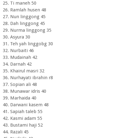
25. Ti maneh 50
26. Ramlah husen 48
27. Nun linggong 45
28. Dah linggong 45
29. Nurma linggong 35
30. Asyura 30
31. Teh yah linggobg 30
32. Nurbaiti 46
33. Mudainah 42
34. Darnah 42
35. Khairul masri 32
36. Nurhayati ibrahin r8
37. Sopian ali 48
38. Munawar idris 40
39. Marhaida 40
40. Darwani kasem 48
41. Sapiah taleb 55
42. Kasmi adam 55
43. Bustami haji 52
44. Razali 45