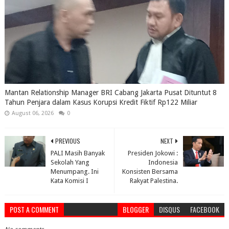
Mantan Relationship Manager BRI Cabang Jakarta Pusat Dituntut 8
Tahun Penjara dalam Kasus Korupsi Kredit Fiktif Rp122 Miliar
August 06, 2026
0
PREVIOUS
NEXT
PALI Masih Banyak
Presiden Jokowi :
Sekolah Yang
Indonesia
Menumpang. Ini
Konsisten Bersama
Kata Komisi I
Rakyat Palestina.
POST A COMMENT
BLOGGER
DISQUS
FACEBOOK