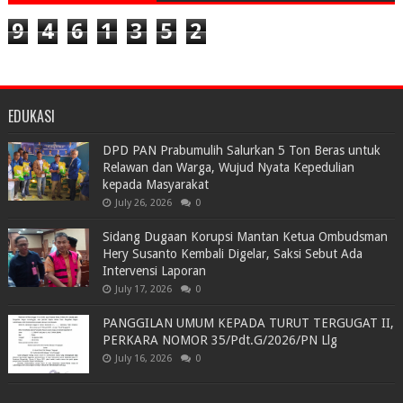
9
4
6
1
3
5
2
EDUKASI
DPD PAN Prabumulih Salurkan 5 Ton Beras untuk
Relawan dan Warga, Wujud Nyata Kepedulian
kepada Masyarakat
July 26, 2026
0
Sidang Dugaan Korupsi Mantan Ketua Ombudsman
Hery Susanto Kembali Digelar, Saksi Sebut Ada
Intervensi Laporan
July 17, 2026
0
PANGGILAN UMUM KEPADA TURUT TERGUGAT II,
PERKARA NOMOR 35/Pdt.G/2026/PN Llg
July 16, 2026
0