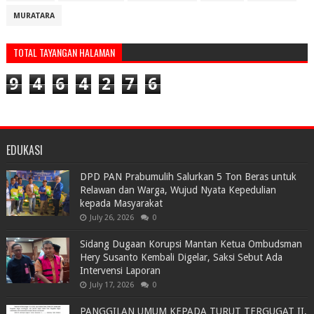
MURATARA
TOTAL TAYANGAN HALAMAN
9
4
6
4
2
7
6
EDUKASI
DPD PAN Prabumulih Salurkan 5 Ton Beras untuk
Relawan dan Warga, Wujud Nyata Kepedulian
kepada Masyarakat
July 26, 2026
0
Sidang Dugaan Korupsi Mantan Ketua Ombudsman
Hery Susanto Kembali Digelar, Saksi Sebut Ada
Intervensi Laporan
July 17, 2026
0
PANGGILAN UMUM KEPADA TURUT TERGUGAT II,