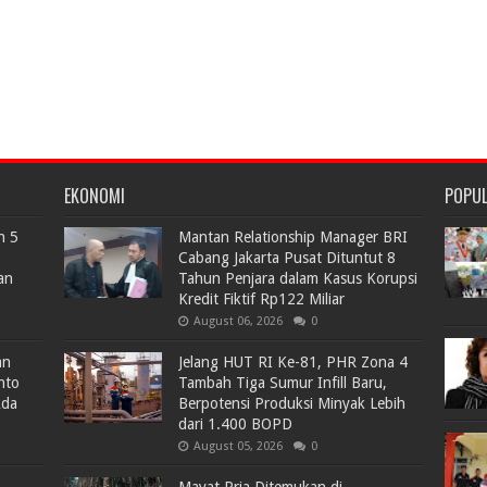
EKONOMI
POPU
n 5
Mantan Relationship Manager BRI
Cabang Jakarta Pusat Dituntut 8
an
Tahun Penjara dalam Kasus Korupsi
Kredit Fiktif Rp122 Miliar
August 06, 2026
0
an
Jelang HUT RI Ke-81, PHR Zona 4
nto
Tambah Tiga Sumur Infill Baru,
Ada
Berpotensi Produksi Minyak Lebih
dari 1.400 BOPD
August 05, 2026
0