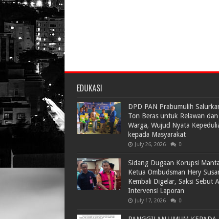
EDUKASI
DPD PAN Prabumulih Salurka
Ton Beras untuk Relawan dan
Warga, Wujud Nyata Kepeduli
kepada Masyarakat
July 26, 2026
0
Sidang Dugaan Korupsi Mant
Ketua Ombudsman Hery Susa
Kembali Digelar, Saksi Sebut 
Intervensi Laporan
July 17, 2026
0