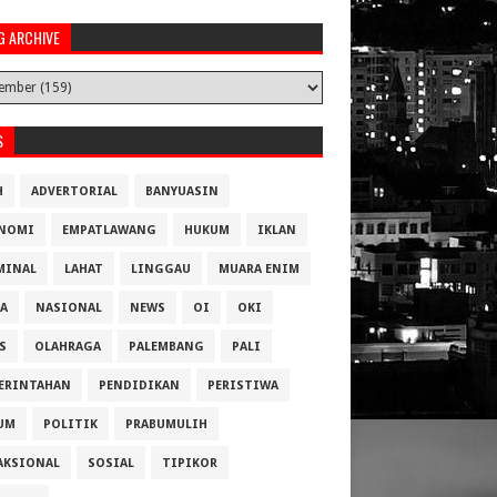
G ARCHIVE
S
H
ADVERTORIAL
BANYUASIN
NOMI
EMPATLAWANG
HUKUM
IKLAN
MINAL
LAHAT
LINGGAU
MUARA ENIM
A
NASIONAL
NEWS
OI
OKI
S
OLAHRAGA
PALEMBANG
PALI
ERINTAHAN
PENDIDIKAN
PERISTIWA
UM
POLITIK
PRABUMULIH
AKSIONAL
SOSIAL
TIPIKOR