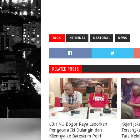
TAGS:
KRIMINAL
NASIONAL
NEWS
RELATED POSTS
LBH NU Bogor Raya Laporkan
Kejari Ja
Pengacara Iki Dulangin dan
Tersangk
Kliennya ke Bareskrim Polri
Tata Kelo