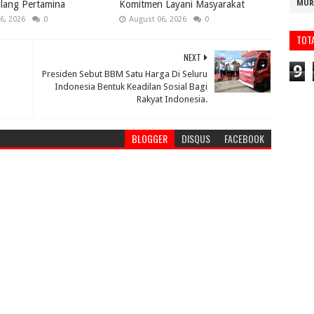
lang Pertamina
Komitmen Layani Masyarakat
MUR
6, 2026
0
August 06, 2026
0
TOT
NEXT
9
Presiden Sebut BBM Satu Harga Di Seluru
Indonesia Bentuk Keadilan Sosial Bagi
Rakyat Indonesia.
BLOGGER
DISQUS
FACEBOOK