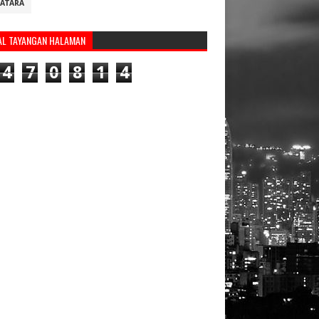
ATARA
AL TAYANGAN HALAMAN
4
7
0
8
1
4