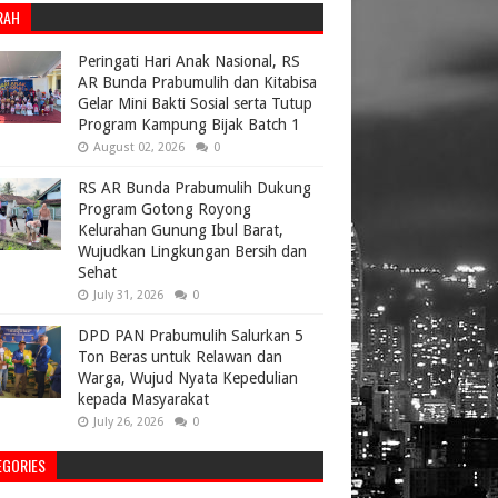
RAH
Peringati Hari Anak Nasional, RS
AR Bunda Prabumulih dan Kitabisa
Gelar Mini Bakti Sosial serta Tutup
Program Kampung Bijak Batch 1
August 02, 2026
0
RS AR Bunda Prabumulih Dukung
Program Gotong Royong
Kelurahan Gunung Ibul Barat,
Wujudkan Lingkungan Bersih dan
Sehat
July 31, 2026
0
DPD PAN Prabumulih Salurkan 5
Ton Beras untuk Relawan dan
Warga, Wujud Nyata Kepedulian
kepada Masyarakat
July 26, 2026
0
EGORIES