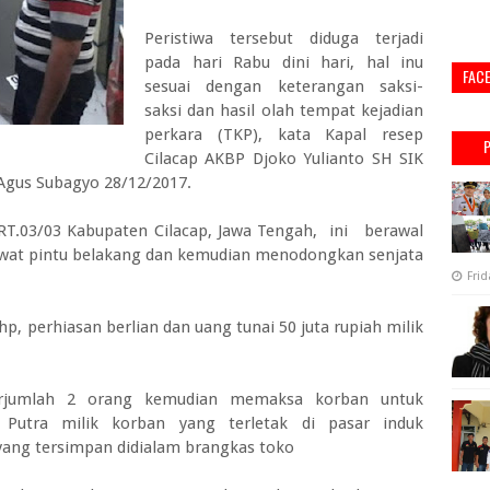
Peristiwa tersebut diduga terjadi
pada hari Rabu dini hari, hal inu
FAC
sesuai dengan keterangan saksi-
saksi dan hasil olah tempat kejadian
perkara (TKP), kata Kapal resep
Cilacap AKBP Djoko Yulianto SH SIK
Agus Subagyo 28/12/2017.
RT.03/03 Kabupaten Cilacap, Jawa Tengah, ini berawal
ewat pintu belakang dan kemudian menodongkan senjata
Frid
 perhiasan berlian dan uang tunai 50 juta rupiah milik
erjumlah 2 orang kemudian memaksa korban untuk
utra milik korban yang terletak di pasar induk
ng tersimpan didialam brangkas toko