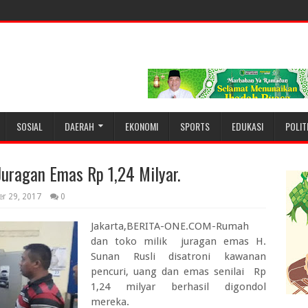
SOSIAL
DAERAH
EKONOMI
SPORTS
EDUKASI
POLIT
uragan Emas Rp 1,24 Milyar.
er 29, 2017
0
Jakarta,BERITA-ONE.COM-Rumah
dan toko milik juragan emas H.
Sunan Rusli disatroni kawanan
pencuri, uang dan emas senilai Rp
1,24 milyar berhasil digondol
mereka.