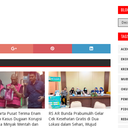
BLO
TAG
ACE
EKO
KRI
MUB
OKU
PEM
PID
karta Pusat Terima Enam
RS AR Bunda Prabumulih Gelar
a Kasus Dugaan Korupsi
Cek Kesehatan Gratis di Dua
RED
la Minyak Mentah dan
Lokasi dalam Sehari, Wujud