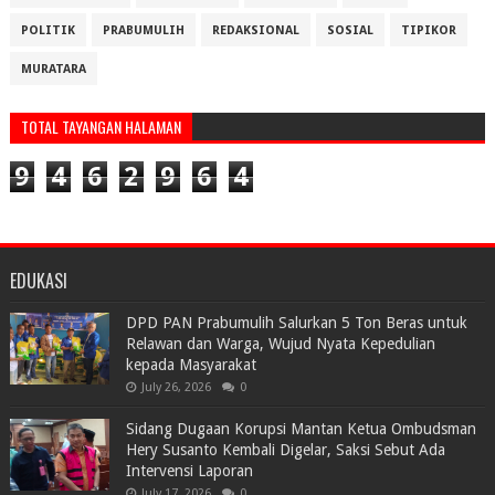
POLITIK
PRABUMULIH
REDAKSIONAL
SOSIAL
TIPIKOR
MURATARA
TOTAL TAYANGAN HALAMAN
9
4
6
2
9
6
4
EDUKASI
DPD PAN Prabumulih Salurkan 5 Ton Beras untuk
Relawan dan Warga, Wujud Nyata Kepedulian
kepada Masyarakat
July 26, 2026
0
Sidang Dugaan Korupsi Mantan Ketua Ombudsman
Hery Susanto Kembali Digelar, Saksi Sebut Ada
Intervensi Laporan
July 17, 2026
0