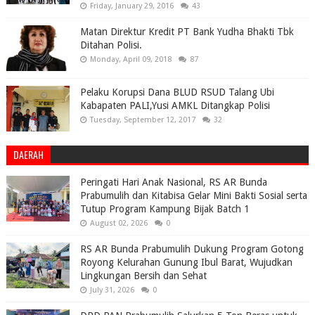
Friday, January 29, 2016
43
Matan Direktur Kredit PT Bank Yudha Bhakti Tbk
Ditahan Polisi.
Monday, April 09, 2018
87
Pelaku Korupsi Dana BLUD RSUD Talang Ubi
Kabapaten PALI,Yusi AMKL Ditangkap Polisi
Tuesday, September 12, 2017
32
DAERAH
Peringati Hari Anak Nasional, RS AR Bunda
Prabumulih dan Kitabisa Gelar Mini Bakti Sosial serta
Tutup Program Kampung Bijak Batch 1
August 02, 2026
0
RS AR Bunda Prabumulih Dukung Program Gotong
Royong Kelurahan Gunung Ibul Barat, Wujudkan
Lingkungan Bersih dan Sehat
July 31, 2026
0