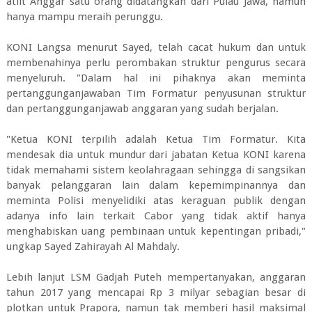
atlit Anggar satu orang didatangkan dari Pulau Jawa, namun
hanya mampu meraih perunggu.
KONI Langsa menurut Sayed, telah cacat hukum dan untuk
membenahinya perlu perombakan struktur pengurus secara
menyeluruh. "Dalam hal ini pihaknya akan meminta
pertanggunganjawaban Tim Formatur penyusunan struktur
dan pertanggunganjawab anggaran yang sudah berjalan.
"Ketua KONI terpilih adalah Ketua Tim Formatur. Kita
mendesak dia untuk mundur dari jabatan Ketua KONI karena
tidak memahami sistem keolahragaan sehingga di sangsikan
banyak pelanggaran lain dalam kepemimpinannya dan
meminta Polisi menyelidiki atas keraguan publik dengan
adanya info lain terkait Cabor yang tidak aktif hanya
menghabiskan uang pembinaan untuk kepentingan pribadi,"
ungkap Sayed Zahirayah Al Mahdaly.
Lebih lanjut LSM Gadjah Puteh mempertanyakan, anggaran
tahun 2017 yang mencapai Rp 3 milyar sebagian besar di
plotkan untuk Prapora, namun tak memberi hasil maksimal