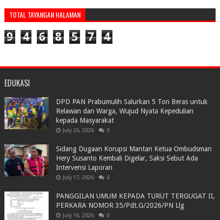
TOTAL TAYANGAN HALAMAN
9
4
6
8
5
7
4
EDUKASI
DPD PAN Prabumulih Salurkan 5 Ton Beras untuk
Relawan dan Warga, Wujud Nyata Kepedulian
kepada Masyarakat
July 26, 2026
0
Sidang Dugaan Korupsi Mantan Ketua Ombudsman
Hery Susanto Kembali Digelar, Saksi Sebut Ada
Intervensi Laporan
July 17, 2026
0
PANGGILAN UMUM KEPADA TURUT TERGUGAT II,
PERKARA NOMOR 35/Pdt.G/2026/PN Llg
July 16, 2026
0