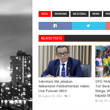
TAGS:
EKONOMI
NASIONAL
NEWS
PE
RELATED POSTS
Sekretaris MA Jelaskan
DPD PAN 
Mekanisme Pemberhentian Hakim
Ton Bera
Usai Putusan MKH
Warga, W
kepada M
August 05, 2026
0
July 26, 