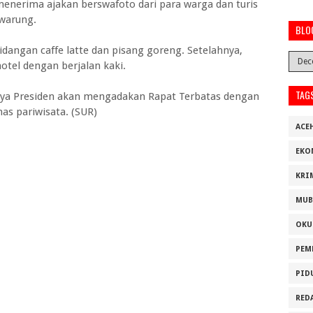
enerima ajakan berswafoto dari para warga dan turis
 warung.
BLO
dangan caffe latte dan pisang goreng. Setelahnya,
tel dengan berjalan kaki.
TAG
a Presiden akan mengadakan Rapat Terbatas dengan
as pariwisata. (SUR)
ACE
EKO
KRI
MUB
OKU
PEM
PID
RED