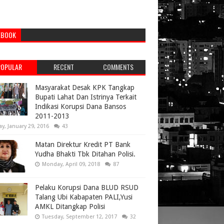
EBOOK
POPULAR
RECENT
COMMENTS
Masyarakat Desak KPK Tangkap
Bupati Lahat Dan Istrinya Terkait
Indikasi Korupsi Dana Bansos
2011-2013
ay, January 29, 2016
43
Matan Direktur Kredit PT Bank
Yudha Bhakti Tbk Ditahan Polisi.
Monday, April 09, 2018
87
Pelaku Korupsi Dana BLUD RSUD
Talang Ubi Kabapaten PALI,Yusi
AMKL Ditangkap Polisi
Tuesday, September 12, 2017
32