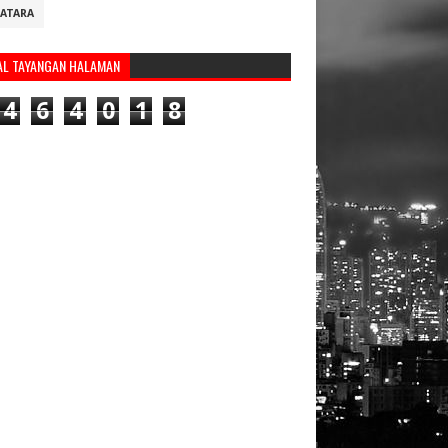
ATARA
AL TAYANGAN HALAMAN
4
6
4
0
1
8