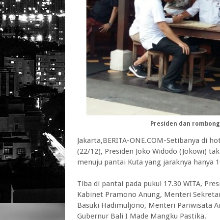
Presiden dan rombonga
Jakarta,BERITA-ONE.COM-Setibanya di hot
(22/12), Presiden Joko Widodo (Jokowi) tak
menuju pantai Kuta yang jaraknya hanya 1
Tiba di pantai pada pukul 17.30 WITA, Pre
Kabinet Pramono Anung, Menteri Sekretar
Basuki Hadimuljono, Menteri Pariwisata Ar
Gubernur Bali I Made Mangku Pastika.