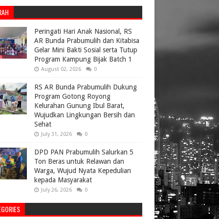
RAH
Peringati Hari Anak Nasional, RS
AR Bunda Prabumulih dan Kitabisa
Gelar Mini Bakti Sosial serta Tutup
Program Kampung Bijak Batch 1
August 02, 2026
0
RS AR Bunda Prabumulih Dukung
Program Gotong Royong
Kelurahan Gunung Ibul Barat,
Wujudkan Lingkungan Bersih dan
Sehat
July 31, 2026
0
DPD PAN Prabumulih Salurkan 5
Ton Beras untuk Relawan dan
Warga, Wujud Nyata Kepedulian
kepada Masyarakat
July 26, 2026
0
EGORIES