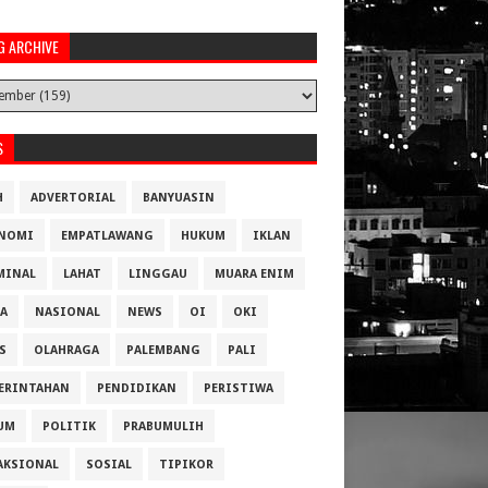
G ARCHIVE
S
H
ADVERTORIAL
BANYUASIN
NOMI
EMPATLAWANG
HUKUM
IKLAN
MINAL
LAHAT
LINGGAU
MUARA ENIM
A
NASIONAL
NEWS
OI
OKI
S
OLAHRAGA
PALEMBANG
PALI
ERINTAHAN
PENDIDIKAN
PERISTIWA
UM
POLITIK
PRABUMULIH
AKSIONAL
SOSIAL
TIPIKOR