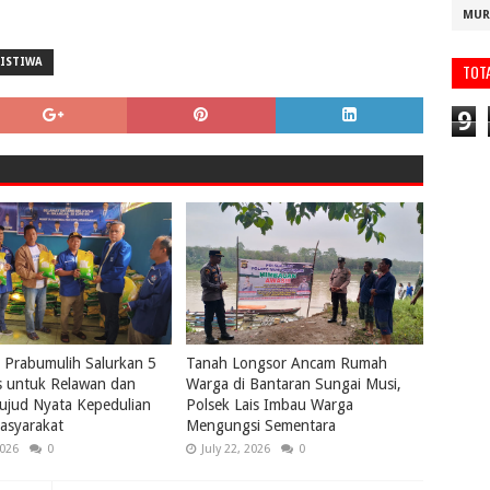
MUR
RISTIWA
TOT
9
Prabumulih Salurkan 5
Tanah Longsor Ancam Rumah
s untuk Relawan dan
Warga di Bantaran Sungai Musi,
ujud Nyata Kepedulian
Polsek Lais Imbau Warga
asyarakat
Mengungsi Sementara
2026
0
July 22, 2026
0