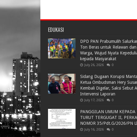
EDUKASI
DPD PAN Prabumulih Salurka
Ton Beras untuk Relawan dan
Warga, Wujud Nyata Kepeduli
kepada Masyarakat
July 26, 2026
0
Sidang Dugaan Korupsi Mant
Ketua Ombudsman Hery Susa
Kembali Digelar, Saksi Sebut 
Intervensi Laporan
July 17, 2026
0
PANGGILAN UMUM KEPADA
TURUT TERGUGAT II, PERK
NOMOR 35/Pdt.G/2026/PN L
July 16, 2026
0