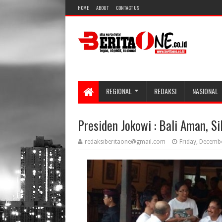
HOME
ABOUT
CONTACT US
REGIONAL
REDAKSI
NASIONAL
Presiden Jokowi : Bali Aman, Si
redaksiberitaone@gmail.com
Friday, Decemb