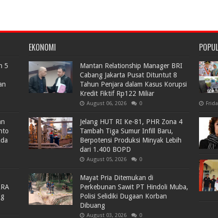
EKONOMI
POPU
n 5
Mantan Relationship Manager BRI
Cabang Jakarta Pusat Dituntut 8
an
Tahun Penjara dalam Kasus Korupsi
Kredit Fiktif Rp122 Miliar
August 06, 2026
0
Frid
an
Jelang HUT RI Ke-81, PHR Zona 4
nto
Tambah Tiga Sumur Infill Baru,
Ada
Berpotensi Produksi Minyak Lebih
dari 1.400 BOPD
August 05, 2026
0
Mayat Pria Ditemukan di
ARA
Perkebunan Sawit PT Hindoli Muba,
lg
Polisi Selidiki Dugaan Korban
Dibuang
August 03, 2026
0