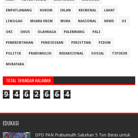
EMPATLAWANG
HUKUM
IKLAN
KRIMINAL
LAHAT
LINGGAU
MUARA ENIM
MUBA
NASIONAL
NEWS
OI
OKI
OKUS
OLAHRAGA
PALEMBANG
PALI
PEMERINTAHAN
PENDIDIKAN
PERISTIWA
PIDUM
POLITIK
PRABUMULIH
REDAKSIONAL
SOSIAL
TIPIKOR
MURATARA
TOTAL TAYANGAN HALAMAN
9
4
6
2
6
6
4
EDUKASI
DPD PAN Prabumulih Salurkan 5 Ton Beras untuk