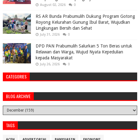
August 02, 2026
0
RS AR Bunda Prabumulih Dukung Program Gotong
Royong Kelurahan Gunung Ibul Barat, Wujudkan
Lingkungan Bersih dan Sehat
July 31, 2026
0
DPD PAN Prabumulih Salurkan 5 Ton Beras untuk
Relawan dan Warga, Wujud Nyata Kepedulian
kepada Masyarakat
July 26, 2026
0
CATEGORIES
BLOG ARCHIVE
TAGS
ACEH
ADVERTORIAL
BANYUASIN
EKONOMI