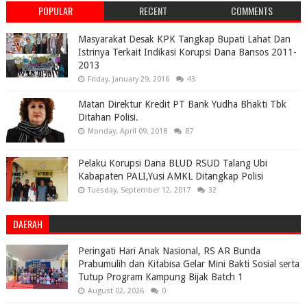
POPULAR
RECENT
COMMENTS
Masyarakat Desak KPK Tangkap Bupati Lahat Dan
Istrinya Terkait Indikasi Korupsi Dana Bansos 2011-
2013
Friday, January 29, 2016
43
Matan Direktur Kredit PT Bank Yudha Bhakti Tbk
Ditahan Polisi.
Monday, April 09, 2018
87
Pelaku Korupsi Dana BLUD RSUD Talang Ubi
Kabapaten PALI,Yusi AMKL Ditangkap Polisi
Tuesday, September 12, 2017
32
DAERAH
Peringati Hari Anak Nasional, RS AR Bunda
Prabumulih dan Kitabisa Gelar Mini Bakti Sosial serta
Tutup Program Kampung Bijak Batch 1
August 02, 2026
0