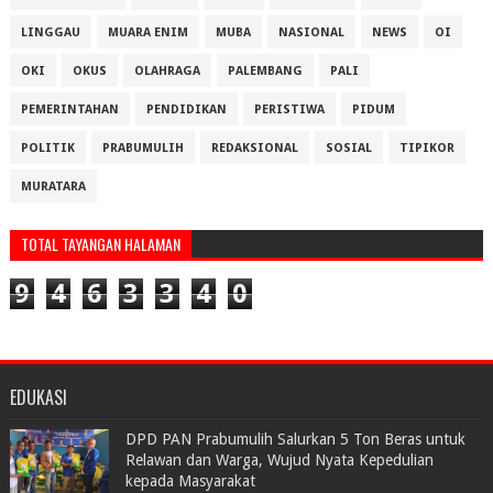
LINGGAU
MUARA ENIM
MUBA
NASIONAL
NEWS
OI
OKI
OKUS
OLAHRAGA
PALEMBANG
PALI
PEMERINTAHAN
PENDIDIKAN
PERISTIWA
PIDUM
POLITIK
PRABUMULIH
REDAKSIONAL
SOSIAL
TIPIKOR
MURATARA
TOTAL TAYANGAN HALAMAN
9
4
6
3
3
4
0
EDUKASI
DPD PAN Prabumulih Salurkan 5 Ton Beras untuk
Relawan dan Warga, Wujud Nyata Kepedulian
kepada Masyarakat