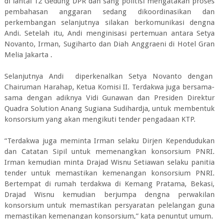
di lantai 12 Gedung DPR dan sang politisi mengatakan proses
pembahasan anggaran sedang dikoordinasikan dan
perkembangan selanjutnya silakan berkomunikasi dengna
Andi. Setelah itu, Andi menginisasi pertemuan antara Setya
Novanto, Irman, Sugiharto dan Diah Anggraeni di Hotel Gran
Melia Jakarta .
Selanjutnya Andi diperkenalkan Setya Novanto dengan
Chairuman Harahap, Ketua Komisi II. Terdakwa juga bersama-
sama dengan adiknya Vidi Gunawan dan Presiden Direktur
Quadra Solution Anang Sugiana Sudihardja, untuk membentuk
konsorsium yang akan mengikuti tender pengadaan KTP.
“Terdakwa juga meminta Irman selaku Dirjen Kependudukan
dan Catatan Sipil untuk memenangkan konsorsium PNRI.
Irman kemudian minta Drajad Wisnu Setiawan selaku panitia
tender untuk memastikan kemenangan konsorsium PNRI.
Bertempat di rumah terdakwa di Kemang Pratama, Bekasi,
Drajad Wisnu kemudian berjumpa dengna perwakilan
konsorsium untuk memastikan persyaratan pelelangan guna
memastikan kemenangan konsorsium,” kata penuntut umum.