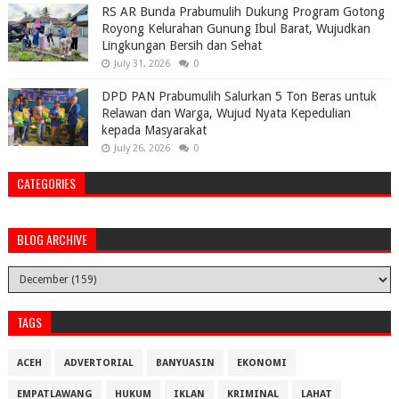
RS AR Bunda Prabumulih Dukung Program Gotong
Royong Kelurahan Gunung Ibul Barat, Wujudkan
Lingkungan Bersih dan Sehat
July 31, 2026
0
DPD PAN Prabumulih Salurkan 5 Ton Beras untuk
Relawan dan Warga, Wujud Nyata Kepedulian
kepada Masyarakat
July 26, 2026
0
CATEGORIES
BLOG ARCHIVE
TAGS
ACEH
ADVERTORIAL
BANYUASIN
EKONOMI
EMPATLAWANG
HUKUM
IKLAN
KRIMINAL
LAHAT