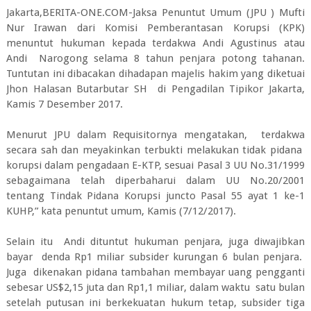
Jakarta,BERITA-ONE.COM-Jaksa Penuntut Umum (JPU ) Mufti
Nur Irawan dari Komisi Pemberantasan Korupsi (KPK)
menuntut hukuman kepada terdakwa Andi Agustinus atau
Andi Narogong selama 8 tahun penjara potong tahanan.
Tuntutan ini dibacakan dihadapan majelis hakim yang diketuai
Jhon Halasan Butarbutar SH di Pengadilan Tipikor Jakarta,
Kamis 7 Desember 2017.
Menurut JPU dalam Requisitornya mengatakan, terdakwa
secara sah dan meyakinkan terbukti melakukan tidak pidana
korupsi dalam pengadaan E-KTP, sesuai Pasal 3 UU No.31/1999
sebagaimana telah diperbaharui dalam UU No.20/2001
tentang Tindak Pidana Korupsi juncto Pasal 55 ayat 1 ke-1
KUHP,” kata penuntut umum, Kamis (7/12/2017).
Selain itu Andi dituntut hukuman penjara, juga diwajibkan
bayar denda Rp1 miliar subsider kurungan 6 bulan penjara.
Juga dikenakan pidana tambahan membayar uang pengganti
sebesar US$2,15 juta dan Rp1,1 miliar, dalam waktu satu bulan
setelah putusan ini berkekuatan hukum tetap, subsider tiga