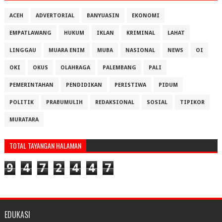
ACEH
ADVERTORIAL
BANYUASIN
EKONOMI
EMPATLAWANG
HUKUM
IKLAN
KRIMINAL
LAHAT
LINGGAU
MUARA ENIM
MUBA
NASIONAL
NEWS
OI
OKI
OKUS
OLAHRAGA
PALEMBANG
PALI
PEMERINTAHAN
PENDIDIKAN
PERISTIWA
PIDUM
POLITIK
PRABUMULIH
REDAKSIONAL
SOSIAL
TIPIKOR
MURATARA
TOTAL TAYANGAN HALAMAN
9
4
7
2
4
4
7
EDUKASI