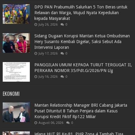
DPD PAN Prabumulih Salurkan 5 Ton Beras untuk
Relawan dan Warga, Wujud Nyata Kepedulian
kepada Masyarakat
July 26, 2026
0
Sidang Dugaan Korupsi Mantan Ketua Ombudsman
Hery Susanto Kembali Digelar, Saksi Sebut Ada
Intervensi Laporan
July 17, 2026
0
PANGGILAN UMUM KEPADA TURUT TERGUGAT II,
PERKARA NOMOR 35/Pdt.G/2026/PN Llg
July 16, 2026
0
EKONOMI
Mantan Relationship Manager BRI Cabang Jakarta
Pusat Dituntut 8 Tahun Penjara dalam Kasus
Korupsi Kredit Fiktif Rp122 Miliar
August 06, 2026
0
Jelang HUT RI Ke-81, PHR Zona 4 Tambah Tiga