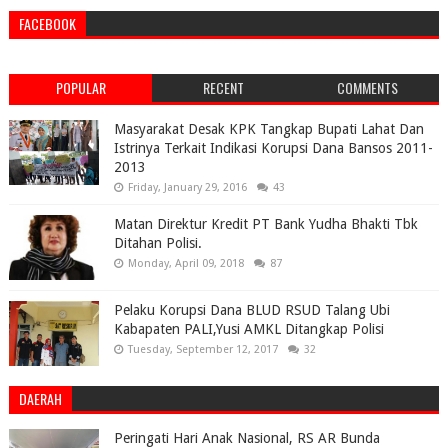
FACEBOOK
POPULAR
RECENT
COMMENTS
Masyarakat Desak KPK Tangkap Bupati Lahat Dan
Istrinya Terkait Indikasi Korupsi Dana Bansos 2011-
2013
Friday, January 29, 2016
43
Matan Direktur Kredit PT Bank Yudha Bhakti Tbk
Ditahan Polisi.
Monday, April 09, 2018
87
Pelaku Korupsi Dana BLUD RSUD Talang Ubi
Kabapaten PALI,Yusi AMKL Ditangkap Polisi
Tuesday, September 12, 2017
32
DAERAH
Peringati Hari Anak Nasional, RS AR Bunda