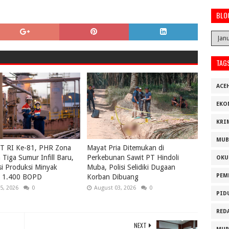
BLO
TAG
ACE
EKO
KRI
MUB
UT RI Ke-81, PHR Zona
Mayat Pria Ditemukan di
Tiga Sumur Infill Baru,
Perkebunan Sawit PT Hindoli
OKU
i Produksi Minyak
Muba, Polisi Selidiki Dugaan
PEM
ri 1.400 BOPD
Korban Dibuang
5, 2026
0
August 03, 2026
0
PID
RED
NEXT