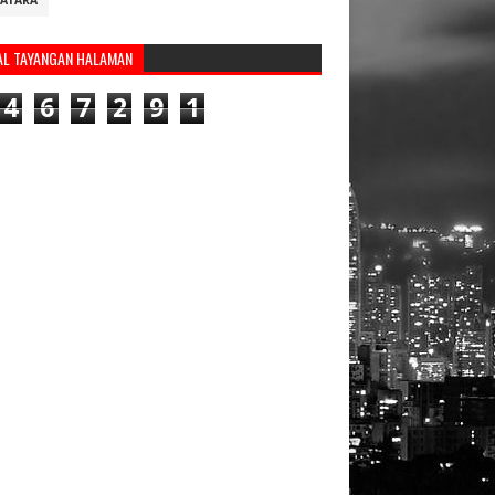
ATARA
AL TAYANGAN HALAMAN
4
6
7
2
9
1