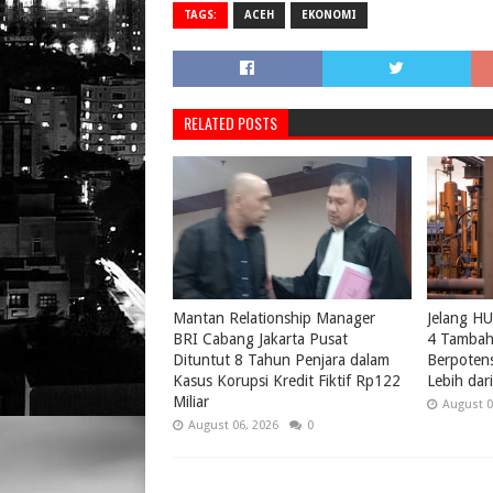
TAGS:
ACEH
EKONOMI
RELATED POSTS
Mantan Relationship Manager
Jelang H
BRI Cabang Jakarta Pusat
4 Tambah 
Dituntut 8 Tahun Penjara dalam
Berpotens
Kasus Korupsi Kredit Fiktif Rp122
Lebih da
Miliar
August 0
August 06, 2026
0