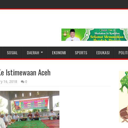
SOSIAL
DAERAH
EKONOMI
SPORTS
EDUKASI
POLIT
e Istimewaan Aceh
ry 16, 2018
0