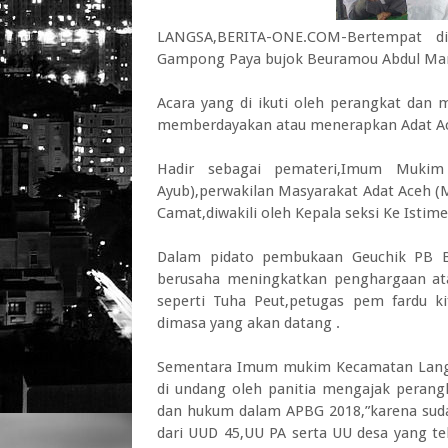
LANGSA,BERITA-ONE.COM-Bertempat d
Gampong Paya bujok Beuramou Abdul Manaf 
Acara yang di ikuti oleh perangkat dan
memberdayakan atau menerapkan Adat Ac
Hadir sebagai pemateri,Imum Muki
Ayub),perwakilan Masyarakat Adat Aceh (M
Camat,diwakili oleh Kepala seksi Ke Istim
Dalam pidato pembukaan Geuchik PB 
berusaha meningkatkan penghargaan ata
seperti Tuha Peut,petugas pem fardu k
dimasa yang akan datang .
Sementara Imum mukim Kecamatan Langsa
di undang oleh panitia mengajak peran
dan hukum dalam APBG 2018,”karena su
dari UUD 45,UU PA serta UU desa yang te