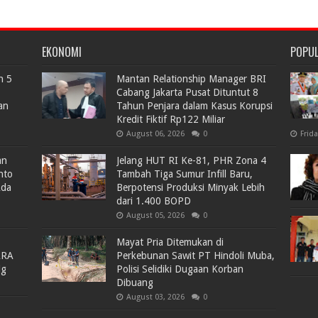
EKONOMI
POPU
n 5
Mantan Relationship Manager BRI
Cabang Jakarta Pusat Dituntut 8
an
Tahun Penjara dalam Kasus Korupsi
Kredit Fiktif Rp122 Miliar
August 06, 2026
0
Frid
an
Jelang HUT RI Ke-81, PHR Zona 4
nto
Tambah Tiga Sumur Infill Baru,
Ada
Berpotensi Produksi Minyak Lebih
dari 1.400 BOPD
August 05, 2026
0
Mayat Pria Ditemukan di
ARA
Perkebunan Sawit PT Hindoli Muba,
lg
Polisi Selidiki Dugaan Korban
Dibuang
August 03, 2026
0