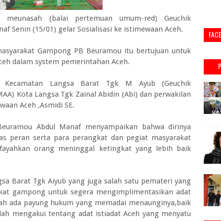
i meunasah (balai pertemuan umum-red) Geuchik
Senin (15/01) gelar Sosialisasi ke istimewaan Aceh.
FAC
 masyarakat Gampong PB Beuramou itu bertujuan untuk
eh dalam system pemerintahan Aceh.
m Kecamatan Langsa Barat Tgk M Ayub (Geuchik
AA) Kota Langsa Tgk Zainal Abidin (Abi) dan perwakilan
ewaan Aceh ,Asmidi SE.
Beuramou Abdul Manaf menyampaikan bahwa dirinya
s peran serta para perangkat dan pegiat masyarakat
ifayahkan orang meninggal ketingkat yang lebih baik
 Barat Tgk Aiyub yang juga salah satu pemateri yang
gkat gampong untuk segera mengimplimentasikan adat
dah ada payung hukum yang memadai menaunginya,baik
lah mengakui tentang adat istiadat Aceh yang menyatu