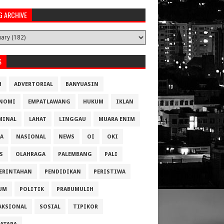
G ARCHIVE
S
H
ADVERTORIAL
BANYUASIN
NOMI
EMPATLAWANG
HUKUM
IKLAN
MINAL
LAHAT
LINGGAU
MUARA ENIM
A
NASIONAL
NEWS
OI
OKI
S
OLAHRAGA
PALEMBANG
PALI
ERINTAHAN
PENDIDIKAN
PERISTIWA
UM
POLITIK
PRABUMULIH
AKSIONAL
SOSIAL
TIPIKOR