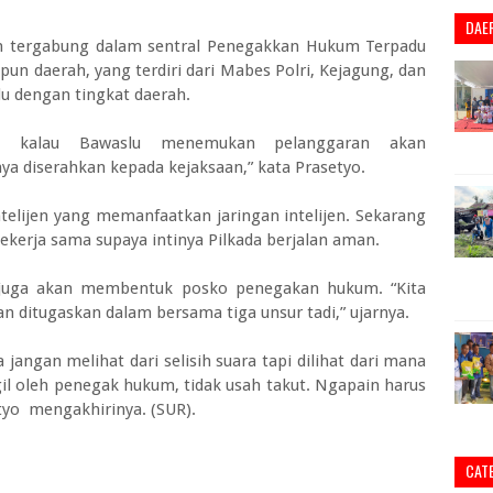
DAE
an tergabung dalam sentral Penegakkan Hukum Terpadu
un daerah, yang terdiri dari Mabes Polri, Kejagung, dan
lu dengan tingkat daerah.
ti kalau Bawaslu menemukan pelanggaran akan
ya diserahkan kepada kejaksaan,” kata Prasetyo.
telijen yang memanfaatkan jaringan intelijen. Sekarang
ekerja sama supaya intinya Pilkada berjalan aman.
juga akan membentuk posko penegakan hukum. “Kita
n ditugaskan dalam bersama tiga unsur tadi,” ujarnya.
angan melihat dari selisih suara tapi dilihat dari mana
gil oleh penegak hukum, tidak usah takut. Ngapain harus
etyo mengakhirinya. (SUR).
CAT