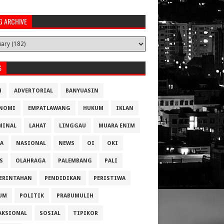
G ARCHIVE
S
H
ADVERTORIAL
BANYUASIN
NOMI
EMPATLAWANG
HUKUM
IKLAN
MINAL
LAHAT
LINGGAU
MUARA ENIM
A
NASIONAL
NEWS
OI
OKI
S
OLAHRAGA
PALEMBANG
PALI
ERINTAHAN
PENDIDIKAN
PERISTIWA
UM
POLITIK
PRABUMULIH
AKSIONAL
SOSIAL
TIPIKOR