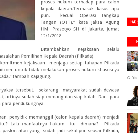
proses hukum terhadap para calon
kepala daerah.Termasuk kasus apa
pun, kecuali Operasi Tangkap
FAC
Tangan (OTT),” kata Jaksa Agung
HM. Prasetyo SH di Jakarta, Jumat
12/1/2018
Ditambahkan Kejaksaan selalu
asalahan Pemilihan Kepala Daerah (Pilkada).
n komitmen kejaksaan menjaga setiap tahapan Pilkada
mitmen untuk tidak melakukan proses hukum khususnya
kada,” tambah Kajagung.
Frid
yaksa tersebut, sekarang masyarakat sudah dewasa
, artinya sudah siap menang dan siap kalah. Dan para
n para pendukungnya.
han, penyidik memanggil (calon kepala daerah) menjadi
h itu? Lalu manfaatnya hukum itu dimana? Pilkada
aslon atau yang sudah jadi sekalipun seusai Pilkada,