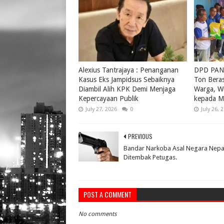
Alexius Tantrajaya : Penanganan
DPD PAN 
Kasus Eks Jampidsus Sebaiknya
Ton Bera
Diambil Alih KPK Demi Menjaga
Warga, W
Kepercayaan Publik
kepada M
July 27, 2026
0
July 26, 
PREVIOUS
Bandar Narkoba Asal Negara Nepa
Ditembak Petugas.
POST A COMMENT
No comments