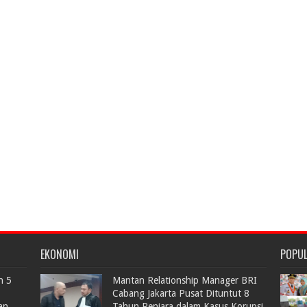
EKONOMI
POPU
n 5
Mantan Relationship Manager BRI
Cabang Jakarta Pusat Dituntut 8
an
Tahun Penjara dalam Kasus Korupsi