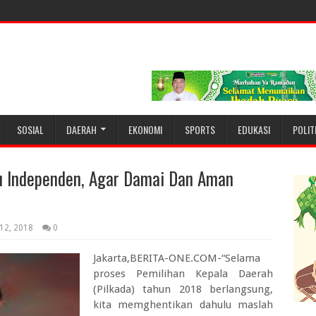
SOSIAL
DAERAH
EKONOMI
SPORTS
EDUKASI
POLIT
u Independen, Agar Damai Dan Aman
 12, 2018
0
Jakarta,BERITA-ONE.COM-“Selama
proses Pemilihan Kepala Daerah
(Pilkada) tahun 2018 berlangsung,
kita memghentikan dahulu maslah