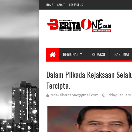
HOME
ABOUT
CONTACT US
REGIONAL
REDAKSI
NASIONAL
Dalam Pilkada Kejaksaan Selal
Tercipta.
redaksiberitaone@gmail.com
Friday, January