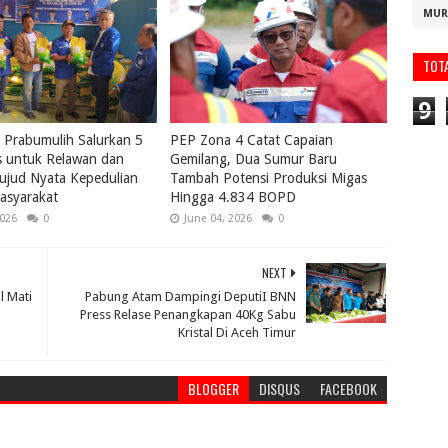
MUR
TOT
9
Prabumulih Salurkan 5
PEP Zona 4 Catat Capaian
s untuk Relawan dan
Gemilang, Dua Sumur Baru
ujud Nyata Kepedulian
Tambah Potensi Produksi Migas
asyarakat
Hingga 4.834 BOPD
2026
0
June 04, 2026
0
NEXT
l Mati
Pabung Atam Dampingi DeputiI BNN
Press Relase Penangkapan 40Kg Sabu
Kristal Di Aceh Timur
BLOGGER
DISQUS
FACEBOOK