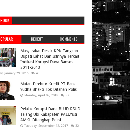
EBOOK
POPULAR
RECENT
COMMENTS
Masyarakat Desak KPK Tangkap
Bupati Lahat Dan Istrinya Terkait
Indikasi Korupsi Dana Bansos
2011-2013
ay, January 29, 2016
43
Matan Direktur Kredit PT Bank
Yudha Bhakti Tbk Ditahan Polisi.
Monday, April 09, 2018
87
Pelaku Korupsi Dana BLUD RSUD
Talang Ubi Kabapaten PALI,Yusi
AMKL Ditangkap Polisi
Tuesday, September 12, 2017
32