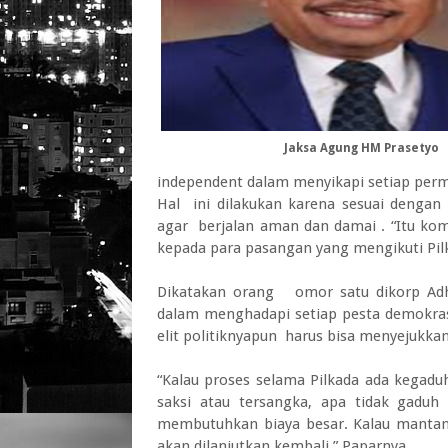
Jaksa Agung HM Prasetyo
independent dalam menyikapi setiap perm
Hal ini dilakukan karena sesuai denga
agar berjalan aman dan damai . “Itu ko
kepada para pasangan yang mengikuti Pil
Dikatakan orang omor satu dikorp Adh
dalam menghadapi setiap pesta demokrasi
elit politiknyapun harus bisa menyejukka
“Kalau proses selama Pilkada ada kegadu
saksi atau tersangka, apa tidak gadu
membutuhkan biaya besar. Kalau mantan p
akan dilanjutkan kembali.” Paparnya.