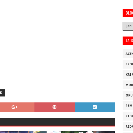
BLO
TAG
ACE
EKO
KRI
MUB
K
OKU
PEM
PID
RED