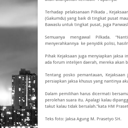
Terhadap pelaksanaan Pilkada , Kejaksa
(Gakumdu) yang baik di tingkat pusat maup
Bawaslu untuk tingkat pusat, juga Panwas
Semuanya mengawal Pilkada. “Nan
menyerahkannya ke penyidik polisi, hasiln
Pihak Kejaksaan juga menyiapkan jaksa in
ada forum intelijen daerah, mereka akan b
Tentang posko pemantauan, Kejaksaan 
persiapkan jaksa khusus yang nantinya aka
Dalam pemilihan harus dicermati bersama j
perolehan suara itu. Apalagi kalau dipang
takut kalau tidak bersalah.”kata HM Pras
Teks foto: Jaksa Agung M. Prasetyo SH.