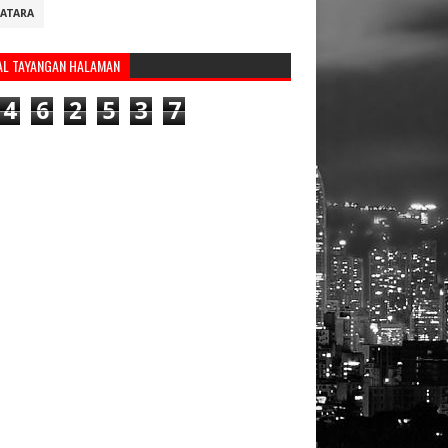
ATARA
AL TAYANGAN HALAMAN
4
6
2
5
3
7