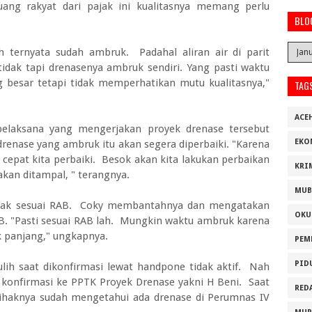
ng rakyat dari pajak ini kualitasnya memang perlu
BLO
h ternyata sudah ambruk. Padahal aliran air di parit
tidak tapi drenasenya ambruk sendiri. Yang pasti waktu
 besar tetapi tidak memperhatikan mutu kualitasnya,"
TAG
ACE
pelaksana yang mengerjakan proyek drenase tersebut
EKO
drenase yang ambruk itu akan segera diperbaiki. "Karena
epat kita perbaiki. Besok akan kita lakukan perbaikan
KRI
kan ditampal, " terangnya.
MUB
tidak sesuai RAB. Coky membantahnya dan mengatakan
OKU
. "Pasti sesuai RAB lah. Mungkin waktu ambruk karena
ak panjang," ungkapnya.
PEM
PID
ih saat dikonfirmasi lewat handpone tidak aktif. Nah
 konfirmasi ke PPTK Proyek Drenase yakni H Beni. Saat
RED
ihaknya sudah mengetahui ada drenase di Perumnas IV