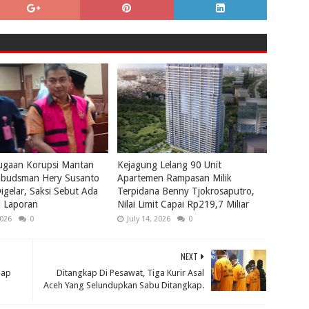
ugaan Korupsi Mantan
Kejagung Lelang 90 Unit
budsman Hery Susanto
Apartemen Rampasan Milik
igelar, Saksi Sebut Ada
Terpidana Benny Tjokrosaputro,
i Laporan
Nilai Limit Capai Rp219,7 Miliar
2026
0
July 14, 2026
0
NEXT
iap
Ditangkap Di Pesawat, Tiga Kurir Asal
Aceh Yang Selundupkan Sabu Ditangkap.