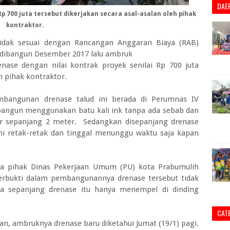
DAE
Rp 700 juta tersebut dikerjakan secara asal-asalan oleh pihak
kontraktor.
dak sesuai dengan Rancangan Anggaran Biaya (RAB)
i dibangun Desember 2017 lalu ambruk
nase dengan nilai kontrak proyek senilai Rp 700 juta
h pihak kontraktor.
bangunan drenase talud ini berada di Perumnas IV
bangun menggunakan batu kali ink tanpa ada sebab dan
ar sepanjang 2 meter. Sedangkan disepanjang drenase
mi retak-retak dan tinggal menunggu waktu saja kapan
ya pihak Dinas Pekerjaan Umum (PU) kota Prabumulih
erbukti dalam pembangunannya drenase tersebut tidak
da sepanjang drenase itu hanya menempel di dinding
CAT
n, ambruknya drenase baru diketahui Jumat (19/1) pagi.