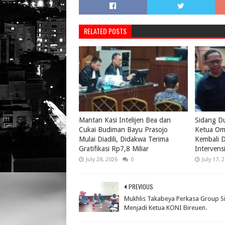
RELATED POSTS
Mantan Kasi Intelijen Bea dan
Sidang D
Cukai Budiman Bayu Prasojo
Ketua Om
Mulai Diadili, Didakwa Terima
Kembali D
Gratifikasi Rp7,8 Miliar
Intervens
July 28, 2026
0
July 17, 
PREVIOUS
Mukhlis Takabeya Perkasa Group S
Menjadi Ketua KONI Bireuen.