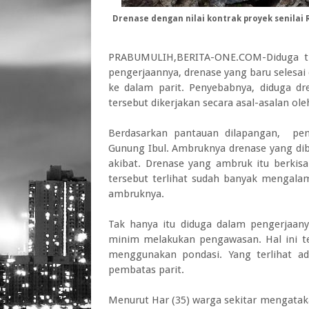
Drenase dengan nilai kontrak proyek senilai 
PRABUMULIH,BERITA-ONE.COM-Diduga ti
pengerjaannya, drenase yang baru selesa
ke dalam parit. Penyebabnya, diduga dre
tersebut dikerjakan secara asal-asalan ole
Berdasarkan pantauan dilapangan, pem
Gunung Ibul. Ambruknya drenase yang di
akibat. Drenase yang ambruk itu berkis
tersebut terlihat sudah banyak mengala
ambruknya.
Tak hanya itu diduga dalam pengerjaan
minim melakukan pengawasan. Hal ini t
menggunakan pondasi. Yang terlihat a
pembatas parit.
Menurut Har (35) warga sekitar mengataka