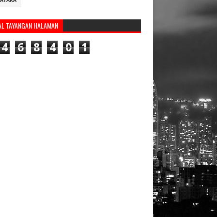
ATARA
AL TAYANGAN HALAMAN
4
6
8
4
0
1