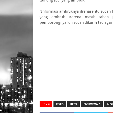
Gunung Ibul yang ambruk.
"Informasi ambruknya drenase itu sudah k
yang ambruk. Karena masih tahap p
pemborongnya lun sudan dikasih tau agar
TAGS:
MUBA
NEWS
PRABUMULIH
TIPI