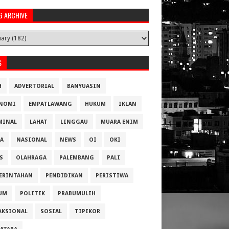
G ARCHIVE
S
H
ADVERTORIAL
BANYUASIN
NOMI
EMPATLAWANG
HUKUM
IKLAN
MINAL
LAHAT
LINGGAU
MUARA ENIM
A
NASIONAL
NEWS
OI
OKI
S
OLAHRAGA
PALEMBANG
PALI
ERINTAHAN
PENDIDIKAN
PERISTIWA
UM
POLITIK
PRABUMULIH
AKSIONAL
SOSIAL
TIPIKOR