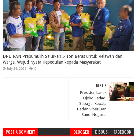
DPD PAN Prabumulih Salurkan 5 Ton Beras untuk Relawan dan
Warga, Wujud Nyata Kepedulian kepada Masyarakat
July 26, 2026
0
NEXT
Presiden Lantik
Djoko Setiadi
Sebagai Kepala
Badan Siber Dan
Sandi Negara.
POST A COMMENT
BLOGGER
DISQUS
FACEBOOK