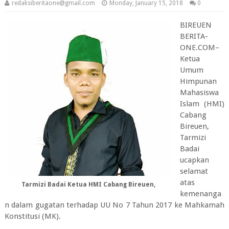
redaksiberitaone@gmail.com
Monday, January 15, 2018
0
BIREUEN
BERITA-
ONE.COM–
Ketua
Umum
Himpunan
Mahasiswa
Islam (HMI)
Cabang
Bireuen,
Tarmizi
Badai
ucapkan
selamat
atas
Tarmizi Badai Ketua HMI Cabang Bireuen,
kemenanga
n dalam gugatan terhadap UU No 7 Tahun 2017 ke Mahkamah
Konstitusi (MK).