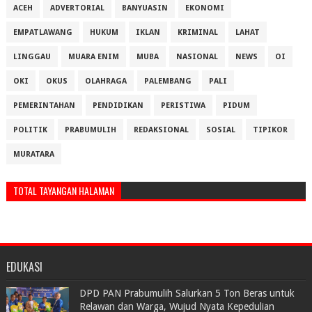
ACEH
ADVERTORIAL
BANYUASIN
EKONOMI
EMPATLAWANG
HUKUM
IKLAN
KRIMINAL
LAHAT
LINGGAU
MUARA ENIM
MUBA
NASIONAL
NEWS
OI
OKI
OKUS
OLAHRAGA
PALEMBANG
PALI
PEMERINTAHAN
PENDIDIKAN
PERISTIWA
PIDUM
POLITIK
PRABUMULIH
REDAKSIONAL
SOSIAL
TIPIKOR
MURATARA
TOTAL TAYANGAN HALAMAN
EDUKASI
DPD PAN Prabumulih Salurkan 5 Ton Beras untuk
Relawan dan Warga, Wujud Nyata Kepedulian