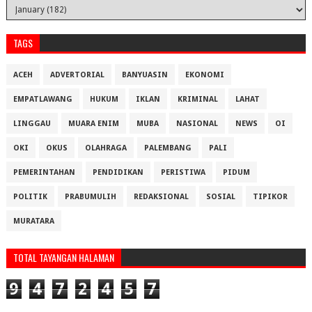
TAGS
ACEH
ADVERTORIAL
BANYUASIN
EKONOMI
EMPATLAWANG
HUKUM
IKLAN
KRIMINAL
LAHAT
LINGGAU
MUARA ENIM
MUBA
NASIONAL
NEWS
OI
OKI
OKUS
OLAHRAGA
PALEMBANG
PALI
PEMERINTAHAN
PENDIDIKAN
PERISTIWA
PIDUM
POLITIK
PRABUMULIH
REDAKSIONAL
SOSIAL
TIPIKOR
MURATARA
TOTAL TAYANGAN HALAMAN
9
4
7
2
4
5
7