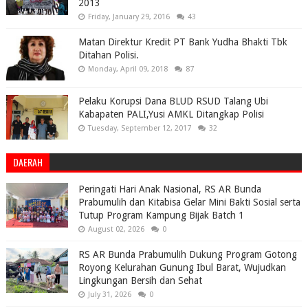
2013
Friday, January 29, 2016
43
Matan Direktur Kredit PT Bank Yudha Bhakti Tbk
Ditahan Polisi.
Monday, April 09, 2018
87
Pelaku Korupsi Dana BLUD RSUD Talang Ubi
Kabapaten PALI,Yusi AMKL Ditangkap Polisi
Tuesday, September 12, 2017
32
DAERAH
Peringati Hari Anak Nasional, RS AR Bunda
Prabumulih dan Kitabisa Gelar Mini Bakti Sosial serta
Tutup Program Kampung Bijak Batch 1
August 02, 2026
0
RS AR Bunda Prabumulih Dukung Program Gotong
Royong Kelurahan Gunung Ibul Barat, Wujudkan
Lingkungan Bersih dan Sehat
July 31, 2026
0