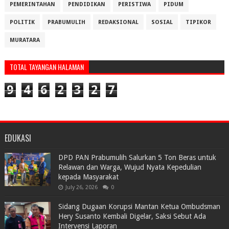
PEMERINTAHAN
PENDIDIKAN
PERISTIWA
PIDUM
POLITIK
PRABUMULIH
REDAKSIONAL
SOSIAL
TIPIKOR
MURATARA
TOTAL TAYANGAN HALAMAN
9
4
6
2
3
2
7
EDUKASI
DPD PAN Prabumulih Salurkan 5 Ton Beras untuk
Relawan dan Warga, Wujud Nyata Kepedulian
kepada Masyarakat
July 26, 2026
0
Sidang Dugaan Korupsi Mantan Ketua Ombudsman
Hery Susanto Kembali Digelar, Saksi Sebut Ada
Intervensi Laporan