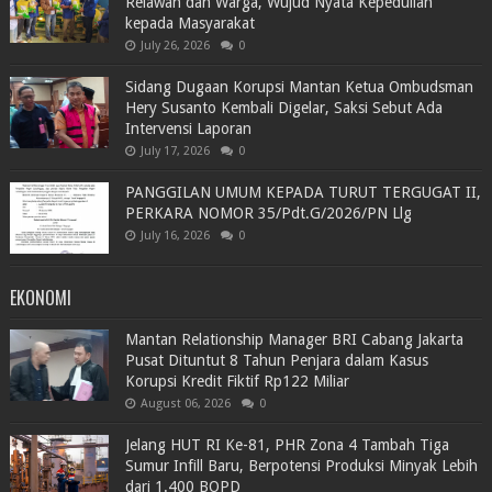
Relawan dan Warga, Wujud Nyata Kepedulian
kepada Masyarakat
July 26, 2026
0
Sidang Dugaan Korupsi Mantan Ketua Ombudsman
Hery Susanto Kembali Digelar, Saksi Sebut Ada
Intervensi Laporan
July 17, 2026
0
PANGGILAN UMUM KEPADA TURUT TERGUGAT II,
PERKARA NOMOR 35/Pdt.G/2026/PN Llg
July 16, 2026
0
EKONOMI
Mantan Relationship Manager BRI Cabang Jakarta
Pusat Dituntut 8 Tahun Penjara dalam Kasus
Korupsi Kredit Fiktif Rp122 Miliar
August 06, 2026
0
Jelang HUT RI Ke-81, PHR Zona 4 Tambah Tiga
Sumur Infill Baru, Berpotensi Produksi Minyak Lebih
dari 1.400 BOPD