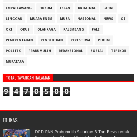
EMPATLAWANG
HUKUM
IKLAN
KRIMINAL
LAHAT
LINGGAU
MUARA ENIM
MUBA
NASIONAL
NEWS
OI
OKI
OKUS
OLAHRAGA
PALEMBANG
PALI
PEMERINTAHAN
PENDIDIKAN
PERISTIWA
PIDUM
POLITIK
PRABUMULIH
REDAKSIONAL
SOSIAL
TIPIKOR
MURATARA
TOTAL TAYANGAN HALAMAN
9
4
7
0
5
0
0
EDUKASI
DPD PAN Prabumulih Salurkan 5 Ton Beras untuk