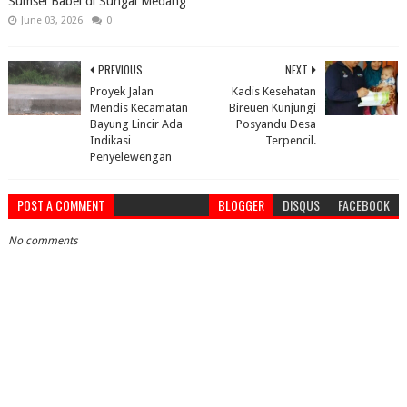
Sumsel Babel di Sungai Medang
June 03, 2026
0
PREVIOUS
NEXT
Proyek Jalan
Kadis Kesehatan
Mendis Kecamatan
Bireuen Kunjungi
Bayung Lincir Ada
Posyandu Desa
Indikasi
Terpencil.
Penyelewengan
POST A COMMENT
BLOGGER
DISQUS
FACEBOOK
No comments