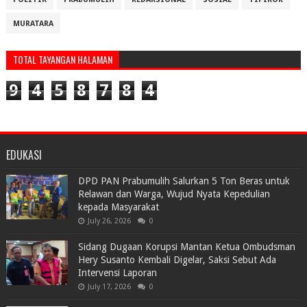
MURATARA
TOTAL TAYANGAN HALAMAN
9
4
5
8
7
8
4
EDUKASI
DPD PAN Prabumulih Salurkan 5 Ton Beras untuk
Relawan dan Warga, Wujud Nyata Kepedulian
kepada Masyarakat
July 26, 2026
0
Sidang Dugaan Korupsi Mantan Ketua Ombudsman
Hery Susanto Kembali Digelar, Saksi Sebut Ada
Intervensi Laporan
July 17, 2026
0