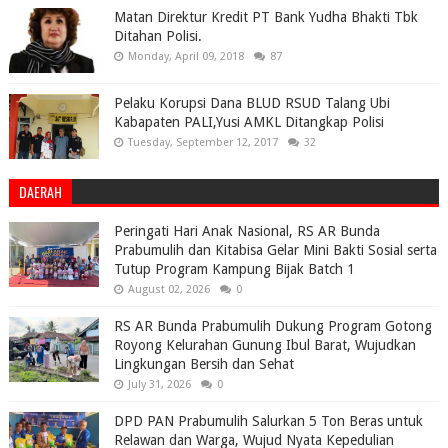
Matan Direktur Kredit PT Bank Yudha Bhakti Tbk
Ditahan Polisi.
Monday, April 09, 2018
87
Pelaku Korupsi Dana BLUD RSUD Talang Ubi
Kabapaten PALI,Yusi AMKL Ditangkap Polisi
Tuesday, September 12, 2017
32
DAERAH
Peringati Hari Anak Nasional, RS AR Bunda
Prabumulih dan Kitabisa Gelar Mini Bakti Sosial serta
Tutup Program Kampung Bijak Batch 1
August 02, 2026
0
RS AR Bunda Prabumulih Dukung Program Gotong
Royong Kelurahan Gunung Ibul Barat, Wujudkan
Lingkungan Bersih dan Sehat
July 31, 2026
0
DPD PAN Prabumulih Salurkan 5 Ton Beras untuk
Relawan dan Warga, Wujud Nyata Kepedulian