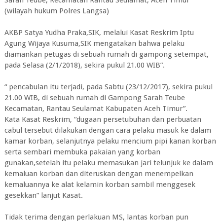
Sarah Teube, Kecamatan Rantau Seulamat, Aceh Timur
(wilayah hukum Polres Langsa)
AKBP Satya Yudha Praka,SIK, melalui Kasat Reskrim Iptu
Agung Wijaya Kusuma,SIK mengatakan bahwa pelaku
diamankan petugas di sebuah rumah di gampong setempat,
pada Selasa (2/1/2018), sekira pukul 21.00 WIB”.
“ pencabulan itu terjadi, pada Sabtu (23/12/2017), sekira pukul
21.00 WIB, di sebuah rumah di Gampong Sarah Teube
Kecamatan, Rantau Seulamat Kabupaten Aceh Timur”.
Kata Kasat Reskrim, “dugaan persetubuhan dan perbuatan
cabul tersebut dilakukan dengan cara pelaku masuk ke dalam
kamar korban, selanjutnya pelaku mencium pipi kanan korban
serta sembari membuka pakaian yang korban
gunakan,setelah itu pelaku memasukan jari telunjuk ke dalam
kemaluan korban dan diteruskan dengan menempelkan
kemaluannya ke alat kelamin korban sambil menggesek
gesekkan” lanjut Kasat.
Tidak terima dengan perlakuan MS, lantas korban pun