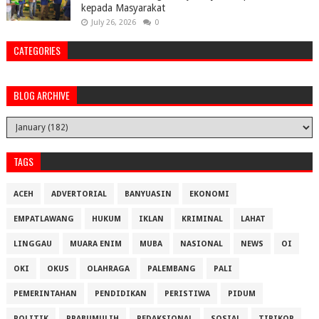
kepada Masyarakat
July 26, 2026
0
CATEGORIES
BLOG ARCHIVE
TAGS
ACEH
ADVERTORIAL
BANYUASIN
EKONOMI
EMPATLAWANG
HUKUM
IKLAN
KRIMINAL
LAHAT
LINGGAU
MUARA ENIM
MUBA
NASIONAL
NEWS
OI
OKI
OKUS
OLAHRAGA
PALEMBANG
PALI
PEMERINTAHAN
PENDIDIKAN
PERISTIWA
PIDUM
POLITIK
PRABUMULIH
REDAKSIONAL
SOSIAL
TIPIKOR