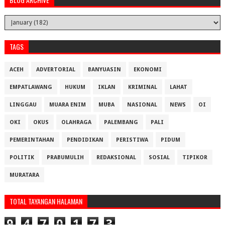
TAGS
ACEH
ADVERTORIAL
BANYUASIN
EKONOMI
EMPATLAWANG
HUKUM
IKLAN
KRIMINAL
LAHAT
LINGGAU
MUARA ENIM
MUBA
NASIONAL
NEWS
OI
OKI
OKUS
OLAHRAGA
PALEMBANG
PALI
PEMERINTAHAN
PENDIDIKAN
PERISTIWA
PIDUM
POLITIK
PRABUMULIH
REDAKSIONAL
SOSIAL
TIPIKOR
MURATARA
TOTAL TAYANGAN HALAMAN
9
4
7
0
1
7
3