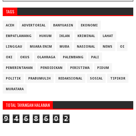
TAGS
ACEH
ADVERTORIAL
BANYUASIN
EKONOMI
EMPATLAWANG
HUKUM
IKLAN
KRIMINAL
LAHAT
LINGGAU
MUARA ENIM
MUBA
NASIONAL
NEWS
OI
OKI
OKUS
OLAHRAGA
PALEMBANG
PALI
PEMERINTAHAN
PENDIDIKAN
PERISTIWA
PIDUM
POLITIK
PRABUMULIH
REDAKSIONAL
SOSIAL
TIPIKOR
MURATARA
TOTAL TAYANGAN HALAMAN
9
4
6
8
6
0
2