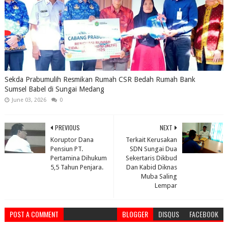
Sekda Prabumulih Resmikan Rumah CSR Bedah Rumah Bank
Sumsel Babel di Sungai Medang
June 03, 2026
0
PREVIOUS
NEXT
Koruptor Dana
Terkait Kerusakan
Pensiun PT.
SDN Sungai Dua
Pertamina Dihukum
Sekertaris Dikbud
5,5 Tahun Penjara.
Dan Kabid Diknas
Muba Saling
Lempar
POST A COMMENT
BLOGGER
DISQUS
FACEBOOK