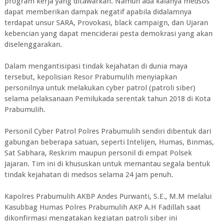
program kerja yang ditawarkan. Namun ada kalanya medsos
dapat memberikan dampak negatif apabila didalamnya
terdapat unsur SARA, Provokasi, black campaign, dan Ujaran
kebencian yang dapat menciderai pesta demokrasi yang akan
diselenggarakan.
Dalam mengantisipasi tindak kejahatan di dunia maya
tersebut, kepolisian Resor Prabumulih menyiapkan
personilnya untuk melakukan cyber patrol (patroli siber)
selama pelaksanaan Pemilukada serentak tahun 2018 di Kota
Prabumulih.
Personil Cyber Patrol Polres Prabumulih sendiri dibentuk dari
gabungan beberapa satuan, seperti Intelijen, Humas, Binmas,
Sat Sabhara, Reskrim maupun personil di empat Polsek
Jajaran. Tim ini di khususkan untuk memantau segala bentuk
tindak kejahatan di medsos selama 24 jam penuh.
Kapolres Prabumulih AKBP Andes Purwanti, S.E., M.M melalui
Kasubbag Humas Polres Prabumulih AKP A.H Fadillah saat
dikonfirmasi mengatakan kegiatan patroli siber ini