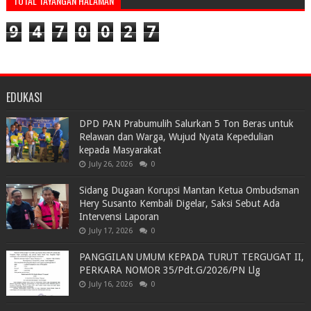
TOTAL TAYANGAN HALAMAN
9
4
7
0
0
2
7
EDUKASI
DPD PAN Prabumulih Salurkan 5 Ton Beras untuk
Relawan dan Warga, Wujud Nyata Kepedulian
kepada Masyarakat
July 26, 2026
0
Sidang Dugaan Korupsi Mantan Ketua Ombudsman
Hery Susanto Kembali Digelar, Saksi Sebut Ada
Intervensi Laporan
July 17, 2026
0
PANGGILAN UMUM KEPADA TURUT TERGUGAT II,
PERKARA NOMOR 35/Pdt.G/2026/PN Llg
July 16, 2026
0