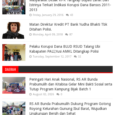
Istrinya Terkait Indikasi Korupsi Dana Bansos 2011-
2013
Friday, January 29, 2016
43
Matan Direktur Kredit PT Bank Yudha Bhakti Tbk
Ditahan Polisi.
Monday, April 09, 2018
87
Pelaku Korupsi Dana BLUD RSUD Talang Ubi
Kabapaten PALI,Yusi AMKL Ditangkap Polisi
Tuesday, September 12, 2017
32
DAERAH
Peringati Hari Anak Nasional, RS AR Bunda
Prabumulih dan Kitabisa Gelar Mini Bakti Sosial serta
Tutup Program Kampung Bijak Batch 1
August 02, 2026
0
RS AR Bunda Prabumulih Dukung Program Gotong
Royong Kelurahan Gunung Ibul Barat, Wujudkan
Lingkungan Bersih dan Sehat