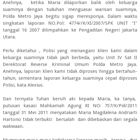
Anehnya, ketika Maria dilaporkan balik oleh keluarga
suaminya dengan tuduhan menguasai warisan suaminya,
Polda Metro Jaya begitu sigap meresponya. Dalam waktu
singkatan laporan NO.Pol: 4774//K/XI/2007/SPK UNIT "I"
tanggal 16 2007 dilimpahkan ke Pengadilan Negeri Jakarta
Utara.
Perlu diketahui , Polisi yang menangani klien kami dalam
keluarga suaminya tidak jauh berbeda, yaitu Unit IV Sat II
Derektorat Reverse Kriminal Umum Polda Metro Jaya.
Anehnya, laporan klien kami tidak diproses hingga bertahun-
tahun, sementara laporan keluarga suaminya cepat diproses
Polisi, kata Alexius.
Dan ternyata Tuhan bersih aki kepada Maria, ka tanya,
putusan kasasi Mahkamah Agung RI NO: 757/K/Pid/2011
tanggal 31 Mei 2011 menyatakan Maria Magdalena Andriarti
Hartono tidak terbukti bersalah dan dibebaskan dari segala
wakwaan.
Mumpung masa masa kedaluarsa laporan masih tersisa dua