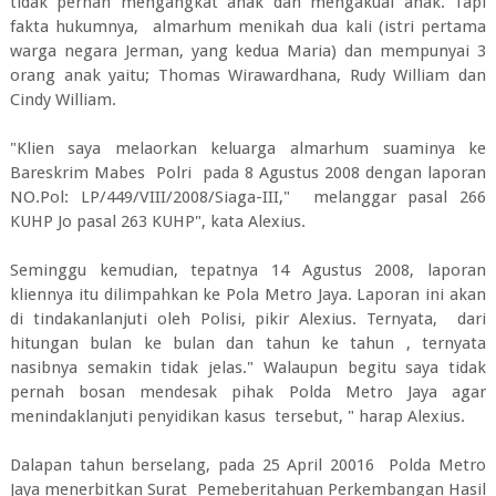
tidak pernah mengangkat anak dan mengakuai anak. Tapi
fakta hukumnya, almarhum menikah dua kali (istri pertama
warga negara Jerman, yang kedua Maria) dan mempunyai 3
orang anak yaitu; Thomas Wirawardhana, Rudy William dan
Cindy William.
"Klien saya melaorkan keluarga almarhum suaminya ke
Bareskrim Mabes Polri pada 8 Agustus 2008 dengan laporan
NO.Pol: LP/449/VIII/2008/Siaga-III," melanggar pasal 266
KUHP Jo pasal 263 KUHP", kata Alexius.
Seminggu kemudian, tepatnya 14 Agustus 2008, laporan
kliennya itu dilimpahkan ke Pola Metro Jaya. Laporan ini akan
di tindakanlanjuti oleh Polisi, pikir Alexius. Ternyata, dari
hitungan bulan ke bulan dan tahun ke tahun , ternyata
nasibnya semakin tidak jelas." Walaupun begitu saya tidak
pernah bosan mendesak pihak Polda Metro Jaya agar
menindaklanjuti penyidikan kasus tersebut, " harap Alexius.
Dalapan tahun berselang, pada 25 April 20016 Polda Metro
Jaya menerbitkan Surat Pemeberitahuan Perkembangan Hasil