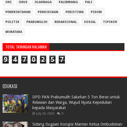
OKI
OKUS
OLAHRAGA
PALEMBANG
PALI
PEMERINTAHAN
PENDIDIKAN
PERISTIWA
PIDUM
POLITIK
PRABUMULIH
REDAKSIONAL
SOSIAL
TIPIKOR
MURATARA
TOTAL TAYANGAN HALAMAN
9
4
7
0
2
5
7
EDUKASI
DPD PAN Prabumulih Salurkan 5 Ton Beras untuk
Relawan dan Warga, Wujud Nyata Kepedulian
kepada Masyarakat
July 26, 2026
0
Sidang Dugaan Korupsi Mantan Ketua Ombudsman