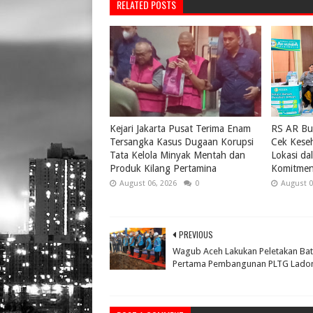
RELATED POSTS
Kejari Jakarta Pusat Terima Enam
RS AR Bu
Tersangka Kasus Dugaan Korupsi
Cek Keseh
Tata Kelola Minyak Mentah dan
Lokasi da
Produk Kilang Pertamina
Komitmen
August 06, 2026
0
August 0
PREVIOUS
Wagub Aceh Lakukan Peletakan Ba
Pertama Pembangunan PLTG Lado