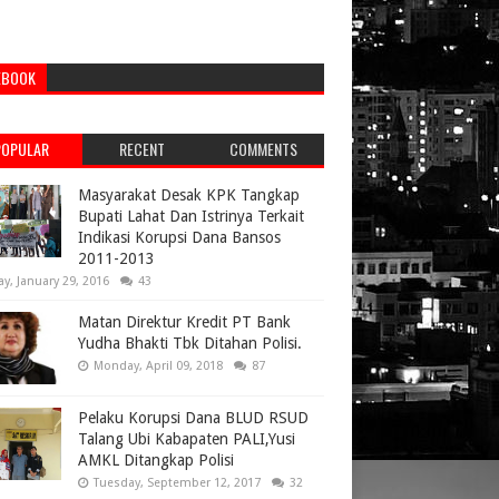
EBOOK
POPULAR
RECENT
COMMENTS
Masyarakat Desak KPK Tangkap
Bupati Lahat Dan Istrinya Terkait
Indikasi Korupsi Dana Bansos
2011-2013
ay, January 29, 2016
43
Matan Direktur Kredit PT Bank
Yudha Bhakti Tbk Ditahan Polisi.
Monday, April 09, 2018
87
Pelaku Korupsi Dana BLUD RSUD
Talang Ubi Kabapaten PALI,Yusi
AMKL Ditangkap Polisi
Tuesday, September 12, 2017
32