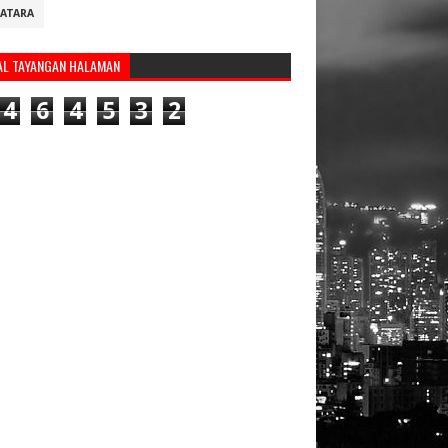
ATARA
AL TAYANGAN HALAMAN
4
6
4
5
3
2