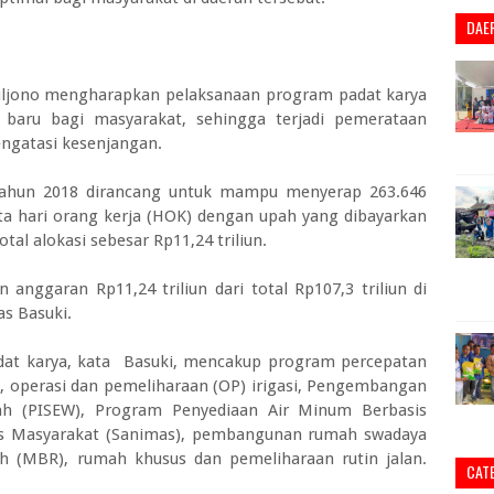
DAE
ljono mengharapkan pelaksanaan program padat karya
baru bagi masyarakat, sehingga terjadi pemerataan
ngatasi kesenjangan.
tahun 2018 dirancang untuk mampu menyerap 263.646
uta hari orang kerja (HOK) dengan upah yang dibayarkan
otal alokasi sebesar Rp11,24 triliun.
anggaran Rp11,24 triliun dari total Rp107,3 triliun di
as Basuki.
at karya, kata Basuki, mencakup program percepatan
I), operasi dan pemeliharaan (OP) irigasi, Pengembangan
yah (PISEW), Program Penyediaan Air Minum Berbasis
sis Masyarakat (Sanimas), pembangunan rumah swadaya
h (MBR), rumah khusus dan pemeliharaan rutin jalan.
CAT