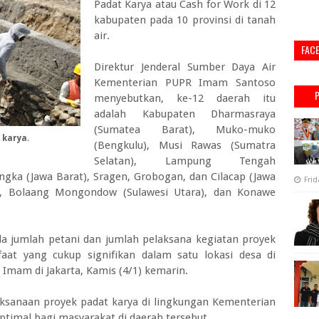
Padat Karya atau Cash for Work di 12
kabupaten pada 10 provinsi di tanah
air.
FAC
Direktur Jenderal Sumber Daya Air
Kementerian PUPR Imam Santoso
menyebutkan, ke-12 daerah itu
adalah Kabupaten Dharmasraya
(Sumatea Barat), Muko-muko
 karya
.
(Bengkulu), Musi Rawas (Sumatra
Selatan), Lampung Tengah
ngka (Jawa Barat), Sragen, Grobogan, dan Cilacap (Jawa
Frid
o), Bolaang Mongondow (Sulawesi Utara), dan Konawe
ada jumlah petani dan jumlah pelaksana kegiatan proyek
at yang cukup signifikan dalam satu lokasi desa di
 Imam di Jakarta, Kamis (4/1) kemarin.
aksanaan proyek padat karya di lingkungan Kementerian
timal bagi masyarakat di daerah tersebut.