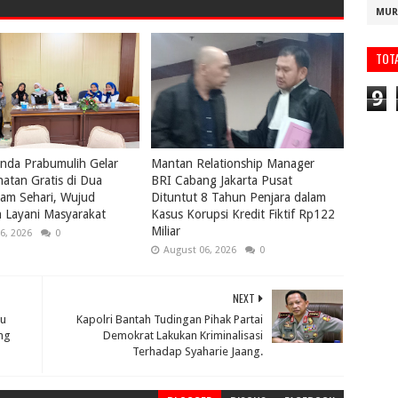
MUR
TOT
9
nda Prabumulih Gelar
Mantan Relationship Manager
atan Gratis di Dua
BRI Cabang Jakarta Pusat
lam Sehari, Wujud
Dituntut 8 Tahun Penjara dalam
 Layani Masyarakat
Kasus Korupsi Kredit Fiktif Rp122
Miliar
6, 2026
0
August 06, 2026
0
NEXT
tu
Kapolri Bantah Tudingan Pihak Partai
ng
Demokrat Lakukan Kriminalisasi
Terhadap Syaharie Jaang.