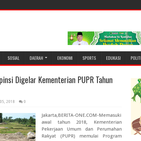
SOSIAL
DAERAH
EKONOMI
SPORTS
EDUKASI
POLIT
pinsi Digelar Kementerian PUPR Tahun
 05, 2018
0
Jakarta,BERITA-ONE.COM-Memasuki
awal tahun 2018, Kementerian
Pekerjaan Umum dan Perumahan
Rakyat (PUPR) memulai Program