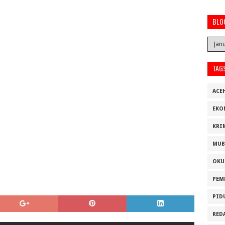
BLO
TAG
ACE
EKO
KRI
MUB
OKU
PEM
PID
RED