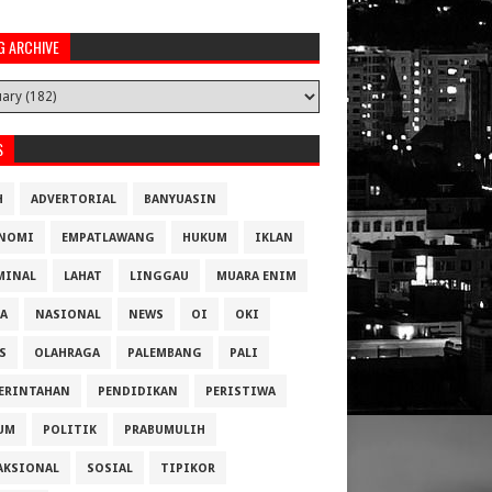
G ARCHIVE
S
H
ADVERTORIAL
BANYUASIN
NOMI
EMPATLAWANG
HUKUM
IKLAN
MINAL
LAHAT
LINGGAU
MUARA ENIM
A
NASIONAL
NEWS
OI
OKI
S
OLAHRAGA
PALEMBANG
PALI
ERINTAHAN
PENDIDIKAN
PERISTIWA
UM
POLITIK
PRABUMULIH
AKSIONAL
SOSIAL
TIPIKOR