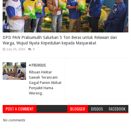
DPD PAN Prabumulih Salurkan 5 Ton Beras untuk Relawan dan
Warga, Wujud Nyata Kepedulian kepada Masyarakat
July 26, 2026
0
PREVIOUS
Ribuan Hektar
Sawah Terancam
Gagal Panen Akibat
Penyakit Hama
Wereng.
POST A COMMENT
BLOGGER
DISQUS
FACEBOOK
No comments