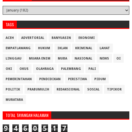
TAGS
ACEH
ADVERTORIAL
BANYUASIN
EKONOMI
EMPATLAWANG
HUKUM
IKLAN
KRIMINAL
LAHAT
LINGGAU
MUARA ENIM
MUBA
NASIONAL
NEWS
OI
OKI
OKUS
OLAHRAGA
PALEMBANG
PALI
PEMERINTAHAN
PENDIDIKAN
PERISTIWA
PIDUM
POLITIK
PRABUMULIH
REDAKSIONAL
SOSIAL
TIPIKOR
MURATARA
TOTAL TAYANGAN HALAMAN
9
4
6
0
5
1
7