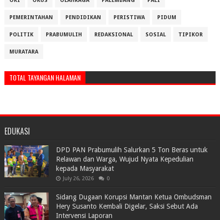
OKI
OKUS
OLAHRAGA
PALEMBANG
PALI
PEMERINTAHAN
PENDIDIKAN
PERISTIWA
PIDUM
POLITIK
PRABUMULIH
REDAKSIONAL
SOSIAL
TIPIKOR
MURATARA
TOTAL TAYANGAN HALAMAN
EDUKASI
DPD PAN Prabumulih Salurkan 5 Ton Beras untuk
Relawan dan Warga, Wujud Nyata Kepedulian
kepada Masyarakat
July 26, 2026
0
Sidang Dugaan Korupsi Mantan Ketua Ombudsman
Hery Susanto Kembali Digelar, Saksi Sebut Ada
Intervensi Laporan