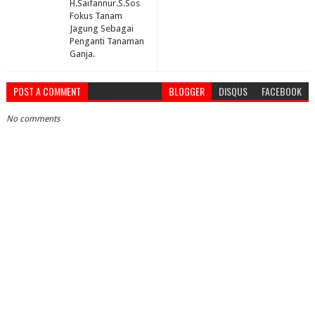
H.Saifannur.S.Sos
Fokus Tanam
Jagung Sebagai
Penganti Tanaman
Ganja.
POST A COMMENT
BLOGGER
DISQUS
FACEBOOK
No comments