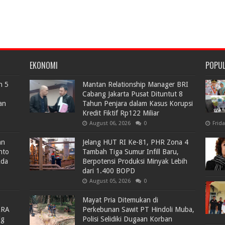
EKONOMI
POPU
n 5
Mantan Relationship Manager BRI
Cabang Jakarta Pusat Dituntut 8
an
Tahun Penjara dalam Kasus Korupsi
Kredit Fiktif Rp122 Miliar
August 06, 2026
0
Frid
an
Jelang HUT RI Ke-81, PHR Zona 4
nto
Tambah Tiga Sumur Infill Baru,
Ada
Berpotensi Produksi Minyak Lebih
dari 1.400 BOPD
August 05, 2026
0
Mayat Pria Ditemukan di
ARA
Perkebunan Sawit PT Hindoli Muba,
lg
Polisi Selidiki Dugaan Korban