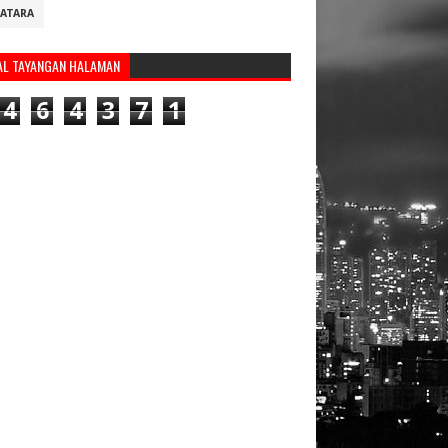
ATARA
AL TAYANGAN HALAMAN
4
6
4
3
7
1