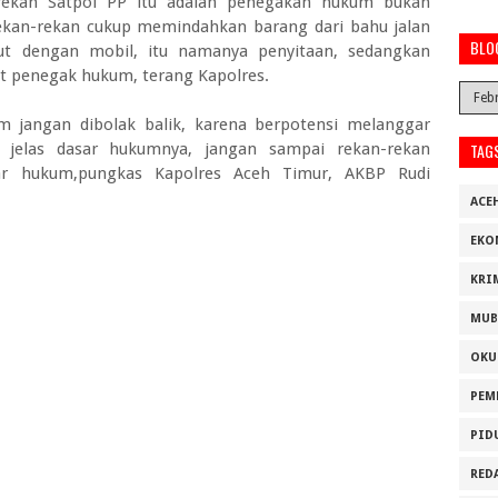
n-rekan Satpol PP itu adalah penegakan hukum bukan
rekan-rekan cukup memindahkan barang dari bahu jalan
BLO
t dengan mobil, itu namanya penyitaan, sedangkan
at penegak hukum, terang Kapolres.
um jangan dibolak balik, karena berpotensi melanggar
 jelas dasar hukumnya, jangan sampai rekan-rekan
TAG
ar hukum,pungkas Kapolres Aceh Timur, AKBP Rudi
ACE
EKO
KRI
MUB
OKU
PEM
PID
RED