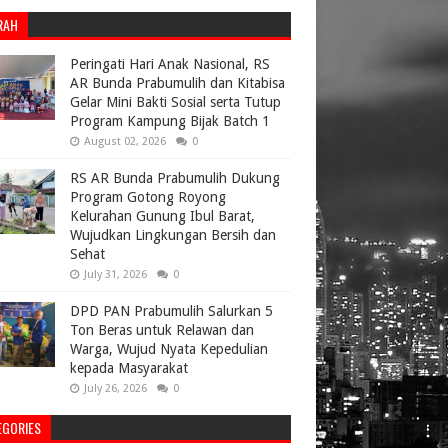
RAH
Peringati Hari Anak Nasional, RS
AR Bunda Prabumulih dan Kitabisa
Gelar Mini Bakti Sosial serta Tutup
Program Kampung Bijak Batch 1
August 02, 2026
0
RS AR Bunda Prabumulih Dukung
Program Gotong Royong
Kelurahan Gunung Ibul Barat,
Wujudkan Lingkungan Bersih dan
Sehat
July 31, 2026
0
DPD PAN Prabumulih Salurkan 5
Ton Beras untuk Relawan dan
Warga, Wujud Nyata Kepedulian
kepada Masyarakat
July 26, 2026
0
EGORIES