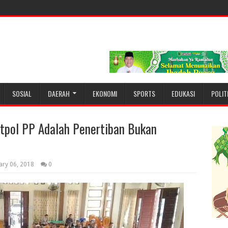
SOSIAL
DAERAH
EKONOMI
SPORTS
EDUKASI
POLIT
atpol PP Adalah Penertiban Bukan
ary 06, 2018
0