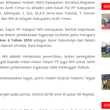
dan Wilayatul Hisbah (WH) Kabupaten tersebut,Kegiatan
DAE
es Aceh Timur itu dihadiri oleh Kasat Pol PP Kabupaten
 Adlinsyah, S. Sos, M.A.P serta Kasi Trantib, T. Amran
PP dan WH di wilayah Kabupaten Aceh Timur.
an, Sapol PP maupun WH merupakan bentuk kepolisian
ena dalam pelaksanaan tugasnya terbatas yaitu mengacu
mor 6 Tahun 2010
sebagai dasar hukumnya dan dalam
daerah (Perda). Kata Kapolres.
n WH adalah melakukan penertiban, bukan penegakan
gat kepada rekan-rekan Satpol PP juga WH untuk lebih
alam pelaksanaan tugasnya tidak melanggar hukum.
laksanakan tugas, justru malah terjerat hukum,” tegas
rjadi pada Jum'at, (02/02/2018) sore di pasar Idi Rayeuk,
CAT