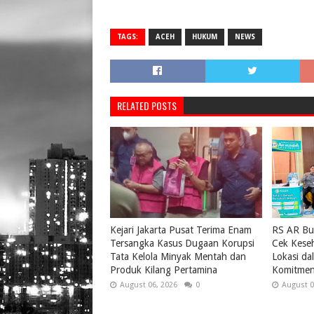
TAGS:
ACEH
HUKUM
NEWS
RELATED POSTS
Kejari Jakarta Pusat Terima Enam
RS AR Bu
Tersangka Kasus Dugaan Korupsi
Cek Keseh
Tata Kelola Minyak Mentah dan
Lokasi da
Produk Kilang Pertamina
Komitmen
August 06, 2026
0
August 0