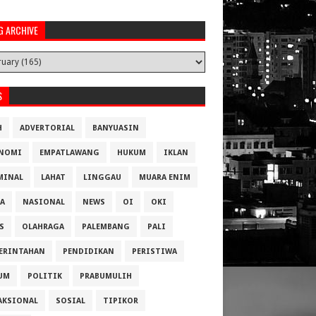
G ARCHIVE
S
H
ADVERTORIAL
BANYUASIN
NOMI
EMPATLAWANG
HUKUM
IKLAN
MINAL
LAHAT
LINGGAU
MUARA ENIM
A
NASIONAL
NEWS
OI
OKI
S
OLAHRAGA
PALEMBANG
PALI
ERINTAHAN
PENDIDIKAN
PERISTIWA
UM
POLITIK
PRABUMULIH
AKSIONAL
SOSIAL
TIPIKOR