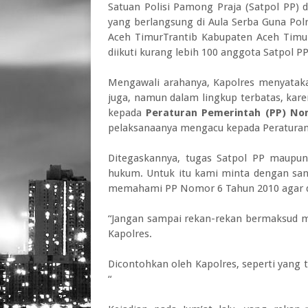
Satuan Polisi Pamong Praja (Satpol PP) 
yang berlangsung di Aula Serba Guna Polr
Aceh TimurTrantib Kabupaten Aceh Timur,
diikuti kurang lebih 100 anggota Satpol 
Mengawali arahanya, Kapolres menyatak
juga, namun dalam lingkup terbatas, kar
kepada
Peraturan Pemerintah (PP) No
pelaksanaanya mengacu kepada Peraturan 
Ditegaskannya, tugas Satpol PP maupu
hukum. Untuk itu kami minta dengan san
memahami PP Nomor 6 Tahun 2010 agar d
“Jangan sampai rekan-rekan bermaksud me
Kapolres.
Dicontohkan oleh Kapolres, seperti yang te
“