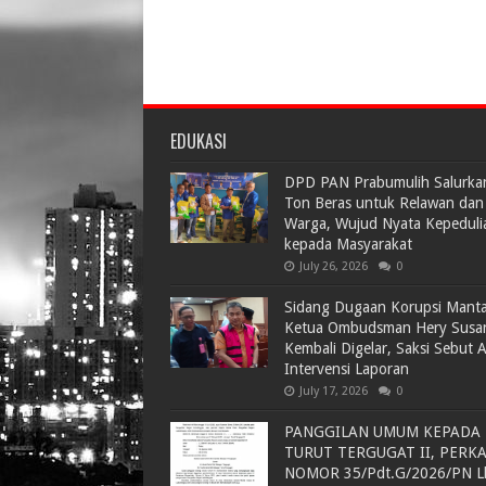
EDUKASI
DPD PAN Prabumulih Salurka
Ton Beras untuk Relawan dan
Warga, Wujud Nyata Kepeduli
kepada Masyarakat
July 26, 2026
0
Sidang Dugaan Korupsi Mant
Ketua Ombudsman Hery Susa
Kembali Digelar, Saksi Sebut 
Intervensi Laporan
July 17, 2026
0
PANGGILAN UMUM KEPADA
TURUT TERGUGAT II, PERK
NOMOR 35/Pdt.G/2026/PN L