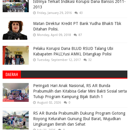
Istrinya Terkait Indikasi Korupsi Dana Bansos 2011-
2013
Friday, January 29, 2016
43
Matan Direktur Kredit PT Bank Yudha Bhakti Tbk
Ditahan Polisi.
Monday, April 09, 2018
87
Pelaku Korupsi Dana BLUD RSUD Talang Ubi
Kabapaten PALI,Yusi AMKL Ditangkap Polisi
Tuesday, September 12, 2017
32
DAERAH
Peringati Hari Anak Nasional, RS AR Bunda
Prabumulih dan Kitabisa Gelar Mini Bakti Sosial serta
Tutup Program Kampung Bijak Batch 1
August 02, 2026
0
RS AR Bunda Prabumulih Dukung Program Gotong
Royong Kelurahan Gunung Ibul Barat, Wujudkan
Lingkungan Bersih dan Sehat