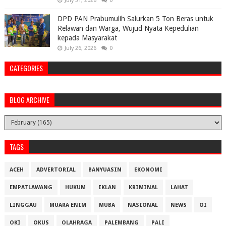
July 31, 2026
0
DPD PAN Prabumulih Salurkan 5 Ton Beras untuk
Relawan dan Warga, Wujud Nyata Kepedulian
kepada Masyarakat
July 26, 2026
0
CATEGORIES
BLOG ARCHIVE
TAGS
ACEH
ADVERTORIAL
BANYUASIN
EKONOMI
EMPATLAWANG
HUKUM
IKLAN
KRIMINAL
LAHAT
LINGGAU
MUARA ENIM
MUBA
NASIONAL
NEWS
OI
OKI
OKUS
OLAHRAGA
PALEMBANG
PALI