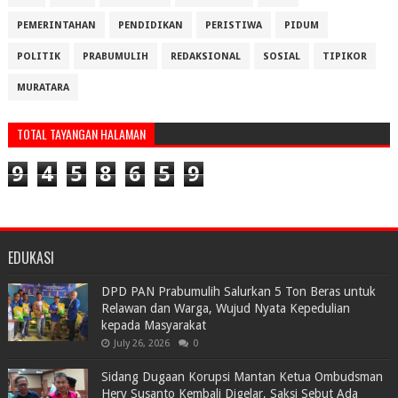
PEMERINTAHAN
PENDIDIKAN
PERISTIWA
PIDUM
POLITIK
PRABUMULIH
REDAKSIONAL
SOSIAL
TIPIKOR
MURATARA
TOTAL TAYANGAN HALAMAN
9
4
5
8
6
5
9
EDUKASI
DPD PAN Prabumulih Salurkan 5 Ton Beras untuk
Relawan dan Warga, Wujud Nyata Kepedulian
kepada Masyarakat
July 26, 2026
0
Sidang Dugaan Korupsi Mantan Ketua Ombudsman
Hery Susanto Kembali Digelar, Saksi Sebut Ada