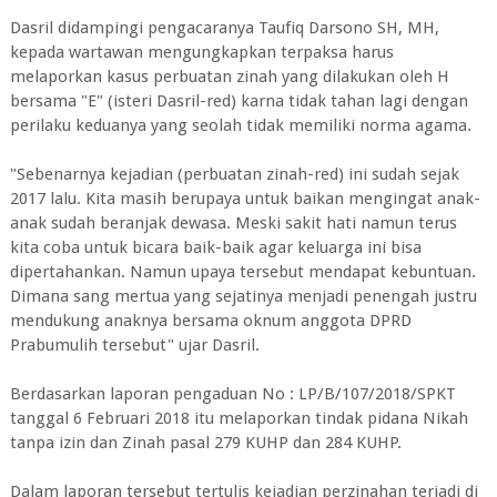
Dasril didampingi pengacaranya Taufiq Darsono SH, MH,
kepada wartawan mengungkapkan terpaksa harus
melaporkan kasus perbuatan zinah yang dilakukan oleh H
bersama "E" (isteri Dasril-red) karna tidak tahan lagi dengan
perilaku keduanya yang seolah tidak memiliki norma agama.
"Sebenarnya kejadian (perbuatan zinah-red) ini sudah sejak
2017 lalu. Kita masih berupaya untuk baikan mengingat anak-
anak sudah beranjak dewasa. Meski sakit hati namun terus
kita coba untuk bicara baik-baik agar keluarga ini bisa
dipertahankan. Namun upaya tersebut mendapat kebuntuan.
Dimana sang mertua yang sejatinya menjadi penengah justru
mendukung anaknya bersama oknum anggota DPRD
Prabumulih tersebut" ujar Dasril.
Berdasarkan laporan pengaduan No : LP/B/107/2018/SPKT
tanggal 6 Februari 2018 itu melaporkan tindak pidana Nikah
tanpa izin dan Zinah pasal 279 KUHP dan 284 KUHP.
Dalam laporan tersebut tertulis kejadian perzinahan terjadi di