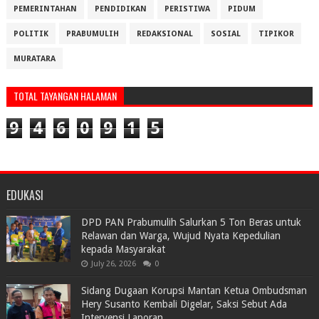
PEMERINTAHAN
PENDIDIKAN
PERISTIWA
PIDUM
POLITIK
PRABUMULIH
REDAKSIONAL
SOSIAL
TIPIKOR
MURATARA
TOTAL TAYANGAN HALAMAN
9
4
6
0
9
1
5
EDUKASI
DPD PAN Prabumulih Salurkan 5 Ton Beras untuk
Relawan dan Warga, Wujud Nyata Kepedulian
kepada Masyarakat
July 26, 2026
0
Sidang Dugaan Korupsi Mantan Ketua Ombudsman
Hery Susanto Kembali Digelar, Saksi Sebut Ada
Intervensi Laporan