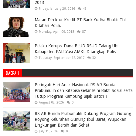
2013
Friday, January 29, 2016
43
Matan Direktur Kredit PT Bank Yudha Bhakti Tbk
Ditahan Polisi.
Monday, April 09, 2018
87
Pelaku Korupsi Dana BLUD RSUD Talang Ubi
Kabapaten PALI,Yusi AMKL Ditangkap Polisi
Tuesday, September 12, 2017
32
DAERAH
Peringati Hari Anak Nasional, RS AR Bunda
Prabumulih dan Kitabisa Gelar Mini Bakti Sosial serta
Tutup Program Kampung Bijak Batch 1
August 02, 2026
0
RS AR Bunda Prabumulih Dukung Program Gotong
Royong Kelurahan Gunung Ibul Barat, Wujudkan
Lingkungan Bersih dan Sehat
July 31, 2026
0