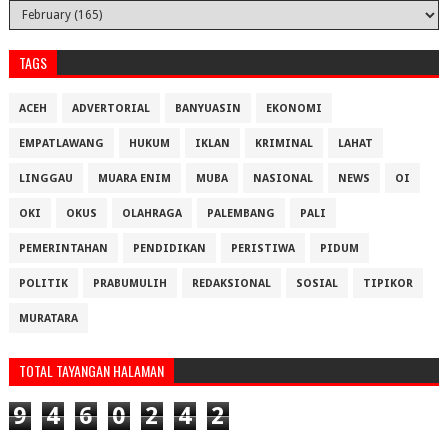
TAGS
ACEH
ADVERTORIAL
BANYUASIN
EKONOMI
EMPATLAWANG
HUKUM
IKLAN
KRIMINAL
LAHAT
LINGGAU
MUARA ENIM
MUBA
NASIONAL
NEWS
OI
OKI
OKUS
OLAHRAGA
PALEMBANG
PALI
PEMERINTAHAN
PENDIDIKAN
PERISTIWA
PIDUM
POLITIK
PRABUMULIH
REDAKSIONAL
SOSIAL
TIPIKOR
MURATARA
TOTAL TAYANGAN HALAMAN
9
4
6
0
2
4
2