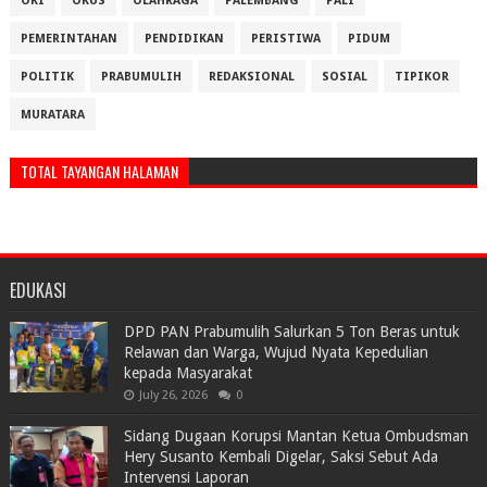
OKI
OKUS
OLAHRAGA
PALEMBANG
PALI
PEMERINTAHAN
PENDIDIKAN
PERISTIWA
PIDUM
POLITIK
PRABUMULIH
REDAKSIONAL
SOSIAL
TIPIKOR
MURATARA
TOTAL TAYANGAN HALAMAN
EDUKASI
DPD PAN Prabumulih Salurkan 5 Ton Beras untuk
Relawan dan Warga, Wujud Nyata Kepedulian
kepada Masyarakat
July 26, 2026
0
Sidang Dugaan Korupsi Mantan Ketua Ombudsman
Hery Susanto Kembali Digelar, Saksi Sebut Ada
Intervensi Laporan