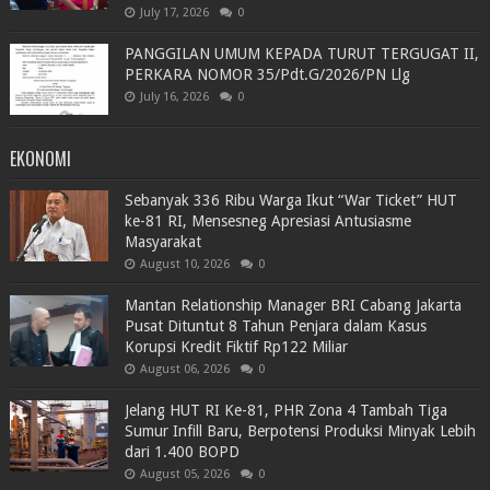
July 17, 2026
0
PANGGILAN UMUM KEPADA TURUT TERGUGAT II,
PERKARA NOMOR 35/Pdt.G/2026/PN Llg
July 16, 2026
0
EKONOMI
Sebanyak 336 Ribu Warga Ikut “War Ticket” HUT
ke-81 RI, Mensesneg Apresiasi Antusiasme
Masyarakat
August 10, 2026
0
Mantan Relationship Manager BRI Cabang Jakarta
Pusat Dituntut 8 Tahun Penjara dalam Kasus
Korupsi Kredit Fiktif Rp122 Miliar
August 06, 2026
0
Jelang HUT RI Ke-81, PHR Zona 4 Tambah Tiga
Sumur Infill Baru, Berpotensi Produksi Minyak Lebih
dari 1.400 BOPD
August 05, 2026
0